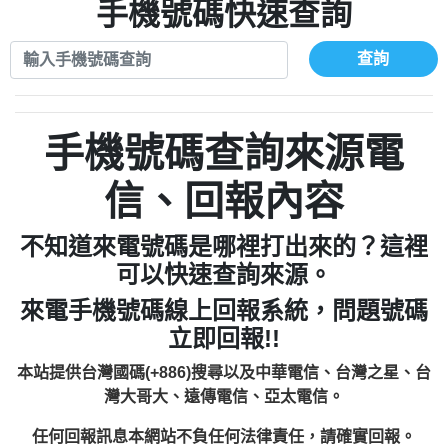
xwuyzefpksflsdeeizxf【dkrpevvehv回報】
0963566113：宅急便物流【匿名回報】
手機號碼快速查詢
0910303219：拖欠工程款【匿名回報】
0981696253：借貸廣告【匿名回報】
0972131993：裕隆新鑫借貸【匿名回報】
0910303219：拖欠工程款【匿名回報】
查詢
0972131993：裕隆新鑫借貸【匿名回報】
0910303219：拖欠工程款【匿名回報】
0982084260：汽機車貸款【匿名回報】
0972131993：裕隆新鑫借貸【匿名回報】
0277427050：接聽音樂.【匿名回報】
0972131993：裕隆新鑫借貸【匿名回報】
手機號碼查詢來源電
0910303219：拖欠工程款，大家要小心
0982084260：汽機車貸款【匿名回報】
【黃俊霖回報】
0277427050：接聽音樂.【匿名回報】
信、回報內容
0910303219：拖欠工程款，大家要小心
【黃俊霖回報】
不知道來電號碼是哪裡打出來的？這裡
可以快速查詢來源。
來電手機號碼線上回報系統，問題號碼
立即回報!!
本站提供台灣國碼(+886)搜尋以及中華電信、台灣之星、台
灣大哥大、遠傳電信、亞太電信。
任何回報訊息本網站不負任何法律責任，請確實回報。