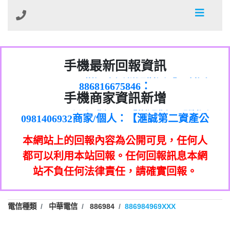
01：Greetings,Iwork【Nicholas Doby回
手機最新回報資訊
0981278629：裕隆集團新鑫借貸【匿名回
報】
886816675846：
報】
0968805568商家/個人：【心理衛生輔導中
oyewzzzmwlfgqudeixig【tgvkqwlkjv回
886816675846：gh2xv1【🗒
手機商家資訊新增
0921080767商家/個人：【佑達個人電腦資
心】
0277357216：推銷股票，疑是詐騙。【匿
Transaction.Continue >>
報】
0981406932商家/個人：【滙誠第二資產公
訊】
graph.org/BALANCE-36824-US-
0982432519：
名回報】
0906425555商家/個人：【匿名】
司】
nmetpkesjxxvxmxjmilr【htyhwnfhpy回
DOLLARS-04-24-2?
0982432519：
本網站上的回報內容為公開可見，任何人
0973717717商家/個人：【墾丁（悍馬租
xvptnfzzxgxyhnysldom【diwzitdytt回報】
hs=82db2fc596e92a7345c946290476fb06&
0982432519：寄免費的牛樟芝??【匿名回
報】
0963419717商家/個人：【林董】
車）】
都可以利用本站回報。任何回報訊息本網
0928859786：中租借貸廣告【匿名回報】
🗒回報】
報】
0907125117商家/個人：【非凡資訊】
站不負任何法律責任，請確實回報。
0963566113：
0973396397商家/個人：【吉昇防火工程】
xwuyzefpksflsdeeizxf【dkrpevvehv回報】
0963566113：宅急便物流【匿名回報】
0973396397商家/個人：【吉昇防火工程】
0981696253：借貸廣告【匿名回報】
0277151332商家/個人：【匯誠第二資產管
電信種類
中華電信
886984
886984969XXX
0910303219：拖欠工程款【匿名回報】
0982446908商家/個人：【台新銀行貸款】
理股份有限公司】
0910303219：拖欠工程款【匿名回報】