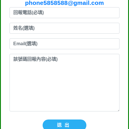
phone5858588@gmail.com
送出