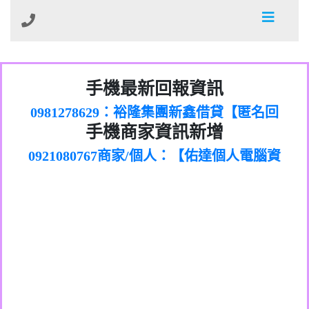
01：Greetings,Iwork【Nicholas Doby回
手機最新回報資訊
0981278629：裕隆集團新鑫借貸【匿名回
報】
886816675846：
報】
0968805568商家/個人：【心理衛生輔導中
oyewzzzmwlfgqudeixig【tgvkqwlkjv回
886816675846：gh2xv1【🗒
手機商家資訊新增
0921080767商家/個人：【佑達個人電腦資
心】
0277357216：推銷股票，疑是詐騙。【匿
Transaction.Continue >>
報】
0981406932商家/個人：【滙誠第二資產公
訊】
graph.org/BALANCE-36824-US-
0982432519：
名回報】
0906425555商家/個人：【匿名】
司】
nmetpkesjxxvxmxjmilr【htyhwnfhpy回
DOLLARS-04-24-2?
0982432519：
0973717717商家/個人：【墾丁（悍馬租
xvptnfzzxgxyhnysldom【diwzitdytt回報】
hs=82db2fc596e92a7345c946290476fb06&
0982432519：寄免費的牛樟芝??【匿名回
報】
0963419717商家/個人：【林董】
車）】
0928859786：中租借貸廣告【匿名回報】
🗒回報】
報】
0907125117商家/個人：【非凡資訊】
0963566113：
0973396397商家/個人：【吉昇防火工程】
xwuyzefpksflsdeeizxf【dkrpevvehv回報】
0963566113：宅急便物流【匿名回報】
0973396397商家/個人：【吉昇防火工程】
0981696253：借貸廣告【匿名回報】
0277151332商家/個人：【匯誠第二資產管
0910303219：拖欠工程款【匿名回報】
0982446908商家/個人：【台新銀行貸款】
理股份有限公司】
0910303219：拖欠工程款【匿名回報】