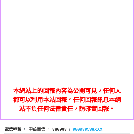
0908285050商家/個人：【應召站】
0972131993：裕隆新鑫借貸【匿名回報】
0937633597商家/個人：【無】
0972131993：裕隆新鑫借貸【匿名回報】
0979049129商家/個人：【汪仔澡堂寵物美
0982084260：汽機車貸款【匿名回報】
0976358085商家/個人：【康代書-房屋二
容工作室】
0277427050：接聽音樂.【匿名回報】
胎/土地二胎/持分貸款/房屋增貸】
0935219225商家/個人：【警察】
0910303219：拖欠工程款，大家要小心
0923325641商家/個人：【楊育彰】
01：Greetings,Iwork【Nicholas Doby回
【黃俊霖回報】
0963600462商家/個人：【花旗銀行】
0981278629：裕隆集團新鑫借貸【匿名回
報】
0921400619商家/個人：【不明】
886816675846：
報】
01：Greetings,Iwork【Nicholas Doby回
oyewzzzmwlfgqudeixig【tgvkqwlkjv回
886816675846：gh2xv1【🗒
0981278629：裕隆集團新鑫借貸【匿名回
報】
0277357216：推銷股票，疑是詐騙。【匿
Transaction.Continue >>
報】
886816675846：
報】
graph.org/BALANCE-36824-US-
0982432519：
名回報】
oyewzzzmwlfgqudeixig【tgvkqwlkjv回
886816675846：gh2xv1【🗒
nmetpkesjxxvxmxjmilr【htyhwnfhpy回
DOLLARS-04-24-2?
0982432519：
0277357216：推銷股票，疑是詐騙。【匿
Transaction.Continue >>
報】
本網站上的回報內容為公開可見，任何人
xvptnfzzxgxyhnysldom【diwzitdytt回報】
hs=82db2fc596e92a7345c946290476fb06&
0982432519：寄免費的牛樟芝??【匿名回
報】
graph.org/BALANCE-36824-US-
0982432519：
名回報】
都可以利用本站回報。任何回報訊息本網
0928859786：中租借貸廣告【匿名回報】
🗒回報】
報】
nmetpkesjxxvxmxjmilr【htyhwnfhpy回
DOLLARS-04-24-2?
0982432519：
站不負任何法律責任，請確實回報。
0963566113：
xvptnfzzxgxyhnysldom【diwzitdytt回報】
hs=82db2fc596e92a7345c946290476fb06&
0982432519：寄免費的牛樟芝??【匿名回
報】
xwuyzefpksflsdeeizxf【dkrpevvehv回報】
0963566113：宅急便物流【匿名回報】
0928859786：中租借貸廣告【匿名回報】
🗒回報】
報】
0981696253：借貸廣告【匿名回報】
0963566113：
電信種類
中華電信
886988
886988536XXX
0910303219：拖欠工程款【匿名回報】