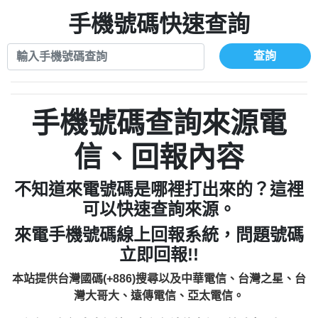
xwuyzefpksflsdeeizxf【dkrpevvehv回報】
0963566113：宅急便物流【匿名回報】
0910303219：拖欠工程款【匿名回報】
手機號碼快速查詢
0981696253：借貸廣告【匿名回報】
0972131993：裕隆新鑫借貸【匿名回報】
0910303219：拖欠工程款【匿名回報】
0972131993：裕隆新鑫借貸【匿名回報】
0910303219：拖欠工程款【匿名回報】
查詢
0982084260：汽機車貸款【匿名回報】
0972131993：裕隆新鑫借貸【匿名回報】
0277427050：接聽音樂.【匿名回報】
0972131993：裕隆新鑫借貸【匿名回報】
0910303219：拖欠工程款，大家要小心
0982084260：汽機車貸款【匿名回報】
手機號碼查詢來源電
【黃俊霖回報】
0277427050：接聽音樂.【匿名回報】
0910303219：拖欠工程款，大家要小心
信、回報內容
【黃俊霖回報】
不知道來電號碼是哪裡打出來的？這裡
可以快速查詢來源。
來電手機號碼線上回報系統，問題號碼
立即回報!!
本站提供台灣國碼(+886)搜尋以及中華電信、台灣之星、台
灣大哥大、遠傳電信、亞太電信。