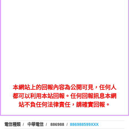
0908285050商家/個人：【應召站】
0972131993：裕隆新鑫借貸【匿名回報】
0937633597商家/個人：【無】
0972131993：裕隆新鑫借貸【匿名回報】
0979049129商家/個人：【汪仔澡堂寵物美
0982084260：汽機車貸款【匿名回報】
0976358085商家/個人：【康代書-房屋二
容工作室】
0277427050：接聽音樂.【匿名回報】
胎/土地二胎/持分貸款/房屋增貸】
0935219225商家/個人：【警察】
0910303219：拖欠工程款，大家要小心
0923325641商家/個人：【楊育彰】
01：Greetings,Iwork【Nicholas Doby回
【黃俊霖回報】
0963600462商家/個人：【花旗銀行】
0981278629：裕隆集團新鑫借貸【匿名回
報】
0921400619商家/個人：【不明】
886816675846：
報】
01：Greetings,Iwork【Nicholas Doby回
oyewzzzmwlfgqudeixig【tgvkqwlkjv回
886816675846：gh2xv1【🗒
0981278629：裕隆集團新鑫借貸【匿名回
報】
0277357216：推銷股票，疑是詐騙。【匿
Transaction.Continue >>
報】
886816675846：
報】
graph.org/BALANCE-36824-US-
0982432519：
名回報】
oyewzzzmwlfgqudeixig【tgvkqwlkjv回
886816675846：gh2xv1【🗒
nmetpkesjxxvxmxjmilr【htyhwnfhpy回
DOLLARS-04-24-2?
0982432519：
0277357216：推銷股票，疑是詐騙。【匿
Transaction.Continue >>
報】
本網站上的回報內容為公開可見，任何人
xvptnfzzxgxyhnysldom【diwzitdytt回報】
hs=82db2fc596e92a7345c946290476fb06&
0982432519：寄免費的牛樟芝??【匿名回
報】
graph.org/BALANCE-36824-US-
0982432519：
名回報】
都可以利用本站回報。任何回報訊息本網
0928859786：中租借貸廣告【匿名回報】
🗒回報】
報】
nmetpkesjxxvxmxjmilr【htyhwnfhpy回
DOLLARS-04-24-2?
0982432519：
站不負任何法律責任，請確實回報。
0963566113：
xvptnfzzxgxyhnysldom【diwzitdytt回報】
hs=82db2fc596e92a7345c946290476fb06&
0982432519：寄免費的牛樟芝??【匿名回
報】
xwuyzefpksflsdeeizxf【dkrpevvehv回報】
0963566113：宅急便物流【匿名回報】
0928859786：中租借貸廣告【匿名回報】
🗒回報】
報】
0981696253：借貸廣告【匿名回報】
0963566113：
電信種類
中華電信
886988
886988599XXX
0910303219：拖欠工程款【匿名回報】