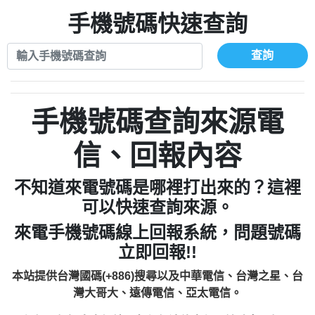
xwuyzefpksflsdeeizxf【dkrpevvehv回報】
0963566113：宅急便物流【匿名回報】
0910303219：拖欠工程款【匿名回報】
手機號碼快速查詢
0981696253：借貸廣告【匿名回報】
0972131993：裕隆新鑫借貸【匿名回報】
0910303219：拖欠工程款【匿名回報】
0972131993：裕隆新鑫借貸【匿名回報】
0910303219：拖欠工程款【匿名回報】
查詢
0982084260：汽機車貸款【匿名回報】
0972131993：裕隆新鑫借貸【匿名回報】
0277427050：接聽音樂.【匿名回報】
0972131993：裕隆新鑫借貸【匿名回報】
0910303219：拖欠工程款，大家要小心
0982084260：汽機車貸款【匿名回報】
手機號碼查詢來源電
【黃俊霖回報】
0277427050：接聽音樂.【匿名回報】
0910303219：拖欠工程款，大家要小心
信、回報內容
【黃俊霖回報】
不知道來電號碼是哪裡打出來的？這裡
可以快速查詢來源。
來電手機號碼線上回報系統，問題號碼
立即回報!!
本站提供台灣國碼(+886)搜尋以及中華電信、台灣之星、台
灣大哥大、遠傳電信、亞太電信。