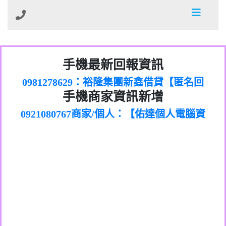
01：Greetings,Iwork【Nicholas Doby回
手機最新回報資訊
0981278629：裕隆集團新鑫借貸【匿名回
報】
886816675846：
報】
0968805568商家/個人：【心理衛生輔導中
oyewzzzmwlfgqudeixig【tgvkqwlkjv回
886816675846：gh2xv1【🗒
手機商家資訊新增
0921080767商家/個人：【佑達個人電腦資
心】
0277357216：推銷股票，疑是詐騙。【匿
Transaction.Continue >>
報】
0981406932商家/個人：【滙誠第二資產公
訊】
graph.org/BALANCE-36824-US-
0982432519：
名回報】
0906425555商家/個人：【匿名】
司】
nmetpkesjxxvxmxjmilr【htyhwnfhpy回
DOLLARS-04-24-2?
0982432519：
0973717717商家/個人：【墾丁（悍馬租
xvptnfzzxgxyhnysldom【diwzitdytt回報】
hs=82db2fc596e92a7345c946290476fb06&
0982432519：寄免費的牛樟芝??【匿名回
報】
0963419717商家/個人：【林董】
車）】
0928859786：中租借貸廣告【匿名回報】
🗒回報】
報】
0907125117商家/個人：【非凡資訊】
0963566113：
0973396397商家/個人：【吉昇防火工程】
xwuyzefpksflsdeeizxf【dkrpevvehv回報】
0963566113：宅急便物流【匿名回報】
0973396397商家/個人：【吉昇防火工程】
0981696253：借貸廣告【匿名回報】
0277151332商家/個人：【匯誠第二資產管
0910303219：拖欠工程款【匿名回報】
0982446908商家/個人：【台新銀行貸款】
理股份有限公司】
0910303219：拖欠工程款【匿名回報】