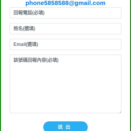
phone5858588@gmail.com
送出