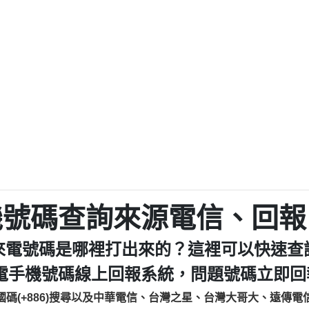
程款【匿名回報】
0979049129商
鑫借貸【匿名回報】
0976358085商家/
鑫借貸【匿名回報】
093521
貸
貸款【匿名回報】
0923325
樂.【匿名回報】
0963600
大家要小心【黃俊霖回報】
092140
cholas Doby回報】
01：Greetings,
新鑫借貸【匿名回報】
098127862
eixig【tgvkqwlkjv回報】
886816675846：oyewz
saction.Continue >>
886816675846：gh2xv
-DOLLARS-04-24-2?
疑是詐騙。【匿名回報】
graph.org/BALANC
0277357216
jmilr【htyhwnfhpy回報】
290476fb06& 🗒回報】
0982432519：nmetpke
hs=82db2fc596e92
機號碼查詢來源電信、回報
ldom【diwzitdytt回報】
0982432519：xvptnf
樟芝??【匿名回報】
098243251
來電號碼是哪裡打出來的？這裡可以快速查
貸廣告【匿名回報】
09288597
izxf【dkrpevvehv回報】
0963566113：xwuyze
電手機號碼線上回報系統，問題號碼立即回報
物流【匿名回報】
0963566
國碼(+886)搜尋以及中華電信、台灣之星、台灣大哥大、遠傳電
廣告【匿名回報】
0981696