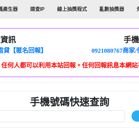
碼產生器
速查IP
線上抽獎程式
亂數抽獎器
報資訊
手機
cholas Doby回報】
096880556
新鑫借貸【匿名回報】
092108076
eixig【tgvkqwlkjv回報】
098140693
，任何人都可以利用本站回報。任何回報訊息本網站
saction.Continue >>
090642
-DOLLARS-04-24-2?
疑是詐騙。【匿名回報】
097371771
jmilr【htyhwnfhpy回報】
290476fb06& 🗒回報】
096341
ldom【diwzitdytt回報】
0907125
樟芝??【匿名回報】
09733963
手機號碼快速查詢
貸廣告【匿名回報】
09733963
izxf【dkrpevvehv回報】
0277151332商
物流【匿名回報】
09824469
廣告【匿名回報】
0908285
程款【匿名回報】
09376