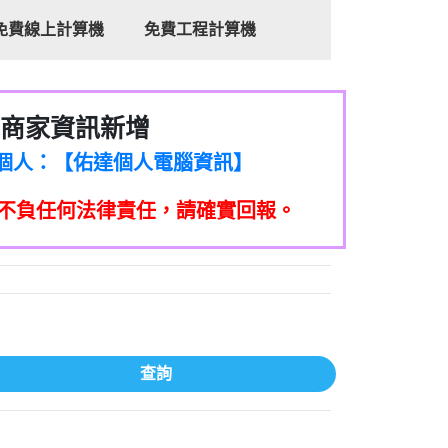
免費線上計算機
免費工程計算機
商家資訊新增
8商家/個人：【心理衛生輔導中心】
7商家/個人：【佑達個人電腦資訊】
2商家/個人：【滙誠第二資產公司】
不負任何法律責任，請確實回報。
5555商家/個人：【匿名】
7商家/個人：【墾丁（悍馬租車）】
9717商家/個人：【林董】
117商家/個人：【非凡資訊】
97商家/個人：【吉昇防火工程】
97商家/個人：【吉昇防火工程】
家/個人：【匯誠第二資產管理股份有限公
查詢
08商家/個人：【台新銀行貸款】
司】
050商家/個人：【應召站】
33597商家/個人：【無】