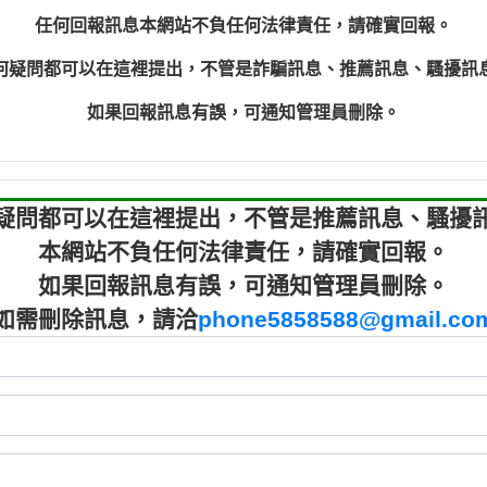
程款【匿名回報】
0910303
任何回報訊息本網站不負任何法律責任，請確實回報。
程款【匿名回報】
0910303
何疑問都可以在這裡提出，不管是詐騙訊息、推薦訊息、騷擾訊
鑫借貸【匿名回報】
09721319
鑫借貸【匿名回報】
09721319
如果回報訊息有誤，可通知管理員刪除。
貸款【匿名回報】
0982084
樂.【匿名回報】
0277427
大家要小心【黃俊霖回報】
0910303219：
疑問都可以在這裡提出，不管是推薦訊息、騷擾
本網站不負任何法律責任，請確實回報。
如果回報訊息有誤，可通知管理員刪除。
如需刪除訊息，請洽
phone5858588@gmail.co