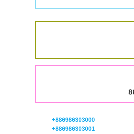
8
+886986303000
+886986303001