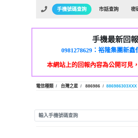
手機號碼查詢
市話查詢
密
手機最新回
01：Greetings,Iwork【Ni
0981278629：裕隆集團
886816675846：oyewzzzmwlfgqud
本網站上的回報內容為公開可見
886816675846：gh2xv1【🗒 Tran
graph.org/BALANCE-36824-US
0277357216：推銷股票，
0982432519：nmetpkesjxxvxmx
hs=82db2fc596e92a7345c946
電信種類
台灣之星
886986
886986303XXX
0982432519：xvptnfzzxgxyhnys
0982432519：寄免費的牛
0928859786：中租借
0963566113：xwuyzefpksflsdee
0963566113：宅急便
0981696253：借貸
0910303219：拖欠工