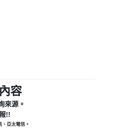
家/個人：【汪仔澡堂寵物美容工作室】
個人：【康代書-房屋二胎/土地二胎/持分
9225商家/個人：【警察】
款/房屋增貸】
641商家/個人：【楊育彰】
462商家/個人：【花旗銀行】
0619商家/個人：【不明】
Iwork【Nicholas Doby回報】
9：裕隆集團新鑫借貸【匿名回報】
zzmwlfgqudeixig【tgvkqwlkjv回報】
1【🗒 Transaction.Continue >>
E-36824-US-DOLLARS-04-24-2?
：推銷股票，疑是詐騙。【匿名回報】
sjxxvxmxjmilr【htyhwnfhpy回報】
a7345c946290476fb06& 🗒回報】
內容
zzxgxyhnysldom【diwzitdytt回報】
9：寄免費的牛樟芝??【匿名回報】
詢來源。
86：中租借貸廣告【匿名回報】
fpksflsdeeizxf【dkrpevvehv回報】
!!
113：宅急便物流【匿名回報】
信、亞太電信。
253：借貸廣告【匿名回報】