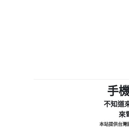
0910303219：拖欠工
0972131993：裕隆新
0972131993：裕隆新
0982084260：汽機車
0277427050：接聽音
0910303219：拖欠工程款，
01：Greetings,Iwork【Ni
0981278629：裕隆集團
886816675846：oyewzzzmwlfgqud
886816675846：gh2xv1【🗒 Tran
graph.org/BALANCE-36824-US
0277357216：推銷股票，
0982432519：nmetpkesjxxvxmx
hs=82db2fc596e92a7345c946
手
0982432519：xvptnfzzxgxyhnys
0982432519：寄免費的牛
不知道
0928859786：中租借
0963566113：xwuyzefpksflsdee
來
0963566113：宅急便
本站提供台灣
0981696253：借貸