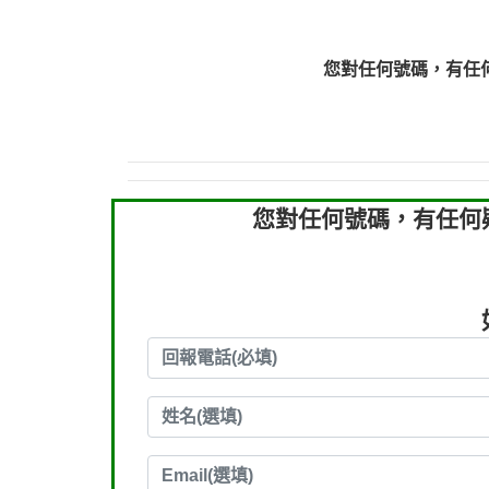
0910303219：拖欠工
0910303219：拖欠工
您對任何號碼，有任
0972131993：裕隆新
0972131993：裕隆新
0982084260：汽機車
0277427050：接聽音
0910303219：拖欠工程款，
您對任何號碼，有任何