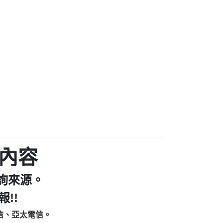
家/個人：【汪仔澡堂寵物美容工作室】
個人：【康代書-房屋二胎/土地二胎/持分
9225商家/個人：【警察】
款/房屋增貸】
641商家/個人：【楊育彰】
462商家/個人：【花旗銀行】
0619商家/個人：【不明】
Iwork【Nicholas Doby回報】
9：裕隆集團新鑫借貸【匿名回報】
zzmwlfgqudeixig【tgvkqwlkjv回報】
1【🗒 Transaction.Continue >>
E-36824-US-DOLLARS-04-24-2?
：推銷股票，疑是詐騙。【匿名回報】
sjxxvxmxjmilr【htyhwnfhpy回報】
a7345c946290476fb06& 🗒回報】
內容
zzxgxyhnysldom【diwzitdytt回報】
9：寄免費的牛樟芝??【匿名回報】
詢來源。
86：中租借貸廣告【匿名回報】
fpksflsdeeizxf【dkrpevvehv回報】
!!
113：宅急便物流【匿名回報】
信、亞太電信。
253：借貸廣告【匿名回報】