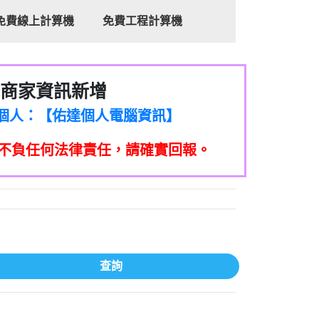
免費線上計算機
免費工程計算機
商家資訊新增
8商家/個人：【心理衛生輔導中心】
7商家/個人：【佑達個人電腦資訊】
2商家/個人：【滙誠第二資產公司】
不負任何法律責任，請確實回報。
5555商家/個人：【匿名】
7商家/個人：【墾丁（悍馬租車）】
9717商家/個人：【林董】
117商家/個人：【非凡資訊】
97商家/個人：【吉昇防火工程】
97商家/個人：【吉昇防火工程】
家/個人：【匯誠第二資產管理股份有限公
查詢
08商家/個人：【台新銀行貸款】
司】
050商家/個人：【應召站】
33597商家/個人：【無】