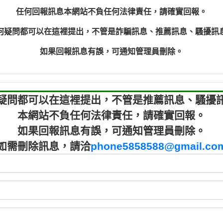
程款【匿名回報】
0910303
任何回報訊息本網站不負任何法律責任，請確實回報。
程款【匿名回報】
0910303
何疑問都可以在這裡提出，不管是詐騙訊息、推薦訊息、騷擾訊
鑫借貸【匿名回報】
09721319
鑫借貸【匿名回報】
09721319
如果回報訊息有誤，可通知管理員刪除。
貸款【匿名回報】
0982084
樂.【匿名回報】
0277427
大家要小心【黃俊霖回報】
0910303219：
疑問都可以在這裡提出，不管是推薦訊息、騷擾
本網站不負任何法律責任，請確實回報。
如果回報訊息有誤，可通知管理員刪除。
如需刪除訊息，請洽
phone5858588@gmail.co