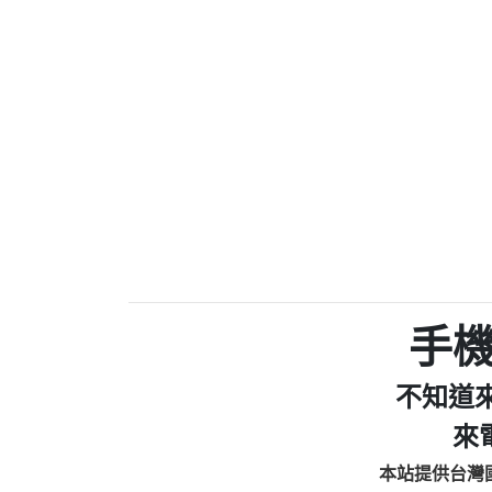
0910303219：拖欠工
0972131993：裕隆新
0972131993：裕隆新
0982084260：汽機車
0277427050：接聽音
0910303219：拖欠工程款，
01：Greetings,Iwork【Ni
0981278629：裕隆集團
886816675846：oyewzzzmwlfgqud
886816675846：gh2xv1【🗒 Tran
graph.org/BALANCE-36824-US
0277357216：推銷股票，
0982432519：nmetpkesjxxvxmx
hs=82db2fc596e92a7345c946
手
0982432519：xvptnfzzxgxyhnys
0982432519：寄免費的牛
不知道
0928859786：中租借
0963566113：xwuyzefpksflsdee
來
0963566113：宅急便
本站提供台灣
0981696253：借貸