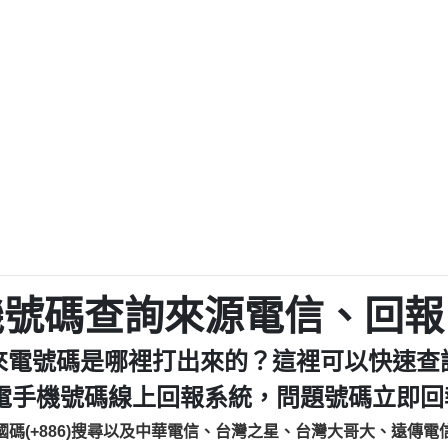
程款【匿名回報】
0979049129商
鑫借貸【匿名回報】
0976358085商家/
鑫借貸【匿名回報】
093521
貸
貸款【匿名回報】
0923325
樂.【匿名回報】
0963600
大家要小心【黃俊霖回報】
092140
cholas Doby回報】
01：Greetings,
新鑫借貸【匿名回報】
098127862
eixig【tgvkqwlkjv回報】
886816675846：oyewz
saction.Continue >>
886816675846：gh2xv
-DOLLARS-04-24-2?
疑是詐騙。【匿名回報】
graph.org/BALANC
0277357216
jmilr【htyhwnfhpy回報】
290476fb06& 🗒回報】
0982432519：nmetpke
hs=82db2fc596e92
機號碼查詢來源電信、回報
ldom【diwzitdytt回報】
0982432519：xvptnf
樟芝??【匿名回報】
098243251
來電號碼是哪裡打出來的？這裡可以快速查
貸廣告【匿名回報】
09288597
izxf【dkrpevvehv回報】
0963566113：xwuyze
電手機號碼線上回報系統，問題號碼立即回報
物流【匿名回報】
0963566
國碼(+886)搜尋以及中華電信、台灣之星、台灣大哥大、遠傳電
廣告【匿名回報】
0981696