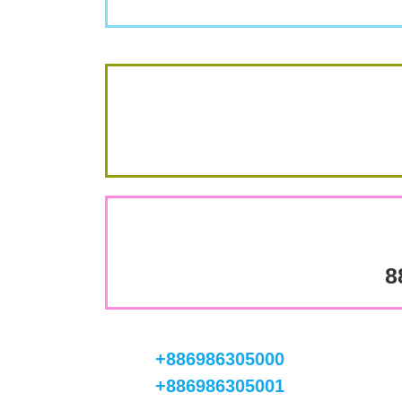
8
+886986305000
+886986305001