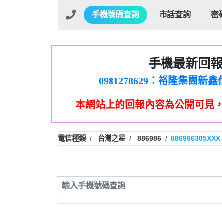
手機號碼查詢
市話查詢
密
手機最新回
01：Greetings,Iwork【Ni
0981278629：裕隆集團
886816675846：oyewzzzmwlfgqud
本網站上的回報內容為公開可見
886816675846：gh2xv1【🗒 Tran
graph.org/BALANCE-36824-US
0277357216：推銷股票，
0982432519：nmetpkesjxxvxmx
hs=82db2fc596e92a7345c946
電信種類
台灣之星
886986
886986305XXX
0982432519：xvptnfzzxgxyhnys
0982432519：寄免費的牛
0928859786：中租借
0963566113：xwuyzefpksflsdee
0963566113：宅急便
0981696253：借貸
0910303219：拖欠工