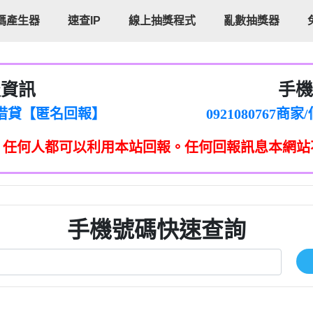
碼產生器
速查IP
線上抽獎程式
亂數抽獎器
報資訊
手機
cholas Doby回報】
096880556
新鑫借貸【匿名回報】
092108076
eixig【tgvkqwlkjv回報】
098140693
，任何人都可以利用本站回報。任何回報訊息本網站
saction.Continue >>
090642
-DOLLARS-04-24-2?
疑是詐騙。【匿名回報】
097371771
jmilr【htyhwnfhpy回報】
290476fb06& 🗒回報】
096341
ldom【diwzitdytt回報】
0907125
樟芝??【匿名回報】
09733963
手機號碼快速查詢
貸廣告【匿名回報】
09733963
izxf【dkrpevvehv回報】
0277151332商
物流【匿名回報】
09824469
廣告【匿名回報】
0908285
程款【匿名回報】
09376