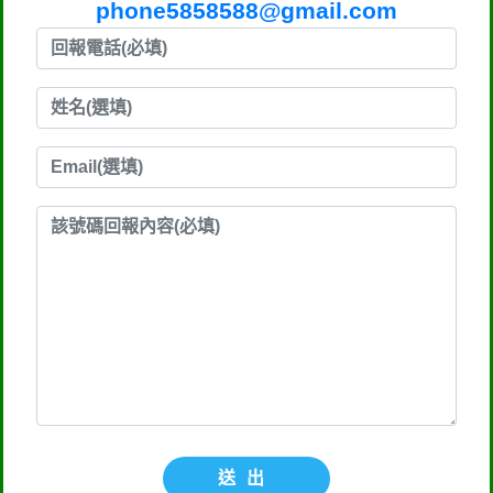
phone5858588@gmail.com
送出