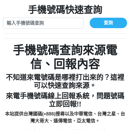
xwuyzefpksflsdeeizxf【dkrpevvehv回報】
0963566113：宅急便物流【匿名回報】
0910303219：拖欠工程款【匿名回報】
手機號碼快速查詢
0981696253：借貸廣告【匿名回報】
0972131993：裕隆新鑫借貸【匿名回報】
0910303219：拖欠工程款【匿名回報】
0972131993：裕隆新鑫借貸【匿名回報】
0910303219：拖欠工程款【匿名回報】
查詢
0982084260：汽機車貸款【匿名回報】
0972131993：裕隆新鑫借貸【匿名回報】
0277427050：接聽音樂.【匿名回報】
0972131993：裕隆新鑫借貸【匿名回報】
0910303219：拖欠工程款，大家要小心
0982084260：汽機車貸款【匿名回報】
手機號碼查詢來源電
【黃俊霖回報】
0277427050：接聽音樂.【匿名回報】
0910303219：拖欠工程款，大家要小心
信、回報內容
【黃俊霖回報】
不知道來電號碼是哪裡打出來的？這裡
可以快速查詢來源。
來電手機號碼線上回報系統，問題號碼
立即回報!!
本站提供台灣國碼(+886)搜尋以及中華電信、台灣之星、台
灣大哥大、遠傳電信、亞太電信。