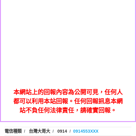
0908285050商家/個人：【應召站】
0972131993：裕隆新鑫借貸【匿名回報】
0937633597商家/個人：【無】
0972131993：裕隆新鑫借貸【匿名回報】
0979049129商家/個人：【汪仔澡堂寵物美
0982084260：汽機車貸款【匿名回報】
0976358085商家/個人：【康代書-房屋二
容工作室】
0277427050：接聽音樂.【匿名回報】
胎/土地二胎/持分貸款/房屋增貸】
0935219225商家/個人：【警察】
0910303219：拖欠工程款，大家要小心
0923325641商家/個人：【楊育彰】
01：Greetings,Iwork【Nicholas Doby回
【黃俊霖回報】
0963600462商家/個人：【花旗銀行】
0981278629：裕隆集團新鑫借貸【匿名回
報】
0921400619商家/個人：【不明】
886816675846：
報】
01：Greetings,Iwork【Nicholas Doby回
oyewzzzmwlfgqudeixig【tgvkqwlkjv回
886816675846：gh2xv1【🗒
0981278629：裕隆集團新鑫借貸【匿名回
報】
0277357216：推銷股票，疑是詐騙。【匿
Transaction.Continue >>
報】
886816675846：
報】
graph.org/BALANCE-36824-US-
0982432519：
名回報】
oyewzzzmwlfgqudeixig【tgvkqwlkjv回
886816675846：gh2xv1【🗒
nmetpkesjxxvxmxjmilr【htyhwnfhpy回
DOLLARS-04-24-2?
0982432519：
0277357216：推銷股票，疑是詐騙。【匿
Transaction.Continue >>
報】
本網站上的回報內容為公開可見，任何人
xvptnfzzxgxyhnysldom【diwzitdytt回報】
hs=82db2fc596e92a7345c946290476fb06&
0982432519：寄免費的牛樟芝??【匿名回
報】
graph.org/BALANCE-36824-US-
0982432519：
名回報】
都可以利用本站回報。任何回報訊息本網
0928859786：中租借貸廣告【匿名回報】
🗒回報】
報】
nmetpkesjxxvxmxjmilr【htyhwnfhpy回
DOLLARS-04-24-2?
0982432519：
站不負任何法律責任，請確實回報。
0963566113：
xvptnfzzxgxyhnysldom【diwzitdytt回報】
hs=82db2fc596e92a7345c946290476fb06&
0982432519：寄免費的牛樟芝??【匿名回
報】
xwuyzefpksflsdeeizxf【dkrpevvehv回報】
0963566113：宅急便物流【匿名回報】
0928859786：中租借貸廣告【匿名回報】
🗒回報】
報】
0981696253：借貸廣告【匿名回報】
0963566113：
電信種類
台灣大哥大
0914
0914553XXX
0910303219：拖欠工程款【匿名回報】