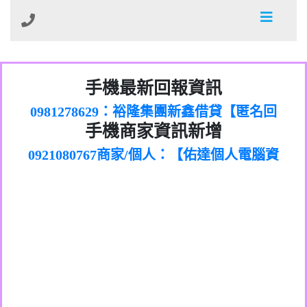
01：Greetings,Iwork【Nicholas Doby回
手機最新回報資訊
0981278629：裕隆集團新鑫借貸【匿名回
報】
886816675846：
報】
0968805568商家/個人：【心理衛生輔導中
oyewzzzmwlfgqudeixig【tgvkqwlkjv回
886816675846：gh2xv1【🗒
手機商家資訊新增
0921080767商家/個人：【佑達個人電腦資
心】
0277357216：推銷股票，疑是詐騙。【匿
Transaction.Continue >>
報】
0981406932商家/個人：【滙誠第二資產公
訊】
graph.org/BALANCE-36824-US-
0982432519：
名回報】
0906425555商家/個人：【匿名】
司】
nmetpkesjxxvxmxjmilr【htyhwnfhpy回
DOLLARS-04-24-2?
0982432519：
0973717717商家/個人：【墾丁（悍馬租
xvptnfzzxgxyhnysldom【diwzitdytt回報】
hs=82db2fc596e92a7345c946290476fb06&
0982432519：寄免費的牛樟芝??【匿名回
報】
0963419717商家/個人：【林董】
車）】
0928859786：中租借貸廣告【匿名回報】
🗒回報】
報】
0907125117商家/個人：【非凡資訊】
0963566113：
0973396397商家/個人：【吉昇防火工程】
xwuyzefpksflsdeeizxf【dkrpevvehv回報】
0963566113：宅急便物流【匿名回報】
0973396397商家/個人：【吉昇防火工程】
0981696253：借貸廣告【匿名回報】
0277151332商家/個人：【匯誠第二資產管
0910303219：拖欠工程款【匿名回報】
0982446908商家/個人：【台新銀行貸款】
理股份有限公司】
0910303219：拖欠工程款【匿名回報】