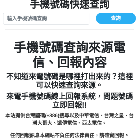
xwuyzefpksflsdeeizxf【dkrpevvehv回報】
0963566113：宅急便物流【匿名回報】
手機號碼快速查詢
0910303219：拖欠工程款【匿名回報】
0981696253：借貸廣告【匿名回報】
0972131993：裕隆新鑫借貸【匿名回報】
0910303219：拖欠工程款【匿名回報】
查詢
0972131993：裕隆新鑫借貸【匿名回報】
0910303219：拖欠工程款【匿名回報】
0982084260：汽機車貸款【匿名回報】
0972131993：裕隆新鑫借貸【匿名回報】
0277427050：接聽音樂.【匿名回報】
0972131993：裕隆新鑫借貸【匿名回報】
手機號碼查詢來源電
0910303219：拖欠工程款，大家要小心
0982084260：汽機車貸款【匿名回報】
【黃俊霖回報】
0277427050：接聽音樂.【匿名回報】
信、回報內容
0910303219：拖欠工程款，大家要小心
【黃俊霖回報】
不知道來電號碼是哪裡打出來的？這裡
可以快速查詢來源。
來電手機號碼線上回報系統，問題號碼
立即回報!!
本站提供台灣國碼(+886)搜尋以及中華電信、台灣之星、台
灣大哥大、遠傳電信、亞太電信。
任何回報訊息本網站不負任何法律責任，請確實回報。