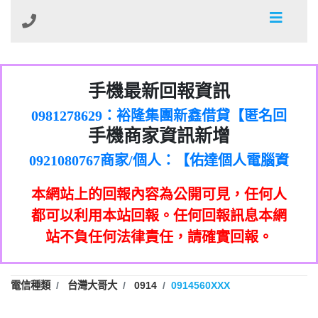
01：Greetings,Iwork【Nicholas Doby回
手機最新回報資訊
0981278629：裕隆集團新鑫借貸【匿名回
報】
886816675846：
報】
0968805568商家/個人：【心理衛生輔導中
oyewzzzmwlfgqudeixig【tgvkqwlkjv回
886816675846：gh2xv1【🗒
手機商家資訊新增
0921080767商家/個人：【佑達個人電腦資
心】
0277357216：推銷股票，疑是詐騙。【匿
Transaction.Continue >>
報】
0981406932商家/個人：【滙誠第二資產公
訊】
graph.org/BALANCE-36824-US-
0982432519：
名回報】
0906425555商家/個人：【匿名】
司】
nmetpkesjxxvxmxjmilr【htyhwnfhpy回
DOLLARS-04-24-2?
0982432519：
本網站上的回報內容為公開可見，任何人
0973717717商家/個人：【墾丁（悍馬租
xvptnfzzxgxyhnysldom【diwzitdytt回報】
hs=82db2fc596e92a7345c946290476fb06&
0982432519：寄免費的牛樟芝??【匿名回
報】
0963419717商家/個人：【林董】
車）】
都可以利用本站回報。任何回報訊息本網
0928859786：中租借貸廣告【匿名回報】
🗒回報】
報】
0907125117商家/個人：【非凡資訊】
站不負任何法律責任，請確實回報。
0963566113：
0973396397商家/個人：【吉昇防火工程】
xwuyzefpksflsdeeizxf【dkrpevvehv回報】
0963566113：宅急便物流【匿名回報】
0973396397商家/個人：【吉昇防火工程】
0981696253：借貸廣告【匿名回報】
0277151332商家/個人：【匯誠第二資產管
電信種類
台灣大哥大
0914
0914560XXX
0910303219：拖欠工程款【匿名回報】
0982446908商家/個人：【台新銀行貸款】
理股份有限公司】
0910303219：拖欠工程款【匿名回報】