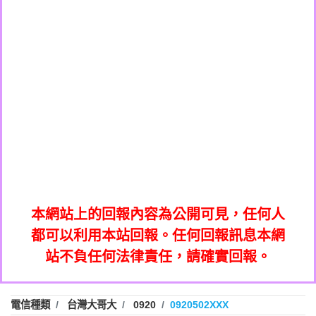
0908285050商家/個人：【應召站】
0972131993：裕隆新鑫借貸【匿名回報】
0937633597商家/個人：【無】
0972131993：裕隆新鑫借貸【匿名回報】
0979049129商家/個人：【汪仔澡堂寵物美
0982084260：汽機車貸款【匿名回報】
0976358085商家/個人：【康代書-房屋二
容工作室】
0277427050：接聽音樂.【匿名回報】
胎/土地二胎/持分貸款/房屋增貸】
0935219225商家/個人：【警察】
0910303219：拖欠工程款，大家要小心
0923325641商家/個人：【楊育彰】
01：Greetings,Iwork【Nicholas Doby回
【黃俊霖回報】
0963600462商家/個人：【花旗銀行】
0981278629：裕隆集團新鑫借貸【匿名回
報】
0921400619商家/個人：【不明】
886816675846：
報】
01：Greetings,Iwork【Nicholas Doby回
oyewzzzmwlfgqudeixig【tgvkqwlkjv回
886816675846：gh2xv1【🗒
0981278629：裕隆集團新鑫借貸【匿名回
報】
0277357216：推銷股票，疑是詐騙。【匿
Transaction.Continue >>
報】
886816675846：
報】
graph.org/BALANCE-36824-US-
0982432519：
名回報】
oyewzzzmwlfgqudeixig【tgvkqwlkjv回
886816675846：gh2xv1【🗒
nmetpkesjxxvxmxjmilr【htyhwnfhpy回
DOLLARS-04-24-2?
0982432519：
0277357216：推銷股票，疑是詐騙。【匿
Transaction.Continue >>
報】
本網站上的回報內容為公開可見，任何人
xvptnfzzxgxyhnysldom【diwzitdytt回報】
hs=82db2fc596e92a7345c946290476fb06&
0982432519：寄免費的牛樟芝??【匿名回
報】
graph.org/BALANCE-36824-US-
0982432519：
名回報】
都可以利用本站回報。任何回報訊息本網
0928859786：中租借貸廣告【匿名回報】
🗒回報】
報】
nmetpkesjxxvxmxjmilr【htyhwnfhpy回
DOLLARS-04-24-2?
0982432519：
站不負任何法律責任，請確實回報。
0963566113：
xvptnfzzxgxyhnysldom【diwzitdytt回報】
hs=82db2fc596e92a7345c946290476fb06&
0982432519：寄免費的牛樟芝??【匿名回
報】
xwuyzefpksflsdeeizxf【dkrpevvehv回報】
0963566113：宅急便物流【匿名回報】
0928859786：中租借貸廣告【匿名回報】
🗒回報】
報】
0981696253：借貸廣告【匿名回報】
0963566113：
電信種類
台灣大哥大
0920
0920502XXX
0910303219：拖欠工程款【匿名回報】