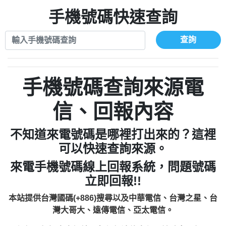
xwuyzefpksflsdeeizxf【dkrpevvehv回報】
0963566113：宅急便物流【匿名回報】
0910303219：拖欠工程款【匿名回報】
手機號碼快速查詢
0981696253：借貸廣告【匿名回報】
0972131993：裕隆新鑫借貸【匿名回報】
0910303219：拖欠工程款【匿名回報】
0972131993：裕隆新鑫借貸【匿名回報】
0910303219：拖欠工程款【匿名回報】
查詢
0982084260：汽機車貸款【匿名回報】
0972131993：裕隆新鑫借貸【匿名回報】
0277427050：接聽音樂.【匿名回報】
0972131993：裕隆新鑫借貸【匿名回報】
0910303219：拖欠工程款，大家要小心
0982084260：汽機車貸款【匿名回報】
手機號碼查詢來源電
【黃俊霖回報】
0277427050：接聽音樂.【匿名回報】
0910303219：拖欠工程款，大家要小心
信、回報內容
【黃俊霖回報】
不知道來電號碼是哪裡打出來的？這裡
可以快速查詢來源。
來電手機號碼線上回報系統，問題號碼
立即回報!!
本站提供台灣國碼(+886)搜尋以及中華電信、台灣之星、台
灣大哥大、遠傳電信、亞太電信。