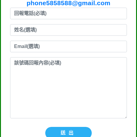
phone5858588@gmail.com
送出