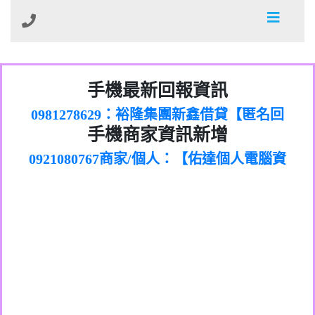
01：Greetings,Iwork【Nicholas Doby回
手機最新回報資訊
0981278629：裕隆集團新鑫借貸【匿名回
報】
886816675846：
報】
0968805568商家/個人：【心理衛生輔導中
oyewzzzmwlfgqudeixig【tgvkqwlkjv回
886816675846：gh2xv1【🗒
手機商家資訊新增
0921080767商家/個人：【佑達個人電腦資
心】
0277357216：推銷股票，疑是詐騙。【匿
Transaction.Continue >>
報】
0981406932商家/個人：【滙誠第二資產公
訊】
graph.org/BALANCE-36824-US-
0982432519：
名回報】
0906425555商家/個人：【匿名】
司】
nmetpkesjxxvxmxjmilr【htyhwnfhpy回
DOLLARS-04-24-2?
0982432519：
0973717717商家/個人：【墾丁（悍馬租
xvptnfzzxgxyhnysldom【diwzitdytt回報】
hs=82db2fc596e92a7345c946290476fb06&
0982432519：寄免費的牛樟芝??【匿名回
報】
0963419717商家/個人：【林董】
車）】
0928859786：中租借貸廣告【匿名回報】
🗒回報】
報】
0907125117商家/個人：【非凡資訊】
0963566113：
0973396397商家/個人：【吉昇防火工程】
xwuyzefpksflsdeeizxf【dkrpevvehv回報】
0963566113：宅急便物流【匿名回報】
0973396397商家/個人：【吉昇防火工程】
0981696253：借貸廣告【匿名回報】
0277151332商家/個人：【匯誠第二資產管
0910303219：拖欠工程款【匿名回報】
0982446908商家/個人：【台新銀行貸款】
理股份有限公司】
0910303219：拖欠工程款【匿名回報】