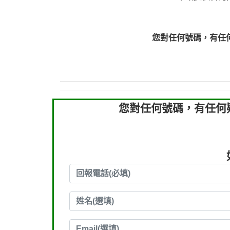
0910303219：拖欠工
0910303219：拖欠工
0972131993：裕隆新
您對任何號碼，有任
0972131993：裕隆新
0982084260：汽機車
0277427050：接聽音
0910303219：拖欠工程款，
您對任何號碼，有任何