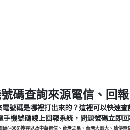
程款【匿名回報】
0979049129商
鑫借貸【匿名回報】
0976358085商家/
鑫借貸【匿名回報】
093521
貸
貸款【匿名回報】
0923325
樂.【匿名回報】
0963600
大家要小心【黃俊霖回報】
092140
cholas Doby回報】
01：Greetings,
新鑫借貸【匿名回報】
098127862
eixig【tgvkqwlkjv回報】
886816675846：oyewz
saction.Continue >>
886816675846：gh2xv
-DOLLARS-04-24-2?
疑是詐騙。【匿名回報】
graph.org/BALANC
0277357216
jmilr【htyhwnfhpy回報】
290476fb06& 🗒回報】
0982432519：nmetpke
hs=82db2fc596e92
ldom【diwzitdytt回報】
機號碼查詢來源電信、回報
0982432519：xvptnf
樟芝??【匿名回報】
098243251
貸廣告【匿名回報】
09288597
來電號碼是哪裡打出來的？這裡可以快速查
izxf【dkrpevvehv回報】
0963566113：xwuyze
電手機號碼線上回報系統，問題號碼立即回報
物流【匿名回報】
0963566
廣告【匿名回報】
0981696
國碼(+886)搜尋以及中華電信、台灣之星、台灣大哥大、遠傳電