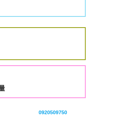
數量
0920509750