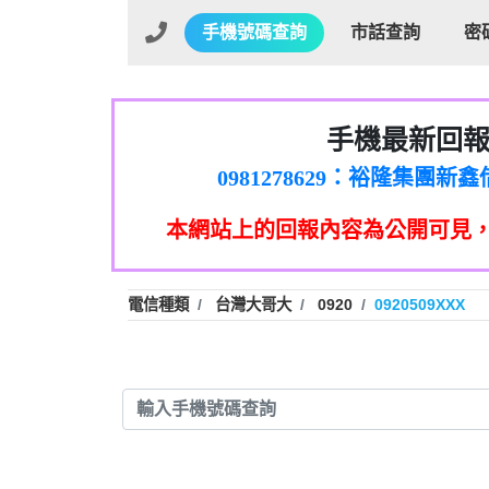
手機號碼查詢
市話查詢
密
手機最新回
01：Greetings,Iwork【Ni
0981278629：裕隆集團
886816675846：oyewzzzmwlfgqud
本網站上的回報內容為公開可見
886816675846：gh2xv1【🗒 Tran
graph.org/BALANCE-36824-US
0277357216：推銷股票，
0982432519：nmetpkesjxxvxmx
hs=82db2fc596e92a7345c946
電信種類
台灣大哥大
0920
0920509XXX
0982432519：xvptnfzzxgxyhnys
0982432519：寄免費的牛
0928859786：中租借
0963566113：xwuyzefpksflsdee
0963566113：宅急便
0981696253：借貸
0910303219：拖欠工