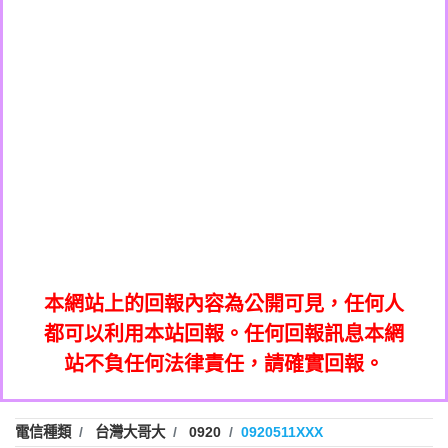
0908285050商家/個人：【應召站】
0972131993：裕隆新鑫借貸【匿名回報】
0937633597商家/個人：【無】
0972131993：裕隆新鑫借貸【匿名回報】
0979049129商家/個人：【汪仔澡堂寵物美
0982084260：汽機車貸款【匿名回報】
0976358085商家/個人：【康代書-房屋二
容工作室】
0277427050：接聽音樂.【匿名回報】
胎/土地二胎/持分貸款/房屋增貸】
0935219225商家/個人：【警察】
0910303219：拖欠工程款，大家要小心
0923325641商家/個人：【楊育彰】
01：Greetings,Iwork【Nicholas Doby回
【黃俊霖回報】
0963600462商家/個人：【花旗銀行】
0981278629：裕隆集團新鑫借貸【匿名回
報】
0921400619商家/個人：【不明】
886816675846：
報】
01：Greetings,Iwork【Nicholas Doby回
oyewzzzmwlfgqudeixig【tgvkqwlkjv回
886816675846：gh2xv1【🗒
0981278629：裕隆集團新鑫借貸【匿名回
報】
0277357216：推銷股票，疑是詐騙。【匿
Transaction.Continue >>
報】
886816675846：
報】
graph.org/BALANCE-36824-US-
0982432519：
名回報】
oyewzzzmwlfgqudeixig【tgvkqwlkjv回
886816675846：gh2xv1【🗒
nmetpkesjxxvxmxjmilr【htyhwnfhpy回
DOLLARS-04-24-2?
0982432519：
0277357216：推銷股票，疑是詐騙。【匿
Transaction.Continue >>
報】
本網站上的回報內容為公開可見，任何人
xvptnfzzxgxyhnysldom【diwzitdytt回報】
hs=82db2fc596e92a7345c946290476fb06&
0982432519：寄免費的牛樟芝??【匿名回
報】
graph.org/BALANCE-36824-US-
0982432519：
名回報】
都可以利用本站回報。任何回報訊息本網
0928859786：中租借貸廣告【匿名回報】
🗒回報】
報】
nmetpkesjxxvxmxjmilr【htyhwnfhpy回
DOLLARS-04-24-2?
0982432519：
站不負任何法律責任，請確實回報。
0963566113：
xvptnfzzxgxyhnysldom【diwzitdytt回報】
hs=82db2fc596e92a7345c946290476fb06&
0982432519：寄免費的牛樟芝??【匿名回
報】
xwuyzefpksflsdeeizxf【dkrpevvehv回報】
0963566113：宅急便物流【匿名回報】
0928859786：中租借貸廣告【匿名回報】
🗒回報】
報】
0981696253：借貸廣告【匿名回報】
0963566113：
電信種類
台灣大哥大
0920
0920511XXX
0910303219：拖欠工程款【匿名回報】