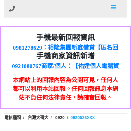
01：Greetings,Iwork【Nicholas Doby回
手機最新回報資訊
0981278629：裕隆集團新鑫借貸【匿名回
報】
886816675846：
報】
0968805568商家/個人：【心理衛生輔導中
oyewzzzmwlfgqudeixig【tgvkqwlkjv回
886816675846：gh2xv1【🗒
手機商家資訊新增
0921080767商家/個人：【佑達個人電腦資
心】
0277357216：推銷股票，疑是詐騙。【匿
Transaction.Continue >>
報】
0981406932商家/個人：【滙誠第二資產公
訊】
graph.org/BALANCE-36824-US-
0982432519：
名回報】
0906425555商家/個人：【匿名】
司】
nmetpkesjxxvxmxjmilr【htyhwnfhpy回
DOLLARS-04-24-2?
0982432519：
本網站上的回報內容為公開可見，任何人
0973717717商家/個人：【墾丁（悍馬租
xvptnfzzxgxyhnysldom【diwzitdytt回報】
hs=82db2fc596e92a7345c946290476fb06&
0982432519：寄免費的牛樟芝??【匿名回
報】
0963419717商家/個人：【林董】
車）】
都可以利用本站回報。任何回報訊息本網
0928859786：中租借貸廣告【匿名回報】
🗒回報】
報】
0907125117商家/個人：【非凡資訊】
站不負任何法律責任，請確實回報。
0963566113：
0973396397商家/個人：【吉昇防火工程】
xwuyzefpksflsdeeizxf【dkrpevvehv回報】
0963566113：宅急便物流【匿名回報】
0973396397商家/個人：【吉昇防火工程】
0981696253：借貸廣告【匿名回報】
0277151332商家/個人：【匯誠第二資產管
電信種類
台灣大哥大
0920
0920526XXX
0910303219：拖欠工程款【匿名回報】
0982446908商家/個人：【台新銀行貸款】
理股份有限公司】
0910303219：拖欠工程款【匿名回報】