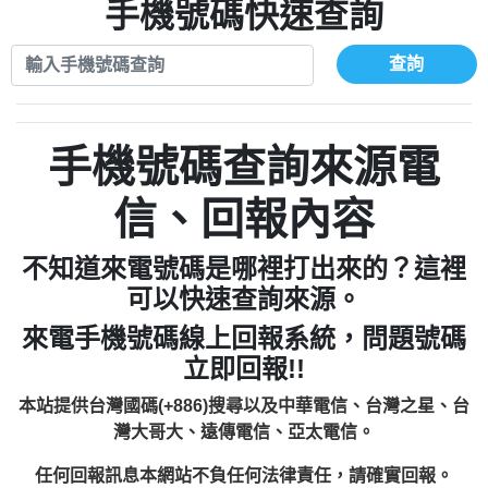
xwuyzefpksflsdeeizxf【dkrpevvehv回報】
0963566113：宅急便物流【匿名回報】
手機號碼快速查詢
0910303219：拖欠工程款【匿名回報】
0981696253：借貸廣告【匿名回報】
0972131993：裕隆新鑫借貸【匿名回報】
0910303219：拖欠工程款【匿名回報】
查詢
0972131993：裕隆新鑫借貸【匿名回報】
0910303219：拖欠工程款【匿名回報】
0982084260：汽機車貸款【匿名回報】
0972131993：裕隆新鑫借貸【匿名回報】
0277427050：接聽音樂.【匿名回報】
0972131993：裕隆新鑫借貸【匿名回報】
手機號碼查詢來源電
0910303219：拖欠工程款，大家要小心
0982084260：汽機車貸款【匿名回報】
【黃俊霖回報】
0277427050：接聽音樂.【匿名回報】
信、回報內容
0910303219：拖欠工程款，大家要小心
【黃俊霖回報】
不知道來電號碼是哪裡打出來的？這裡
可以快速查詢來源。
來電手機號碼線上回報系統，問題號碼
立即回報!!
本站提供台灣國碼(+886)搜尋以及中華電信、台灣之星、台
灣大哥大、遠傳電信、亞太電信。
任何回報訊息本網站不負任何法律責任，請確實回報。