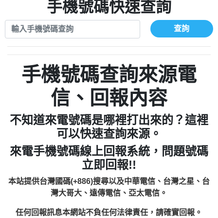
xwuyzefpksflsdeeizxf【dkrpevvehv回報】
0963566113：宅急便物流【匿名回報】
手機號碼快速查詢
0910303219：拖欠工程款【匿名回報】
0981696253：借貸廣告【匿名回報】
0972131993：裕隆新鑫借貸【匿名回報】
0910303219：拖欠工程款【匿名回報】
查詢
0972131993：裕隆新鑫借貸【匿名回報】
0910303219：拖欠工程款【匿名回報】
0982084260：汽機車貸款【匿名回報】
0972131993：裕隆新鑫借貸【匿名回報】
0277427050：接聽音樂.【匿名回報】
0972131993：裕隆新鑫借貸【匿名回報】
手機號碼查詢來源電
0910303219：拖欠工程款，大家要小心
0982084260：汽機車貸款【匿名回報】
【黃俊霖回報】
0277427050：接聽音樂.【匿名回報】
信、回報內容
0910303219：拖欠工程款，大家要小心
【黃俊霖回報】
不知道來電號碼是哪裡打出來的？這裡
可以快速查詢來源。
來電手機號碼線上回報系統，問題號碼
立即回報!!
本站提供台灣國碼(+886)搜尋以及中華電信、台灣之星、台
灣大哥大、遠傳電信、亞太電信。
任何回報訊息本網站不負任何法律責任，請確實回報。