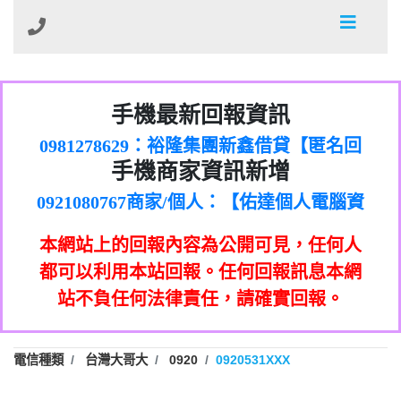
01：Greetings,Iwork【Nicholas Doby回
手機最新回報資訊
0981278629：裕隆集團新鑫借貸【匿名回
報】
886816675846：
報】
0968805568商家/個人：【心理衛生輔導中
oyewzzzmwlfgqudeixig【tgvkqwlkjv回
886816675846：gh2xv1【🗒
手機商家資訊新增
0921080767商家/個人：【佑達個人電腦資
心】
0277357216：推銷股票，疑是詐騙。【匿
Transaction.Continue >>
報】
0981406932商家/個人：【滙誠第二資產公
訊】
graph.org/BALANCE-36824-US-
0982432519：
名回報】
0906425555商家/個人：【匿名】
司】
nmetpkesjxxvxmxjmilr【htyhwnfhpy回
DOLLARS-04-24-2?
0982432519：
本網站上的回報內容為公開可見，任何人
0973717717商家/個人：【墾丁（悍馬租
xvptnfzzxgxyhnysldom【diwzitdytt回報】
hs=82db2fc596e92a7345c946290476fb06&
0982432519：寄免費的牛樟芝??【匿名回
報】
0963419717商家/個人：【林董】
車）】
都可以利用本站回報。任何回報訊息本網
0928859786：中租借貸廣告【匿名回報】
🗒回報】
報】
0907125117商家/個人：【非凡資訊】
站不負任何法律責任，請確實回報。
0963566113：
0973396397商家/個人：【吉昇防火工程】
xwuyzefpksflsdeeizxf【dkrpevvehv回報】
0963566113：宅急便物流【匿名回報】
0973396397商家/個人：【吉昇防火工程】
0981696253：借貸廣告【匿名回報】
0277151332商家/個人：【匯誠第二資產管
電信種類
台灣大哥大
0920
0920531XXX
0910303219：拖欠工程款【匿名回報】
0982446908商家/個人：【台新銀行貸款】
理股份有限公司】
0910303219：拖欠工程款【匿名回報】