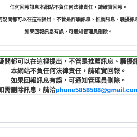
程款【匿名回報】
0910303
任何回報訊息本網站不負任何法律責任，請確實回報。
程款【匿名回報】
0910303
何疑問都可以在這裡提出，不管是詐騙訊息、推薦訊息、騷擾訊
鑫借貸【匿名回報】
09721319
鑫借貸【匿名回報】
09721319
如果回報訊息有誤，可通知管理員刪除。
貸款【匿名回報】
0982084
樂.【匿名回報】
0277427
大家要小心【黃俊霖回報】
0910303219：
疑問都可以在這裡提出，不管是推薦訊息、騷擾
本網站不負任何法律責任，請確實回報。
如果回報訊息有誤，可通知管理員刪除。
如需刪除訊息，請洽
phone5858588@gmail.co