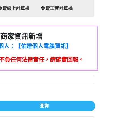
免費線上計算機
免費工程計算機
商家資訊新增
8商家/個人：【心理衛生輔導中心】
7商家/個人：【佑達個人電腦資訊】
2商家/個人：【滙誠第二資產公司】
不負任何法律責任，請確實回報。
5555商家/個人：【匿名】
7商家/個人：【墾丁（悍馬租車）】
9717商家/個人：【林董】
117商家/個人：【非凡資訊】
97商家/個人：【吉昇防火工程】
97商家/個人：【吉昇防火工程】
家/個人：【匯誠第二資產管理股份有限公
查詢
08商家/個人：【台新銀行貸款】
司】
050商家/個人：【應召站】
33597商家/個人：【無】