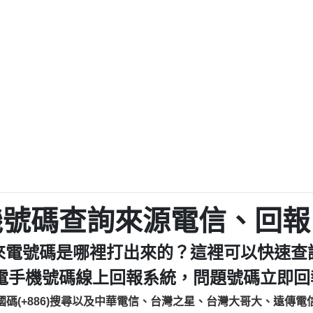
程款【匿名回報】
0979049129商
鑫借貸【匿名回報】
0976358085商家/
鑫借貸【匿名回報】
093521
貸
貸款【匿名回報】
0923325
樂.【匿名回報】
0963600
大家要小心【黃俊霖回報】
092140
cholas Doby回報】
01：Greetings,
新鑫借貸【匿名回報】
098127862
eixig【tgvkqwlkjv回報】
886816675846：oyewz
saction.Continue >>
886816675846：gh2xv
-DOLLARS-04-24-2?
疑是詐騙。【匿名回報】
graph.org/BALANC
0277357216
jmilr【htyhwnfhpy回報】
290476fb06& 🗒回報】
0982432519：nmetpke
hs=82db2fc596e92
機號碼查詢來源電信、回報
ldom【diwzitdytt回報】
0982432519：xvptnf
樟芝??【匿名回報】
098243251
來電號碼是哪裡打出來的？這裡可以快速查
貸廣告【匿名回報】
09288597
izxf【dkrpevvehv回報】
0963566113：xwuyze
電手機號碼線上回報系統，問題號碼立即回報
物流【匿名回報】
0963566
國碼(+886)搜尋以及中華電信、台灣之星、台灣大哥大、遠傳電
廣告【匿名回報】
0981696