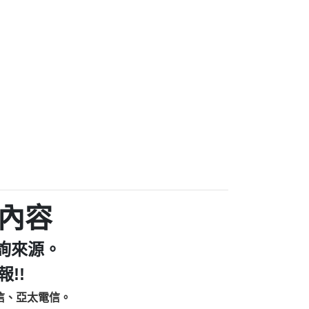
家/個人：【汪仔澡堂寵物美容工作室】
個人：【康代書-房屋二胎/土地二胎/持分
9225商家/個人：【警察】
款/房屋增貸】
641商家/個人：【楊育彰】
462商家/個人：【花旗銀行】
0619商家/個人：【不明】
Iwork【Nicholas Doby回報】
9：裕隆集團新鑫借貸【匿名回報】
zzmwlfgqudeixig【tgvkqwlkjv回報】
1【🗒 Transaction.Continue >>
E-36824-US-DOLLARS-04-24-2?
：推銷股票，疑是詐騙。【匿名回報】
sjxxvxmxjmilr【htyhwnfhpy回報】
a7345c946290476fb06& 🗒回報】
內容
zzxgxyhnysldom【diwzitdytt回報】
9：寄免費的牛樟芝??【匿名回報】
詢來源。
86：中租借貸廣告【匿名回報】
fpksflsdeeizxf【dkrpevvehv回報】
!!
113：宅急便物流【匿名回報】
信、亞太電信。
253：借貸廣告【匿名回報】