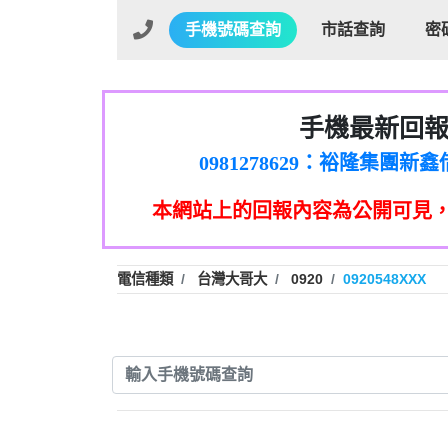
手機號碼查詢
市話查詢
密
手機最新回
01：Greetings,Iwork【Ni
0981278629：裕隆集團
886816675846：oyewzzzmwlfgqud
本網站上的回報內容為公開可見
886816675846：gh2xv1【🗒 Tran
graph.org/BALANCE-36824-US
0277357216：推銷股票，
0982432519：nmetpkesjxxvxmx
hs=82db2fc596e92a7345c946
電信種類
台灣大哥大
0920
0920548XXX
0982432519：xvptnfzzxgxyhnys
0982432519：寄免費的牛
0928859786：中租借
0963566113：xwuyzefpksflsdee
0963566113：宅急便
0981696253：借貸
0910303219：拖欠工