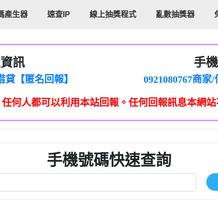
碼產生器
速查IP
線上抽獎程式
亂數抽獎器
報資訊
手機
cholas Doby回報】
096880556
新鑫借貸【匿名回報】
092108076
eixig【tgvkqwlkjv回報】
098140693
，任何人都可以利用本站回報。任何回報訊息本網站
saction.Continue >>
090642
-DOLLARS-04-24-2?
疑是詐騙。【匿名回報】
097371771
jmilr【htyhwnfhpy回報】
290476fb06& 🗒回報】
096341
ldom【diwzitdytt回報】
0907125
樟芝??【匿名回報】
09733963
手機號碼快速查詢
貸廣告【匿名回報】
09733963
izxf【dkrpevvehv回報】
0277151332商
物流【匿名回報】
09824469
廣告【匿名回報】
0908285
程款【匿名回報】
09376