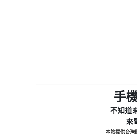
0910303219：拖欠工
0972131993：裕隆新
0972131993：裕隆新
0982084260：汽機車
0277427050：接聽音
0910303219：拖欠工程款，
01：Greetings,Iwork【Ni
0981278629：裕隆集團
886816675846：oyewzzzmwlfgqud
886816675846：gh2xv1【🗒 Tran
graph.org/BALANCE-36824-US
0277357216：推銷股票，
0982432519：nmetpkesjxxvxmx
hs=82db2fc596e92a7345c946
手
0982432519：xvptnfzzxgxyhnys
0982432519：寄免費的牛
不知道
0928859786：中租借
0963566113：xwuyzefpksflsdee
來
0963566113：宅急便
本站提供台灣
0981696253：借貸