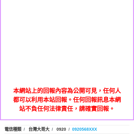
0908285050商家/個人：【應召站】
0972131993：裕隆新鑫借貸【匿名回報】
0937633597商家/個人：【無】
0972131993：裕隆新鑫借貸【匿名回報】
0979049129商家/個人：【汪仔澡堂寵物美
0982084260：汽機車貸款【匿名回報】
0976358085商家/個人：【康代書-房屋二
容工作室】
0277427050：接聽音樂.【匿名回報】
胎/土地二胎/持分貸款/房屋增貸】
0935219225商家/個人：【警察】
0910303219：拖欠工程款，大家要小心
0923325641商家/個人：【楊育彰】
01：Greetings,Iwork【Nicholas Doby回
【黃俊霖回報】
0963600462商家/個人：【花旗銀行】
0981278629：裕隆集團新鑫借貸【匿名回
報】
0921400619商家/個人：【不明】
886816675846：
報】
01：Greetings,Iwork【Nicholas Doby回
oyewzzzmwlfgqudeixig【tgvkqwlkjv回
886816675846：gh2xv1【🗒
0981278629：裕隆集團新鑫借貸【匿名回
報】
0277357216：推銷股票，疑是詐騙。【匿
Transaction.Continue >>
報】
886816675846：
報】
graph.org/BALANCE-36824-US-
0982432519：
名回報】
oyewzzzmwlfgqudeixig【tgvkqwlkjv回
886816675846：gh2xv1【🗒
nmetpkesjxxvxmxjmilr【htyhwnfhpy回
DOLLARS-04-24-2?
0982432519：
0277357216：推銷股票，疑是詐騙。【匿
Transaction.Continue >>
報】
本網站上的回報內容為公開可見，任何人
xvptnfzzxgxyhnysldom【diwzitdytt回報】
hs=82db2fc596e92a7345c946290476fb06&
0982432519：寄免費的牛樟芝??【匿名回
報】
graph.org/BALANCE-36824-US-
0982432519：
名回報】
都可以利用本站回報。任何回報訊息本網
0928859786：中租借貸廣告【匿名回報】
🗒回報】
報】
nmetpkesjxxvxmxjmilr【htyhwnfhpy回
DOLLARS-04-24-2?
0982432519：
站不負任何法律責任，請確實回報。
0963566113：
xvptnfzzxgxyhnysldom【diwzitdytt回報】
hs=82db2fc596e92a7345c946290476fb06&
0982432519：寄免費的牛樟芝??【匿名回
報】
xwuyzefpksflsdeeizxf【dkrpevvehv回報】
0963566113：宅急便物流【匿名回報】
0928859786：中租借貸廣告【匿名回報】
🗒回報】
報】
0981696253：借貸廣告【匿名回報】
0963566113：
電信種類
台灣大哥大
0920
0920568XXX
0910303219：拖欠工程款【匿名回報】