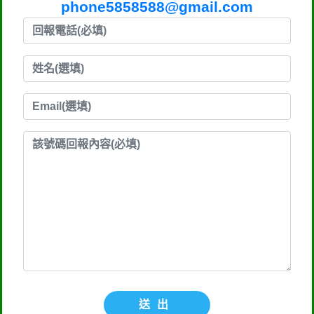
phone5858588@gmail.com
送出