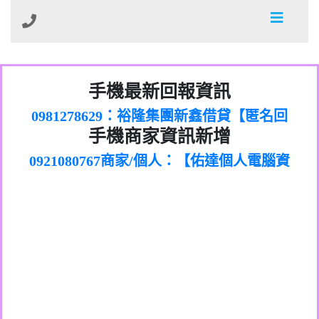
01：Greetings,Iwork【Nicholas Doby回
手機最新回報資訊
0981278629：裕隆集團新鑫借貸【匿名回
報】
886816675846：
報】
0968805568商家/個人：【心理衛生輔導中
oyewzzzmwlfgqudeixig【tgvkqwlkjv回
886816675846：gh2xv1【🗒
手機商家資訊新增
0921080767商家/個人：【佑達個人電腦資
心】
0277357216：推銷股票，疑是詐騙。【匿
Transaction.Continue >>
報】
0981406932商家/個人：【滙誠第二資產公
訊】
graph.org/BALANCE-36824-US-
0982432519：
名回報】
0906425555商家/個人：【匿名】
司】
nmetpkesjxxvxmxjmilr【htyhwnfhpy回
DOLLARS-04-24-2?
0982432519：
0973717717商家/個人：【墾丁（悍馬租
xvptnfzzxgxyhnysldom【diwzitdytt回報】
hs=82db2fc596e92a7345c946290476fb06&
0982432519：寄免費的牛樟芝??【匿名回
報】
0963419717商家/個人：【林董】
車）】
0928859786：中租借貸廣告【匿名回報】
🗒回報】
報】
0907125117商家/個人：【非凡資訊】
0963566113：
0973396397商家/個人：【吉昇防火工程】
xwuyzefpksflsdeeizxf【dkrpevvehv回報】
0963566113：宅急便物流【匿名回報】
0973396397商家/個人：【吉昇防火工程】
0981696253：借貸廣告【匿名回報】
0277151332商家/個人：【匯誠第二資產管
0910303219：拖欠工程款【匿名回報】
0982446908商家/個人：【台新銀行貸款】
理股份有限公司】
0910303219：拖欠工程款【匿名回報】