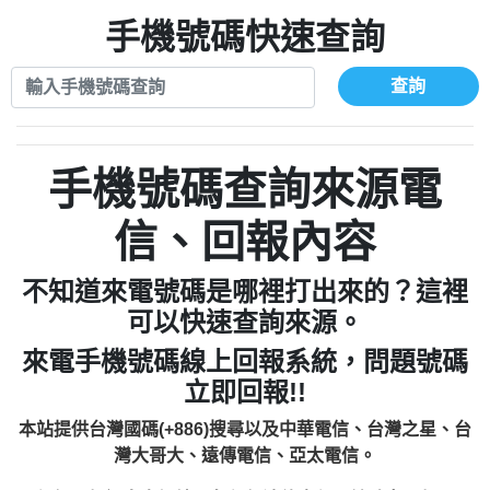
xwuyzefpksflsdeeizxf【dkrpevvehv回報】
0963566113：宅急便物流【匿名回報】
0910303219：拖欠工程款【匿名回報】
手機號碼快速查詢
0981696253：借貸廣告【匿名回報】
0972131993：裕隆新鑫借貸【匿名回報】
0910303219：拖欠工程款【匿名回報】
0972131993：裕隆新鑫借貸【匿名回報】
0910303219：拖欠工程款【匿名回報】
查詢
0982084260：汽機車貸款【匿名回報】
0972131993：裕隆新鑫借貸【匿名回報】
0277427050：接聽音樂.【匿名回報】
0972131993：裕隆新鑫借貸【匿名回報】
0910303219：拖欠工程款，大家要小心
0982084260：汽機車貸款【匿名回報】
手機號碼查詢來源電
【黃俊霖回報】
0277427050：接聽音樂.【匿名回報】
0910303219：拖欠工程款，大家要小心
信、回報內容
【黃俊霖回報】
不知道來電號碼是哪裡打出來的？這裡
可以快速查詢來源。
來電手機號碼線上回報系統，問題號碼
立即回報!!
本站提供台灣國碼(+886)搜尋以及中華電信、台灣之星、台
灣大哥大、遠傳電信、亞太電信。