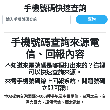
xwuyzefpksflsdeeizxf【dkrpevvehv回報】
0963566113：宅急便物流【匿名回報】
0910303219：拖欠工程款【匿名回報】
手機號碼快速查詢
0981696253：借貸廣告【匿名回報】
0972131993：裕隆新鑫借貸【匿名回報】
0910303219：拖欠工程款【匿名回報】
0972131993：裕隆新鑫借貸【匿名回報】
0910303219：拖欠工程款【匿名回報】
查詢
0982084260：汽機車貸款【匿名回報】
0972131993：裕隆新鑫借貸【匿名回報】
0277427050：接聽音樂.【匿名回報】
0972131993：裕隆新鑫借貸【匿名回報】
0910303219：拖欠工程款，大家要小心
0982084260：汽機車貸款【匿名回報】
手機號碼查詢來源電
【黃俊霖回報】
0277427050：接聽音樂.【匿名回報】
0910303219：拖欠工程款，大家要小心
信、回報內容
【黃俊霖回報】
不知道來電號碼是哪裡打出來的？這裡
可以快速查詢來源。
來電手機號碼線上回報系統，問題號碼
立即回報!!
本站提供台灣國碼(+886)搜尋以及中華電信、台灣之星、台
灣大哥大、遠傳電信、亞太電信。