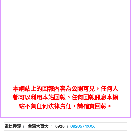
0908285050商家/個人：【應召站】
0972131993：裕隆新鑫借貸【匿名回報】
0937633597商家/個人：【無】
0972131993：裕隆新鑫借貸【匿名回報】
0979049129商家/個人：【汪仔澡堂寵物美
0982084260：汽機車貸款【匿名回報】
0976358085商家/個人：【康代書-房屋二
容工作室】
0277427050：接聽音樂.【匿名回報】
胎/土地二胎/持分貸款/房屋增貸】
0935219225商家/個人：【警察】
0910303219：拖欠工程款，大家要小心
0923325641商家/個人：【楊育彰】
01：Greetings,Iwork【Nicholas Doby回
【黃俊霖回報】
0963600462商家/個人：【花旗銀行】
0981278629：裕隆集團新鑫借貸【匿名回
報】
0921400619商家/個人：【不明】
886816675846：
報】
01：Greetings,Iwork【Nicholas Doby回
oyewzzzmwlfgqudeixig【tgvkqwlkjv回
886816675846：gh2xv1【🗒
0981278629：裕隆集團新鑫借貸【匿名回
報】
0277357216：推銷股票，疑是詐騙。【匿
Transaction.Continue >>
報】
886816675846：
報】
graph.org/BALANCE-36824-US-
0982432519：
名回報】
oyewzzzmwlfgqudeixig【tgvkqwlkjv回
886816675846：gh2xv1【🗒
nmetpkesjxxvxmxjmilr【htyhwnfhpy回
DOLLARS-04-24-2?
0982432519：
0277357216：推銷股票，疑是詐騙。【匿
Transaction.Continue >>
報】
本網站上的回報內容為公開可見，任何人
xvptnfzzxgxyhnysldom【diwzitdytt回報】
hs=82db2fc596e92a7345c946290476fb06&
0982432519：寄免費的牛樟芝??【匿名回
報】
graph.org/BALANCE-36824-US-
0982432519：
名回報】
都可以利用本站回報。任何回報訊息本網
0928859786：中租借貸廣告【匿名回報】
🗒回報】
報】
nmetpkesjxxvxmxjmilr【htyhwnfhpy回
DOLLARS-04-24-2?
0982432519：
站不負任何法律責任，請確實回報。
0963566113：
xvptnfzzxgxyhnysldom【diwzitdytt回報】
hs=82db2fc596e92a7345c946290476fb06&
0982432519：寄免費的牛樟芝??【匿名回
報】
xwuyzefpksflsdeeizxf【dkrpevvehv回報】
0963566113：宅急便物流【匿名回報】
0928859786：中租借貸廣告【匿名回報】
🗒回報】
報】
0981696253：借貸廣告【匿名回報】
0963566113：
電信種類
台灣大哥大
0920
0920574XXX
0910303219：拖欠工程款【匿名回報】