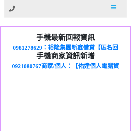
01：Greetings,Iwork【Nicholas Doby回
手機最新回報資訊
0981278629：裕隆集團新鑫借貸【匿名回
報】
886816675846：
報】
0968805568商家/個人：【心理衛生輔導中
oyewzzzmwlfgqudeixig【tgvkqwlkjv回
886816675846：gh2xv1【🗒
手機商家資訊新增
0921080767商家/個人：【佑達個人電腦資
心】
0277357216：推銷股票，疑是詐騙。【匿
Transaction.Continue >>
報】
0981406932商家/個人：【滙誠第二資產公
訊】
graph.org/BALANCE-36824-US-
0982432519：
名回報】
0906425555商家/個人：【匿名】
司】
nmetpkesjxxvxmxjmilr【htyhwnfhpy回
DOLLARS-04-24-2?
0982432519：
0973717717商家/個人：【墾丁（悍馬租
xvptnfzzxgxyhnysldom【diwzitdytt回報】
hs=82db2fc596e92a7345c946290476fb06&
0982432519：寄免費的牛樟芝??【匿名回
報】
0963419717商家/個人：【林董】
車）】
0928859786：中租借貸廣告【匿名回報】
🗒回報】
報】
0907125117商家/個人：【非凡資訊】
0963566113：
0973396397商家/個人：【吉昇防火工程】
xwuyzefpksflsdeeizxf【dkrpevvehv回報】
0963566113：宅急便物流【匿名回報】
0973396397商家/個人：【吉昇防火工程】
0981696253：借貸廣告【匿名回報】
0277151332商家/個人：【匯誠第二資產管
0910303219：拖欠工程款【匿名回報】
0982446908商家/個人：【台新銀行貸款】
理股份有限公司】
0910303219：拖欠工程款【匿名回報】