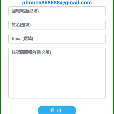
phone5858588@gmail.com
送出