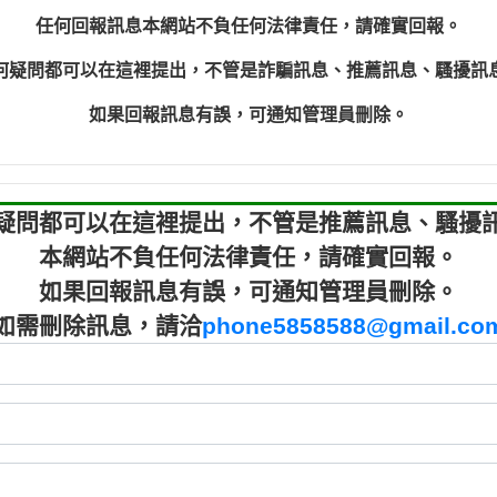
程款【匿名回報】
0910303
任何回報訊息本網站不負任何法律責任，請確實回報。
程款【匿名回報】
0910303
何疑問都可以在這裡提出，不管是詐騙訊息、推薦訊息、騷擾訊
鑫借貸【匿名回報】
09721319
鑫借貸【匿名回報】
09721319
如果回報訊息有誤，可通知管理員刪除。
貸款【匿名回報】
0982084
樂.【匿名回報】
0277427
大家要小心【黃俊霖回報】
0910303219：
疑問都可以在這裡提出，不管是推薦訊息、騷擾
本網站不負任何法律責任，請確實回報。
如果回報訊息有誤，可通知管理員刪除。
如需刪除訊息，請洽
phone5858588@gmail.co