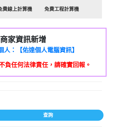
免費線上計算機
免費工程計算機
商家資訊新增
8商家/個人：【心理衛生輔導中心】
7商家/個人：【佑達個人電腦資訊】
2商家/個人：【滙誠第二資產公司】
不負任何法律責任，請確實回報。
5555商家/個人：【匿名】
7商家/個人：【墾丁（悍馬租車）】
9717商家/個人：【林董】
117商家/個人：【非凡資訊】
97商家/個人：【吉昇防火工程】
97商家/個人：【吉昇防火工程】
家/個人：【匯誠第二資產管理股份有限公
查詢
08商家/個人：【台新銀行貸款】
司】
050商家/個人：【應召站】
33597商家/個人：【無】