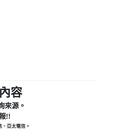
家/個人：【汪仔澡堂寵物美容工作室】
個人：【康代書-房屋二胎/土地二胎/持分
9225商家/個人：【警察】
款/房屋增貸】
641商家/個人：【楊育彰】
462商家/個人：【花旗銀行】
0619商家/個人：【不明】
Iwork【Nicholas Doby回報】
9：裕隆集團新鑫借貸【匿名回報】
zzmwlfgqudeixig【tgvkqwlkjv回報】
1【🗒 Transaction.Continue >>
E-36824-US-DOLLARS-04-24-2?
：推銷股票，疑是詐騙。【匿名回報】
sjxxvxmxjmilr【htyhwnfhpy回報】
a7345c946290476fb06& 🗒回報】
內容
zzxgxyhnysldom【diwzitdytt回報】
9：寄免費的牛樟芝??【匿名回報】
詢來源。
86：中租借貸廣告【匿名回報】
fpksflsdeeizxf【dkrpevvehv回報】
!!
113：宅急便物流【匿名回報】
信、亞太電信。
253：借貸廣告【匿名回報】