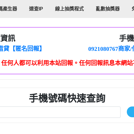
碼產生器
速查IP
線上抽獎程式
亂數抽獎器
報資訊
手機
cholas Doby回報】
096880556
新鑫借貸【匿名回報】
092108076
eixig【tgvkqwlkjv回報】
098140693
，任何人都可以利用本站回報。任何回報訊息本網站
saction.Continue >>
090642
-DOLLARS-04-24-2?
疑是詐騙。【匿名回報】
097371771
jmilr【htyhwnfhpy回報】
290476fb06& 🗒回報】
096341
ldom【diwzitdytt回報】
0907125
樟芝??【匿名回報】
09733963
手機號碼快速查詢
貸廣告【匿名回報】
09733963
izxf【dkrpevvehv回報】
0277151332商
物流【匿名回報】
09824469
廣告【匿名回報】
0908285
程款【匿名回報】
09376