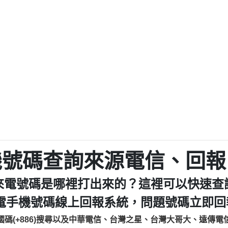
程款【匿名回報】
0979049129商
鑫借貸【匿名回報】
0976358085商家/
鑫借貸【匿名回報】
093521
貸
貸款【匿名回報】
0923325
樂.【匿名回報】
0963600
大家要小心【黃俊霖回報】
092140
cholas Doby回報】
01：Greetings,
新鑫借貸【匿名回報】
098127862
eixig【tgvkqwlkjv回報】
886816675846：oyewz
saction.Continue >>
886816675846：gh2xv
-DOLLARS-04-24-2?
疑是詐騙。【匿名回報】
graph.org/BALANC
0277357216
jmilr【htyhwnfhpy回報】
290476fb06& 🗒回報】
0982432519：nmetpke
hs=82db2fc596e92
機號碼查詢來源電信、回報
ldom【diwzitdytt回報】
0982432519：xvptnf
樟芝??【匿名回報】
098243251
來電號碼是哪裡打出來的？這裡可以快速查
貸廣告【匿名回報】
09288597
izxf【dkrpevvehv回報】
0963566113：xwuyze
電手機號碼線上回報系統，問題號碼立即回報
物流【匿名回報】
0963566
國碼(+886)搜尋以及中華電信、台灣之星、台灣大哥大、遠傳電
廣告【匿名回報】
0981696