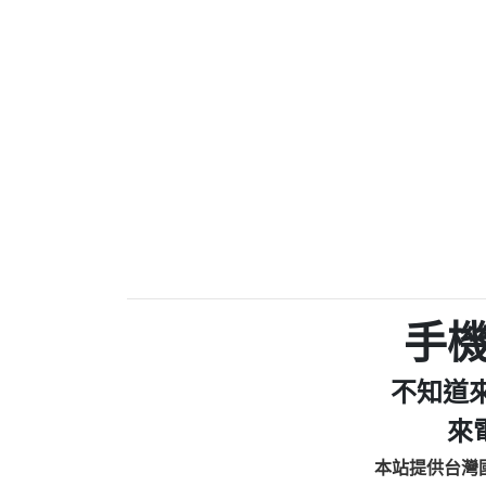
0910303219：拖欠工
0972131993：裕隆新
0972131993：裕隆新
0982084260：汽機車
0277427050：接聽音
0910303219：拖欠工程款，
01：Greetings,Iwork【Ni
0981278629：裕隆集團
886816675846：oyewzzzmwlfgqud
886816675846：gh2xv1【🗒 Tran
graph.org/BALANCE-36824-US
0277357216：推銷股票，
0982432519：nmetpkesjxxvxmx
hs=82db2fc596e92a7345c946
手
0982432519：xvptnfzzxgxyhnys
0982432519：寄免費的牛
不知道
0928859786：中租借
0963566113：xwuyzefpksflsdee
來
0963566113：宅急便
本站提供台灣
0981696253：借貸