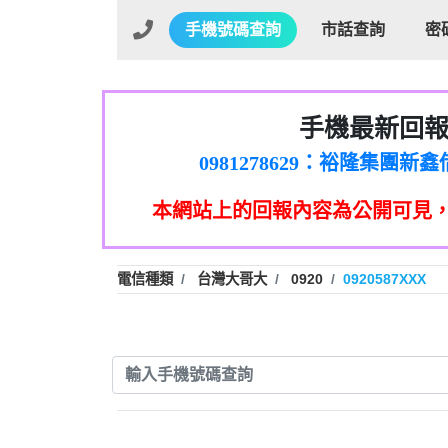
手機號碼查詢
市話查詢
密
手機最新回
01：Greetings,Iwork【Ni
0981278629：裕隆集團
886816675846：oyewzzzmwlfgqud
本網站上的回報內容為公開可見
886816675846：gh2xv1【🗒 Tran
graph.org/BALANCE-36824-US
0277357216：推銷股票，
0982432519：nmetpkesjxxvxmx
hs=82db2fc596e92a7345c946
電信種類
台灣大哥大
0920
0920587XXX
0982432519：xvptnfzzxgxyhnys
0982432519：寄免費的牛
0928859786：中租借
0963566113：xwuyzefpksflsdee
0963566113：宅急便
0981696253：借貸
0910303219：拖欠工