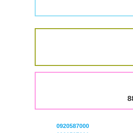
8
0920587000