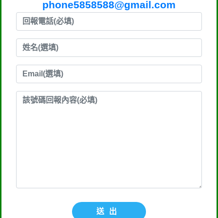
phone5858588@gmail.com
送出