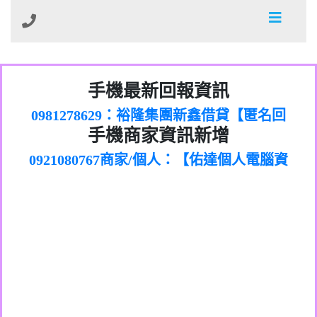
01：Greetings,Iwork【Nicholas Doby回
手機最新回報資訊
0981278629：裕隆集團新鑫借貸【匿名回
報】
886816675846：
報】
0968805568商家/個人：【心理衛生輔導中
oyewzzzmwlfgqudeixig【tgvkqwlkjv回
886816675846：gh2xv1【🗒
手機商家資訊新增
0921080767商家/個人：【佑達個人電腦資
心】
0277357216：推銷股票，疑是詐騙。【匿
Transaction.Continue >>
報】
0981406932商家/個人：【滙誠第二資產公
訊】
graph.org/BALANCE-36824-US-
0982432519：
名回報】
0906425555商家/個人：【匿名】
司】
nmetpkesjxxvxmxjmilr【htyhwnfhpy回
DOLLARS-04-24-2?
0982432519：
0973717717商家/個人：【墾丁（悍馬租
xvptnfzzxgxyhnysldom【diwzitdytt回報】
hs=82db2fc596e92a7345c946290476fb06&
0982432519：寄免費的牛樟芝??【匿名回
報】
0963419717商家/個人：【林董】
車）】
0928859786：中租借貸廣告【匿名回報】
🗒回報】
報】
0907125117商家/個人：【非凡資訊】
0963566113：
0973396397商家/個人：【吉昇防火工程】
xwuyzefpksflsdeeizxf【dkrpevvehv回報】
0963566113：宅急便物流【匿名回報】
0973396397商家/個人：【吉昇防火工程】
0981696253：借貸廣告【匿名回報】
0277151332商家/個人：【匯誠第二資產管
0910303219：拖欠工程款【匿名回報】
0982446908商家/個人：【台新銀行貸款】
理股份有限公司】
0910303219：拖欠工程款【匿名回報】