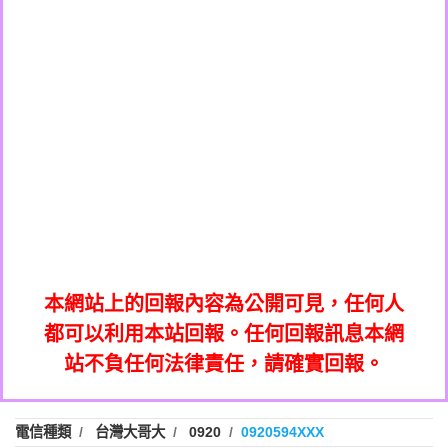
0908285050商家/個人：【應召站】
0972131993：裕隆新鑫借貸【匿名回報】
0937633597商家/個人：【無】
0972131993：裕隆新鑫借貸【匿名回報】
0979049129商家/個人：【汪仔澡堂寵物美
0982084260：汽機車貸款【匿名回報】
0976358085商家/個人：【康代書-房屋二
容工作室】
0277427050：接聽音樂.【匿名回報】
胎/土地二胎/持分貸款/房屋增貸】
0935219225商家/個人：【警察】
0910303219：拖欠工程款，大家要小心
0923325641商家/個人：【楊育彰】
01：Greetings,Iwork【Nicholas Doby回
【黃俊霖回報】
0963600462商家/個人：【花旗銀行】
0981278629：裕隆集團新鑫借貸【匿名回
報】
0921400619商家/個人：【不明】
886816675846：
報】
01：Greetings,Iwork【Nicholas Doby回
oyewzzzmwlfgqudeixig【tgvkqwlkjv回
886816675846：gh2xv1【🗒
0981278629：裕隆集團新鑫借貸【匿名回
報】
0277357216：推銷股票，疑是詐騙。【匿
Transaction.Continue >>
報】
886816675846：
報】
graph.org/BALANCE-36824-US-
0982432519：
名回報】
oyewzzzmwlfgqudeixig【tgvkqwlkjv回
886816675846：gh2xv1【🗒
nmetpkesjxxvxmxjmilr【htyhwnfhpy回
DOLLARS-04-24-2?
0982432519：
0277357216：推銷股票，疑是詐騙。【匿
Transaction.Continue >>
報】
本網站上的回報內容為公開可見，任何人
xvptnfzzxgxyhnysldom【diwzitdytt回報】
hs=82db2fc596e92a7345c946290476fb06&
0982432519：寄免費的牛樟芝??【匿名回
報】
graph.org/BALANCE-36824-US-
0982432519：
名回報】
都可以利用本站回報。任何回報訊息本網
0928859786：中租借貸廣告【匿名回報】
🗒回報】
報】
nmetpkesjxxvxmxjmilr【htyhwnfhpy回
DOLLARS-04-24-2?
0982432519：
站不負任何法律責任，請確實回報。
0963566113：
xvptnfzzxgxyhnysldom【diwzitdytt回報】
hs=82db2fc596e92a7345c946290476fb06&
0982432519：寄免費的牛樟芝??【匿名回
報】
xwuyzefpksflsdeeizxf【dkrpevvehv回報】
0963566113：宅急便物流【匿名回報】
0928859786：中租借貸廣告【匿名回報】
🗒回報】
報】
0981696253：借貸廣告【匿名回報】
0963566113：
電信種類
台灣大哥大
0920
0920594XXX
0910303219：拖欠工程款【匿名回報】