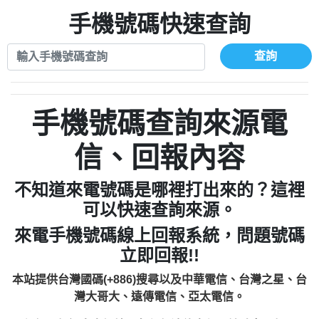
xwuyzefpksflsdeeizxf【dkrpevvehv回報】
0963566113：宅急便物流【匿名回報】
0910303219：拖欠工程款【匿名回報】
手機號碼快速查詢
0981696253：借貸廣告【匿名回報】
0972131993：裕隆新鑫借貸【匿名回報】
0910303219：拖欠工程款【匿名回報】
0972131993：裕隆新鑫借貸【匿名回報】
0910303219：拖欠工程款【匿名回報】
查詢
0982084260：汽機車貸款【匿名回報】
0972131993：裕隆新鑫借貸【匿名回報】
0277427050：接聽音樂.【匿名回報】
0972131993：裕隆新鑫借貸【匿名回報】
0910303219：拖欠工程款，大家要小心
0982084260：汽機車貸款【匿名回報】
手機號碼查詢來源電
【黃俊霖回報】
0277427050：接聽音樂.【匿名回報】
0910303219：拖欠工程款，大家要小心
信、回報內容
【黃俊霖回報】
不知道來電號碼是哪裡打出來的？這裡
可以快速查詢來源。
來電手機號碼線上回報系統，問題號碼
立即回報!!
本站提供台灣國碼(+886)搜尋以及中華電信、台灣之星、台
灣大哥大、遠傳電信、亞太電信。