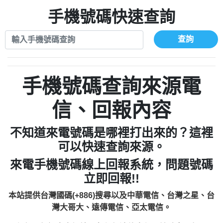
xwuyzefpksflsdeeizxf【dkrpevvehv回報】
0963566113：宅急便物流【匿名回報】
0910303219：拖欠工程款【匿名回報】
手機號碼快速查詢
0981696253：借貸廣告【匿名回報】
0972131993：裕隆新鑫借貸【匿名回報】
0910303219：拖欠工程款【匿名回報】
0972131993：裕隆新鑫借貸【匿名回報】
0910303219：拖欠工程款【匿名回報】
查詢
0982084260：汽機車貸款【匿名回報】
0972131993：裕隆新鑫借貸【匿名回報】
0277427050：接聽音樂.【匿名回報】
0972131993：裕隆新鑫借貸【匿名回報】
0910303219：拖欠工程款，大家要小心
0982084260：汽機車貸款【匿名回報】
手機號碼查詢來源電
【黃俊霖回報】
0277427050：接聽音樂.【匿名回報】
0910303219：拖欠工程款，大家要小心
信、回報內容
【黃俊霖回報】
不知道來電號碼是哪裡打出來的？這裡
可以快速查詢來源。
來電手機號碼線上回報系統，問題號碼
立即回報!!
本站提供台灣國碼(+886)搜尋以及中華電信、台灣之星、台
灣大哥大、遠傳電信、亞太電信。