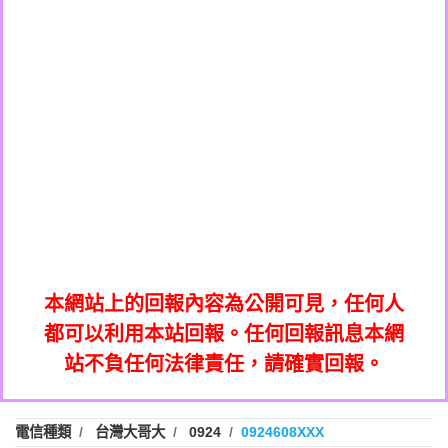
0908285050商家/個人：【應召站】
0972131993：裕隆新鑫借貸【匿名回報】
0937633597商家/個人：【無】
0972131993：裕隆新鑫借貸【匿名回報】
0979049129商家/個人：【汪仔澡堂寵物美
0982084260：汽機車貸款【匿名回報】
0976358085商家/個人：【康代書-房屋二
容工作室】
0277427050：接聽音樂.【匿名回報】
胎/土地二胎/持分貸款/房屋增貸】
0935219225商家/個人：【警察】
0910303219：拖欠工程款，大家要小心
0923325641商家/個人：【楊育彰】
01：Greetings,Iwork【Nicholas Doby回
【黃俊霖回報】
0963600462商家/個人：【花旗銀行】
0981278629：裕隆集團新鑫借貸【匿名回
報】
0921400619商家/個人：【不明】
886816675846：
報】
01：Greetings,Iwork【Nicholas Doby回
oyewzzzmwlfgqudeixig【tgvkqwlkjv回
886816675846：gh2xv1【🗒
0981278629：裕隆集團新鑫借貸【匿名回
報】
0277357216：推銷股票，疑是詐騙。【匿
Transaction.Continue >>
報】
886816675846：
報】
graph.org/BALANCE-36824-US-
0982432519：
名回報】
oyewzzzmwlfgqudeixig【tgvkqwlkjv回
886816675846：gh2xv1【🗒
nmetpkesjxxvxmxjmilr【htyhwnfhpy回
DOLLARS-04-24-2?
0982432519：
0277357216：推銷股票，疑是詐騙。【匿
Transaction.Continue >>
報】
本網站上的回報內容為公開可見，任何人
xvptnfzzxgxyhnysldom【diwzitdytt回報】
hs=82db2fc596e92a7345c946290476fb06&
0982432519：寄免費的牛樟芝??【匿名回
報】
graph.org/BALANCE-36824-US-
0982432519：
名回報】
都可以利用本站回報。任何回報訊息本網
0928859786：中租借貸廣告【匿名回報】
🗒回報】
報】
nmetpkesjxxvxmxjmilr【htyhwnfhpy回
DOLLARS-04-24-2?
0982432519：
站不負任何法律責任，請確實回報。
0963566113：
xvptnfzzxgxyhnysldom【diwzitdytt回報】
hs=82db2fc596e92a7345c946290476fb06&
0982432519：寄免費的牛樟芝??【匿名回
報】
xwuyzefpksflsdeeizxf【dkrpevvehv回報】
0963566113：宅急便物流【匿名回報】
0928859786：中租借貸廣告【匿名回報】
🗒回報】
報】
0981696253：借貸廣告【匿名回報】
0963566113：
電信種類
台灣大哥大
0924
0924608XXX
0910303219：拖欠工程款【匿名回報】