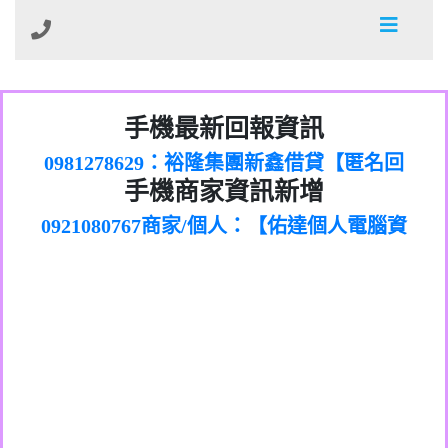
01：Greetings,Iwork【Nicholas Doby回
手機最新回報資訊
0981278629：裕隆集團新鑫借貸【匿名回
報】
886816675846：
報】
0968805568商家/個人：【心理衛生輔導中
oyewzzzmwlfgqudeixig【tgvkqwlkjv回
886816675846：gh2xv1【🗒
手機商家資訊新增
0921080767商家/個人：【佑達個人電腦資
心】
0277357216：推銷股票，疑是詐騙。【匿
Transaction.Continue >>
報】
0981406932商家/個人：【滙誠第二資產公
訊】
graph.org/BALANCE-36824-US-
0982432519：
名回報】
0906425555商家/個人：【匿名】
司】
nmetpkesjxxvxmxjmilr【htyhwnfhpy回
DOLLARS-04-24-2?
0982432519：
0973717717商家/個人：【墾丁（悍馬租
xvptnfzzxgxyhnysldom【diwzitdytt回報】
hs=82db2fc596e92a7345c946290476fb06&
0982432519：寄免費的牛樟芝??【匿名回
報】
0963419717商家/個人：【林董】
車）】
0928859786：中租借貸廣告【匿名回報】
🗒回報】
報】
0907125117商家/個人：【非凡資訊】
0963566113：
0973396397商家/個人：【吉昇防火工程】
xwuyzefpksflsdeeizxf【dkrpevvehv回報】
0963566113：宅急便物流【匿名回報】
0973396397商家/個人：【吉昇防火工程】
0981696253：借貸廣告【匿名回報】
0277151332商家/個人：【匯誠第二資產管
0910303219：拖欠工程款【匿名回報】
0982446908商家/個人：【台新銀行貸款】
理股份有限公司】
0910303219：拖欠工程款【匿名回報】