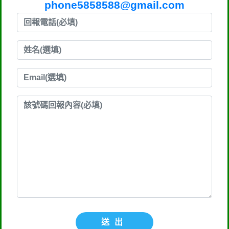
phone5858588@gmail.com
送出