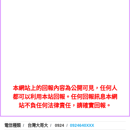
0908285050商家/個人：【應召站】
0972131993：裕隆新鑫借貸【匿名回報】
0937633597商家/個人：【無】
0972131993：裕隆新鑫借貸【匿名回報】
0979049129商家/個人：【汪仔澡堂寵物美
0982084260：汽機車貸款【匿名回報】
0976358085商家/個人：【康代書-房屋二
容工作室】
0277427050：接聽音樂.【匿名回報】
胎/土地二胎/持分貸款/房屋增貸】
0935219225商家/個人：【警察】
0910303219：拖欠工程款，大家要小心
0923325641商家/個人：【楊育彰】
01：Greetings,Iwork【Nicholas Doby回
【黃俊霖回報】
0963600462商家/個人：【花旗銀行】
0981278629：裕隆集團新鑫借貸【匿名回
報】
0921400619商家/個人：【不明】
886816675846：
報】
01：Greetings,Iwork【Nicholas Doby回
oyewzzzmwlfgqudeixig【tgvkqwlkjv回
886816675846：gh2xv1【🗒
0981278629：裕隆集團新鑫借貸【匿名回
報】
0277357216：推銷股票，疑是詐騙。【匿
Transaction.Continue >>
報】
886816675846：
報】
graph.org/BALANCE-36824-US-
0982432519：
名回報】
oyewzzzmwlfgqudeixig【tgvkqwlkjv回
886816675846：gh2xv1【🗒
nmetpkesjxxvxmxjmilr【htyhwnfhpy回
DOLLARS-04-24-2?
0982432519：
0277357216：推銷股票，疑是詐騙。【匿
Transaction.Continue >>
報】
本網站上的回報內容為公開可見，任何人
xvptnfzzxgxyhnysldom【diwzitdytt回報】
hs=82db2fc596e92a7345c946290476fb06&
0982432519：寄免費的牛樟芝??【匿名回
報】
graph.org/BALANCE-36824-US-
0982432519：
名回報】
都可以利用本站回報。任何回報訊息本網
0928859786：中租借貸廣告【匿名回報】
🗒回報】
報】
nmetpkesjxxvxmxjmilr【htyhwnfhpy回
DOLLARS-04-24-2?
0982432519：
站不負任何法律責任，請確實回報。
0963566113：
xvptnfzzxgxyhnysldom【diwzitdytt回報】
hs=82db2fc596e92a7345c946290476fb06&
0982432519：寄免費的牛樟芝??【匿名回
報】
xwuyzefpksflsdeeizxf【dkrpevvehv回報】
0963566113：宅急便物流【匿名回報】
0928859786：中租借貸廣告【匿名回報】
🗒回報】
報】
0981696253：借貸廣告【匿名回報】
0963566113：
電信種類
台灣大哥大
0924
0924640XXX
0910303219：拖欠工程款【匿名回報】