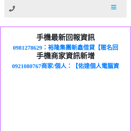
01：Greetings,Iwork【Nicholas Doby回
手機最新回報資訊
0981278629：裕隆集團新鑫借貸【匿名回
報】
886816675846：
報】
0968805568商家/個人：【心理衛生輔導中
oyewzzzmwlfgqudeixig【tgvkqwlkjv回
886816675846：gh2xv1【🗒
手機商家資訊新增
0921080767商家/個人：【佑達個人電腦資
心】
0277357216：推銷股票，疑是詐騙。【匿
Transaction.Continue >>
報】
0981406932商家/個人：【滙誠第二資產公
訊】
graph.org/BALANCE-36824-US-
0982432519：
名回報】
0906425555商家/個人：【匿名】
司】
nmetpkesjxxvxmxjmilr【htyhwnfhpy回
DOLLARS-04-24-2?
0982432519：
0973717717商家/個人：【墾丁（悍馬租
xvptnfzzxgxyhnysldom【diwzitdytt回報】
hs=82db2fc596e92a7345c946290476fb06&
0982432519：寄免費的牛樟芝??【匿名回
報】
0963419717商家/個人：【林董】
車）】
0928859786：中租借貸廣告【匿名回報】
🗒回報】
報】
0907125117商家/個人：【非凡資訊】
0963566113：
0973396397商家/個人：【吉昇防火工程】
xwuyzefpksflsdeeizxf【dkrpevvehv回報】
0963566113：宅急便物流【匿名回報】
0973396397商家/個人：【吉昇防火工程】
0981696253：借貸廣告【匿名回報】
0277151332商家/個人：【匯誠第二資產管
0910303219：拖欠工程款【匿名回報】
0982446908商家/個人：【台新銀行貸款】
理股份有限公司】
0910303219：拖欠工程款【匿名回報】