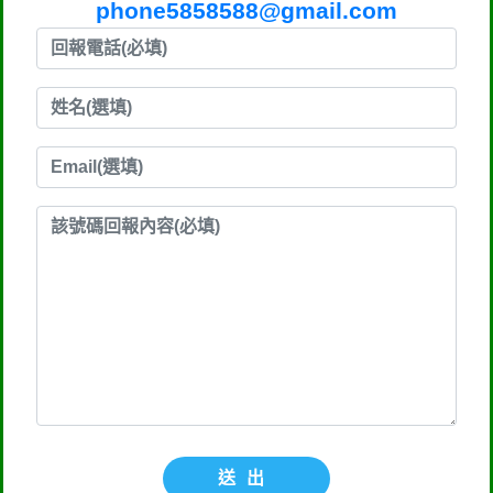
phone5858588@gmail.com
送出