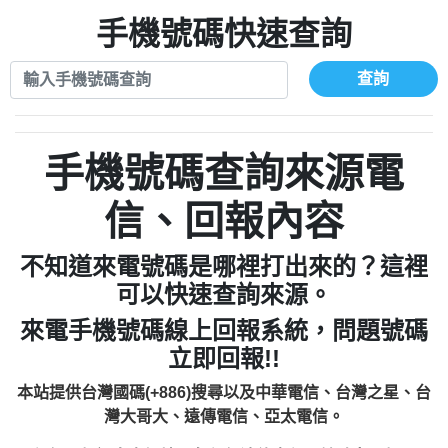
xwuyzefpksflsdeeizxf【dkrpevvehv回報】
0963566113：宅急便物流【匿名回報】
0910303219：拖欠工程款【匿名回報】
手機號碼快速查詢
0981696253：借貸廣告【匿名回報】
0972131993：裕隆新鑫借貸【匿名回報】
0910303219：拖欠工程款【匿名回報】
0972131993：裕隆新鑫借貸【匿名回報】
0910303219：拖欠工程款【匿名回報】
查詢
0982084260：汽機車貸款【匿名回報】
0972131993：裕隆新鑫借貸【匿名回報】
0277427050：接聽音樂.【匿名回報】
0972131993：裕隆新鑫借貸【匿名回報】
0910303219：拖欠工程款，大家要小心
0982084260：汽機車貸款【匿名回報】
手機號碼查詢來源電
【黃俊霖回報】
0277427050：接聽音樂.【匿名回報】
0910303219：拖欠工程款，大家要小心
信、回報內容
【黃俊霖回報】
不知道來電號碼是哪裡打出來的？這裡
可以快速查詢來源。
來電手機號碼線上回報系統，問題號碼
立即回報!!
本站提供台灣國碼(+886)搜尋以及中華電信、台灣之星、台
灣大哥大、遠傳電信、亞太電信。