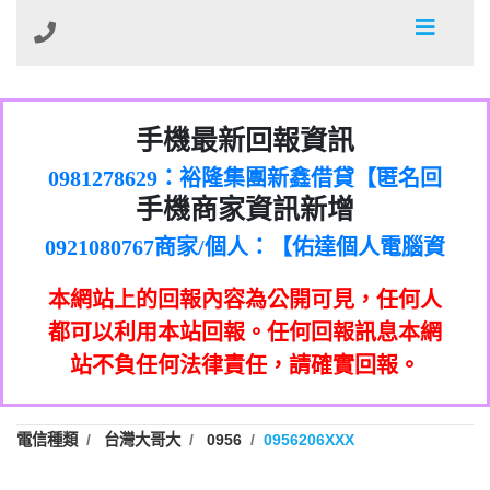
01：Greetings,Iwork【Nicholas Doby回
手機最新回報資訊
0981278629：裕隆集團新鑫借貸【匿名回
報】
886816675846：
報】
0968805568商家/個人：【心理衛生輔導中
oyewzzzmwlfgqudeixig【tgvkqwlkjv回
886816675846：gh2xv1【🗒
手機商家資訊新增
0921080767商家/個人：【佑達個人電腦資
心】
0277357216：推銷股票，疑是詐騙。【匿
Transaction.Continue >>
報】
0981406932商家/個人：【滙誠第二資產公
訊】
graph.org/BALANCE-36824-US-
0982432519：
名回報】
0906425555商家/個人：【匿名】
司】
nmetpkesjxxvxmxjmilr【htyhwnfhpy回
DOLLARS-04-24-2?
0982432519：
本網站上的回報內容為公開可見，任何人
0973717717商家/個人：【墾丁（悍馬租
xvptnfzzxgxyhnysldom【diwzitdytt回報】
hs=82db2fc596e92a7345c946290476fb06&
0982432519：寄免費的牛樟芝??【匿名回
報】
0963419717商家/個人：【林董】
車）】
都可以利用本站回報。任何回報訊息本網
0928859786：中租借貸廣告【匿名回報】
🗒回報】
報】
0907125117商家/個人：【非凡資訊】
站不負任何法律責任，請確實回報。
0963566113：
0973396397商家/個人：【吉昇防火工程】
xwuyzefpksflsdeeizxf【dkrpevvehv回報】
0963566113：宅急便物流【匿名回報】
0973396397商家/個人：【吉昇防火工程】
0981696253：借貸廣告【匿名回報】
0277151332商家/個人：【匯誠第二資產管
電信種類
台灣大哥大
0956
0956206XXX
0910303219：拖欠工程款【匿名回報】
0982446908商家/個人：【台新銀行貸款】
理股份有限公司】
0910303219：拖欠工程款【匿名回報】