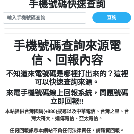
xwuyzefpksflsdeeizxf【dkrpevvehv回報】
0963566113：宅急便物流【匿名回報】
手機號碼快速查詢
0910303219：拖欠工程款【匿名回報】
0981696253：借貸廣告【匿名回報】
0972131993：裕隆新鑫借貸【匿名回報】
0910303219：拖欠工程款【匿名回報】
查詢
0972131993：裕隆新鑫借貸【匿名回報】
0910303219：拖欠工程款【匿名回報】
0982084260：汽機車貸款【匿名回報】
0972131993：裕隆新鑫借貸【匿名回報】
0277427050：接聽音樂.【匿名回報】
0972131993：裕隆新鑫借貸【匿名回報】
手機號碼查詢來源電
0910303219：拖欠工程款，大家要小心
0982084260：汽機車貸款【匿名回報】
【黃俊霖回報】
0277427050：接聽音樂.【匿名回報】
信、回報內容
0910303219：拖欠工程款，大家要小心
【黃俊霖回報】
不知道來電號碼是哪裡打出來的？這裡
可以快速查詢來源。
來電手機號碼線上回報系統，問題號碼
立即回報!!
本站提供台灣國碼(+886)搜尋以及中華電信、台灣之星、台
灣大哥大、遠傳電信、亞太電信。
任何回報訊息本網站不負任何法律責任，請確實回報。