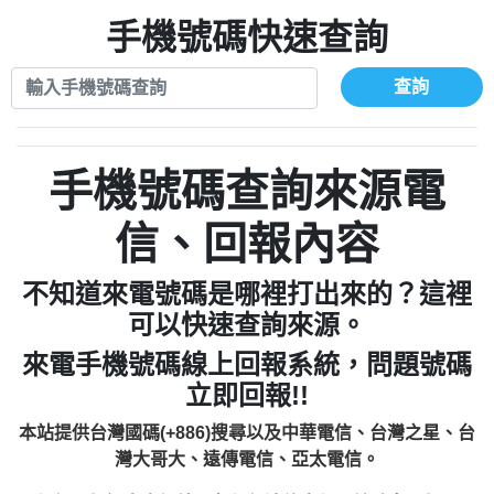
xwuyzefpksflsdeeizxf【dkrpevvehv回報】
0963566113：宅急便物流【匿名回報】
0910303219：拖欠工程款【匿名回報】
手機號碼快速查詢
0981696253：借貸廣告【匿名回報】
0972131993：裕隆新鑫借貸【匿名回報】
0910303219：拖欠工程款【匿名回報】
0972131993：裕隆新鑫借貸【匿名回報】
0910303219：拖欠工程款【匿名回報】
查詢
0982084260：汽機車貸款【匿名回報】
0972131993：裕隆新鑫借貸【匿名回報】
0277427050：接聽音樂.【匿名回報】
0972131993：裕隆新鑫借貸【匿名回報】
0910303219：拖欠工程款，大家要小心
0982084260：汽機車貸款【匿名回報】
手機號碼查詢來源電
【黃俊霖回報】
0277427050：接聽音樂.【匿名回報】
0910303219：拖欠工程款，大家要小心
信、回報內容
【黃俊霖回報】
不知道來電號碼是哪裡打出來的？這裡
可以快速查詢來源。
來電手機號碼線上回報系統，問題號碼
立即回報!!
本站提供台灣國碼(+886)搜尋以及中華電信、台灣之星、台
灣大哥大、遠傳電信、亞太電信。