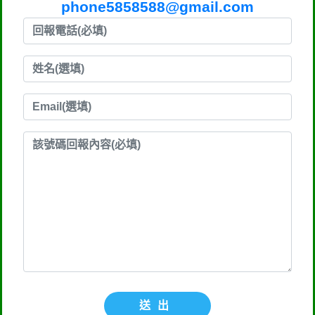
phone5858588@gmail.com
送出