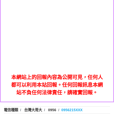
0908285050商家/個人：【應召站】
0972131993：裕隆新鑫借貸【匿名回報】
0937633597商家/個人：【無】
0972131993：裕隆新鑫借貸【匿名回報】
0979049129商家/個人：【汪仔澡堂寵物美
0982084260：汽機車貸款【匿名回報】
0976358085商家/個人：【康代書-房屋二
容工作室】
0277427050：接聽音樂.【匿名回報】
胎/土地二胎/持分貸款/房屋增貸】
0935219225商家/個人：【警察】
0910303219：拖欠工程款，大家要小心
0923325641商家/個人：【楊育彰】
01：Greetings,Iwork【Nicholas Doby回
【黃俊霖回報】
0963600462商家/個人：【花旗銀行】
0981278629：裕隆集團新鑫借貸【匿名回
報】
0921400619商家/個人：【不明】
886816675846：
報】
01：Greetings,Iwork【Nicholas Doby回
oyewzzzmwlfgqudeixig【tgvkqwlkjv回
886816675846：gh2xv1【🗒
0981278629：裕隆集團新鑫借貸【匿名回
報】
0277357216：推銷股票，疑是詐騙。【匿
Transaction.Continue >>
報】
886816675846：
報】
graph.org/BALANCE-36824-US-
0982432519：
名回報】
oyewzzzmwlfgqudeixig【tgvkqwlkjv回
886816675846：gh2xv1【🗒
nmetpkesjxxvxmxjmilr【htyhwnfhpy回
DOLLARS-04-24-2?
0982432519：
0277357216：推銷股票，疑是詐騙。【匿
Transaction.Continue >>
報】
本網站上的回報內容為公開可見，任何人
xvptnfzzxgxyhnysldom【diwzitdytt回報】
hs=82db2fc596e92a7345c946290476fb06&
0982432519：寄免費的牛樟芝??【匿名回
報】
graph.org/BALANCE-36824-US-
0982432519：
名回報】
都可以利用本站回報。任何回報訊息本網
0928859786：中租借貸廣告【匿名回報】
🗒回報】
報】
nmetpkesjxxvxmxjmilr【htyhwnfhpy回
DOLLARS-04-24-2?
0982432519：
站不負任何法律責任，請確實回報。
0963566113：
xvptnfzzxgxyhnysldom【diwzitdytt回報】
hs=82db2fc596e92a7345c946290476fb06&
0982432519：寄免費的牛樟芝??【匿名回
報】
xwuyzefpksflsdeeizxf【dkrpevvehv回報】
0963566113：宅急便物流【匿名回報】
0928859786：中租借貸廣告【匿名回報】
🗒回報】
報】
0981696253：借貸廣告【匿名回報】
0963566113：
電信種類
台灣大哥大
0956
0956215XXX
0910303219：拖欠工程款【匿名回報】