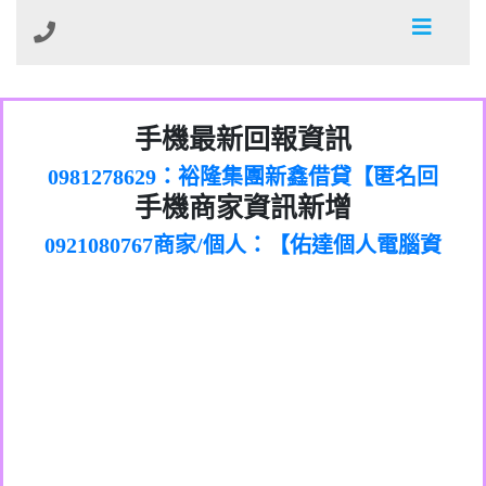
01：Greetings,Iwork【Nicholas Doby回
手機最新回報資訊
0981278629：裕隆集團新鑫借貸【匿名回
報】
886816675846：
報】
0968805568商家/個人：【心理衛生輔導中
oyewzzzmwlfgqudeixig【tgvkqwlkjv回
886816675846：gh2xv1【🗒
手機商家資訊新增
0921080767商家/個人：【佑達個人電腦資
心】
0277357216：推銷股票，疑是詐騙。【匿
Transaction.Continue >>
報】
0981406932商家/個人：【滙誠第二資產公
訊】
graph.org/BALANCE-36824-US-
0982432519：
名回報】
0906425555商家/個人：【匿名】
司】
nmetpkesjxxvxmxjmilr【htyhwnfhpy回
DOLLARS-04-24-2?
0982432519：
0973717717商家/個人：【墾丁（悍馬租
xvptnfzzxgxyhnysldom【diwzitdytt回報】
hs=82db2fc596e92a7345c946290476fb06&
0982432519：寄免費的牛樟芝??【匿名回
報】
0963419717商家/個人：【林董】
車）】
0928859786：中租借貸廣告【匿名回報】
🗒回報】
報】
0907125117商家/個人：【非凡資訊】
0963566113：
0973396397商家/個人：【吉昇防火工程】
xwuyzefpksflsdeeizxf【dkrpevvehv回報】
0963566113：宅急便物流【匿名回報】
0973396397商家/個人：【吉昇防火工程】
0981696253：借貸廣告【匿名回報】
0277151332商家/個人：【匯誠第二資產管
0910303219：拖欠工程款【匿名回報】
0982446908商家/個人：【台新銀行貸款】
理股份有限公司】
0910303219：拖欠工程款【匿名回報】