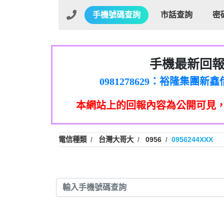
手機號碼查詢
市話查詢
密
手機最新回
01：Greetings,Iwork【Ni
0981278629：裕隆集團
886816675846：oyewzzzmwlfgqud
本網站上的回報內容為公開可見
886816675846：gh2xv1【🗒 Tran
graph.org/BALANCE-36824-US
0277357216：推銷股票，
0982432519：nmetpkesjxxvxmx
hs=82db2fc596e92a7345c946
電信種類
台灣大哥大
0956
0956244XXX
0982432519：xvptnfzzxgxyhnys
0982432519：寄免費的牛
0928859786：中租借
0963566113：xwuyzefpksflsdee
0963566113：宅急便
0981696253：借貸
0910303219：拖欠工