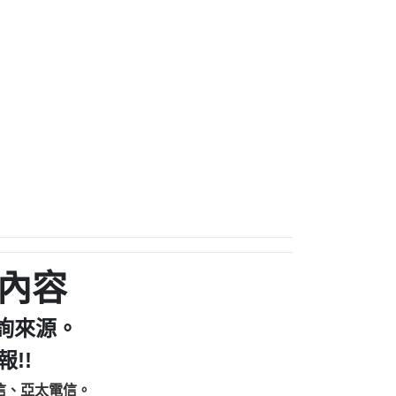
家/個人：【汪仔澡堂寵物美容工作室】
個人：【康代書-房屋二胎/土地二胎/持分
9225商家/個人：【警察】
款/房屋增貸】
641商家/個人：【楊育彰】
462商家/個人：【花旗銀行】
0619商家/個人：【不明】
Iwork【Nicholas Doby回報】
9：裕隆集團新鑫借貸【匿名回報】
zzmwlfgqudeixig【tgvkqwlkjv回報】
1【🗒 Transaction.Continue >>
E-36824-US-DOLLARS-04-24-2?
：推銷股票，疑是詐騙。【匿名回報】
sjxxvxmxjmilr【htyhwnfhpy回報】
a7345c946290476fb06& 🗒回報】
內容
zzxgxyhnysldom【diwzitdytt回報】
9：寄免費的牛樟芝??【匿名回報】
86：中租借貸廣告【匿名回報】
詢來源。
fpksflsdeeizxf【dkrpevvehv回報】
!!
113：宅急便物流【匿名回報】
253：借貸廣告【匿名回報】
信、亞太電信。