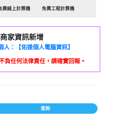
免費線上計算機
免費工程計算機
商家資訊新增
8商家/個人：【心理衛生輔導中心】
7商家/個人：【佑達個人電腦資訊】
2商家/個人：【滙誠第二資產公司】
不負任何法律責任，請確實回報。
5555商家/個人：【匿名】
7商家/個人：【墾丁（悍馬租車）】
9717商家/個人：【林董】
117商家/個人：【非凡資訊】
97商家/個人：【吉昇防火工程】
97商家/個人：【吉昇防火工程】
家/個人：【匯誠第二資產管理股份有限公
查詢
08商家/個人：【台新銀行貸款】
司】
050商家/個人：【應召站】
33597商家/個人：【無】