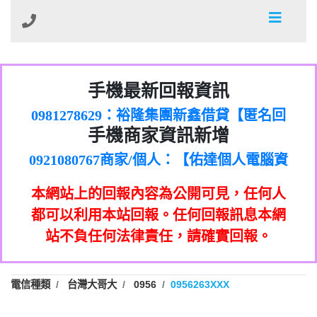
01：Greetings,Iwork【Nicholas Doby回
手機最新回報資訊
0981278629：裕隆集團新鑫借貸【匿名回
報】
886816675846：
報】
0968805568商家/個人：【心理衛生輔導中
oyewzzzmwlfgqudeixig【tgvkqwlkjv回
886816675846：gh2xv1【🗒
手機商家資訊新增
0921080767商家/個人：【佑達個人電腦資
心】
0277357216：推銷股票，疑是詐騙。【匿
Transaction.Continue >>
報】
0981406932商家/個人：【滙誠第二資產公
訊】
graph.org/BALANCE-36824-US-
0982432519：
名回報】
0906425555商家/個人：【匿名】
司】
nmetpkesjxxvxmxjmilr【htyhwnfhpy回
DOLLARS-04-24-2?
0982432519：
本網站上的回報內容為公開可見，任何人
0973717717商家/個人：【墾丁（悍馬租
xvptnfzzxgxyhnysldom【diwzitdytt回報】
hs=82db2fc596e92a7345c946290476fb06&
0982432519：寄免費的牛樟芝??【匿名回
報】
0963419717商家/個人：【林董】
車）】
都可以利用本站回報。任何回報訊息本網
0928859786：中租借貸廣告【匿名回報】
🗒回報】
報】
0907125117商家/個人：【非凡資訊】
站不負任何法律責任，請確實回報。
0963566113：
0973396397商家/個人：【吉昇防火工程】
xwuyzefpksflsdeeizxf【dkrpevvehv回報】
0963566113：宅急便物流【匿名回報】
0973396397商家/個人：【吉昇防火工程】
0981696253：借貸廣告【匿名回報】
0277151332商家/個人：【匯誠第二資產管
電信種類
台灣大哥大
0956
0956263XXX
0910303219：拖欠工程款【匿名回報】
0982446908商家/個人：【台新銀行貸款】
理股份有限公司】
0910303219：拖欠工程款【匿名回報】