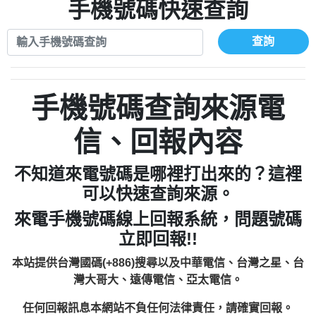
xwuyzefpksflsdeeizxf【dkrpevvehv回報】
0963566113：宅急便物流【匿名回報】
手機號碼快速查詢
0910303219：拖欠工程款【匿名回報】
0981696253：借貸廣告【匿名回報】
0972131993：裕隆新鑫借貸【匿名回報】
0910303219：拖欠工程款【匿名回報】
查詢
0972131993：裕隆新鑫借貸【匿名回報】
0910303219：拖欠工程款【匿名回報】
0982084260：汽機車貸款【匿名回報】
0972131993：裕隆新鑫借貸【匿名回報】
0277427050：接聽音樂.【匿名回報】
0972131993：裕隆新鑫借貸【匿名回報】
手機號碼查詢來源電
0910303219：拖欠工程款，大家要小心
0982084260：汽機車貸款【匿名回報】
【黃俊霖回報】
0277427050：接聽音樂.【匿名回報】
信、回報內容
0910303219：拖欠工程款，大家要小心
【黃俊霖回報】
不知道來電號碼是哪裡打出來的？這裡
可以快速查詢來源。
來電手機號碼線上回報系統，問題號碼
立即回報!!
本站提供台灣國碼(+886)搜尋以及中華電信、台灣之星、台
灣大哥大、遠傳電信、亞太電信。
任何回報訊息本網站不負任何法律責任，請確實回報。