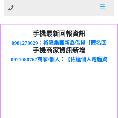
01：Greetings,Iwork【Nicholas Doby回
手機最新回報資訊
0981278629：裕隆集團新鑫借貸【匿名回
報】
886816675846：
報】
0968805568商家/個人：【心理衛生輔導中
oyewzzzmwlfgqudeixig【tgvkqwlkjv回
886816675846：gh2xv1【🗒
手機商家資訊新增
0921080767商家/個人：【佑達個人電腦資
心】
0277357216：推銷股票，疑是詐騙。【匿
Transaction.Continue >>
報】
0981406932商家/個人：【滙誠第二資產公
訊】
graph.org/BALANCE-36824-US-
0982432519：
名回報】
0906425555商家/個人：【匿名】
司】
nmetpkesjxxvxmxjmilr【htyhwnfhpy回
DOLLARS-04-24-2?
0982432519：
0973717717商家/個人：【墾丁（悍馬租
xvptnfzzxgxyhnysldom【diwzitdytt回報】
hs=82db2fc596e92a7345c946290476fb06&
0982432519：寄免費的牛樟芝??【匿名回
報】
0963419717商家/個人：【林董】
車）】
0928859786：中租借貸廣告【匿名回報】
🗒回報】
報】
0907125117商家/個人：【非凡資訊】
0963566113：
0973396397商家/個人：【吉昇防火工程】
xwuyzefpksflsdeeizxf【dkrpevvehv回報】
0963566113：宅急便物流【匿名回報】
0973396397商家/個人：【吉昇防火工程】
0981696253：借貸廣告【匿名回報】
0277151332商家/個人：【匯誠第二資產管
0910303219：拖欠工程款【匿名回報】
0982446908商家/個人：【台新銀行貸款】
理股份有限公司】
0910303219：拖欠工程款【匿名回報】