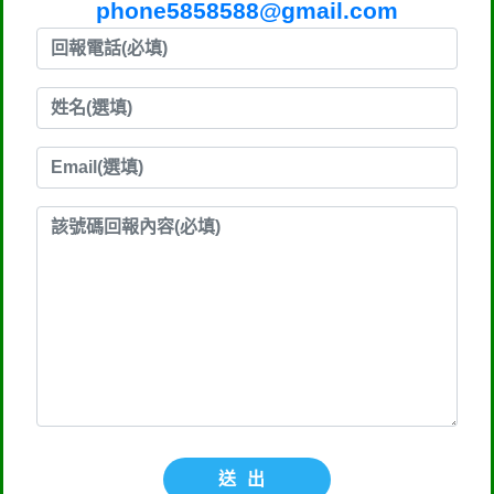
phone5858588@gmail.com
送出