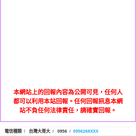
0908285050商家/個人：【應召站】
0972131993：裕隆新鑫借貸【匿名回報】
0937633597商家/個人：【無】
0972131993：裕隆新鑫借貸【匿名回報】
0979049129商家/個人：【汪仔澡堂寵物美
0982084260：汽機車貸款【匿名回報】
0976358085商家/個人：【康代書-房屋二
容工作室】
0277427050：接聽音樂.【匿名回報】
胎/土地二胎/持分貸款/房屋增貸】
0935219225商家/個人：【警察】
0910303219：拖欠工程款，大家要小心
0923325641商家/個人：【楊育彰】
01：Greetings,Iwork【Nicholas Doby回
【黃俊霖回報】
0963600462商家/個人：【花旗銀行】
0981278629：裕隆集團新鑫借貸【匿名回
報】
0921400619商家/個人：【不明】
886816675846：
報】
01：Greetings,Iwork【Nicholas Doby回
oyewzzzmwlfgqudeixig【tgvkqwlkjv回
886816675846：gh2xv1【🗒
0981278629：裕隆集團新鑫借貸【匿名回
報】
0277357216：推銷股票，疑是詐騙。【匿
Transaction.Continue >>
報】
886816675846：
報】
graph.org/BALANCE-36824-US-
0982432519：
名回報】
oyewzzzmwlfgqudeixig【tgvkqwlkjv回
886816675846：gh2xv1【🗒
nmetpkesjxxvxmxjmilr【htyhwnfhpy回
DOLLARS-04-24-2?
0982432519：
0277357216：推銷股票，疑是詐騙。【匿
Transaction.Continue >>
報】
本網站上的回報內容為公開可見，任何人
xvptnfzzxgxyhnysldom【diwzitdytt回報】
hs=82db2fc596e92a7345c946290476fb06&
0982432519：寄免費的牛樟芝??【匿名回
報】
graph.org/BALANCE-36824-US-
0982432519：
名回報】
都可以利用本站回報。任何回報訊息本網
0928859786：中租借貸廣告【匿名回報】
🗒回報】
報】
nmetpkesjxxvxmxjmilr【htyhwnfhpy回
DOLLARS-04-24-2?
0982432519：
站不負任何法律責任，請確實回報。
0963566113：
xvptnfzzxgxyhnysldom【diwzitdytt回報】
hs=82db2fc596e92a7345c946290476fb06&
0982432519：寄免費的牛樟芝??【匿名回
報】
xwuyzefpksflsdeeizxf【dkrpevvehv回報】
0963566113：宅急便物流【匿名回報】
0928859786：中租借貸廣告【匿名回報】
🗒回報】
報】
0981696253：借貸廣告【匿名回報】
0963566113：
電信種類
台灣大哥大
0956
0956268XXX
0910303219：拖欠工程款【匿名回報】