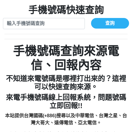
xwuyzefpksflsdeeizxf【dkrpevvehv回報】
0963566113：宅急便物流【匿名回報】
0910303219：拖欠工程款【匿名回報】
手機號碼快速查詢
0981696253：借貸廣告【匿名回報】
0972131993：裕隆新鑫借貸【匿名回報】
0910303219：拖欠工程款【匿名回報】
0972131993：裕隆新鑫借貸【匿名回報】
0910303219：拖欠工程款【匿名回報】
查詢
0982084260：汽機車貸款【匿名回報】
0972131993：裕隆新鑫借貸【匿名回報】
0277427050：接聽音樂.【匿名回報】
0972131993：裕隆新鑫借貸【匿名回報】
0910303219：拖欠工程款，大家要小心
0982084260：汽機車貸款【匿名回報】
手機號碼查詢來源電
【黃俊霖回報】
0277427050：接聽音樂.【匿名回報】
0910303219：拖欠工程款，大家要小心
信、回報內容
【黃俊霖回報】
不知道來電號碼是哪裡打出來的？這裡
可以快速查詢來源。
來電手機號碼線上回報系統，問題號碼
立即回報!!
本站提供台灣國碼(+886)搜尋以及中華電信、台灣之星、台
灣大哥大、遠傳電信、亞太電信。