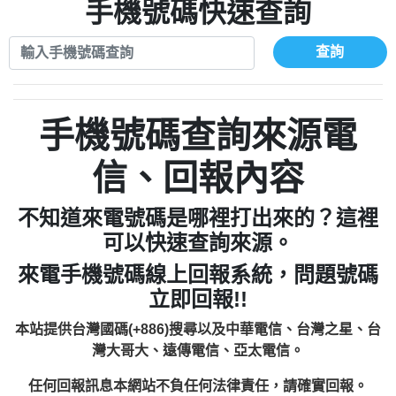
xwuyzefpksflsdeeizxf【dkrpevvehv回報】
0963566113：宅急便物流【匿名回報】
手機號碼快速查詢
0910303219：拖欠工程款【匿名回報】
0981696253：借貸廣告【匿名回報】
0972131993：裕隆新鑫借貸【匿名回報】
0910303219：拖欠工程款【匿名回報】
查詢
0972131993：裕隆新鑫借貸【匿名回報】
0910303219：拖欠工程款【匿名回報】
0982084260：汽機車貸款【匿名回報】
0972131993：裕隆新鑫借貸【匿名回報】
0277427050：接聽音樂.【匿名回報】
0972131993：裕隆新鑫借貸【匿名回報】
手機號碼查詢來源電
0910303219：拖欠工程款，大家要小心
0982084260：汽機車貸款【匿名回報】
【黃俊霖回報】
0277427050：接聽音樂.【匿名回報】
信、回報內容
0910303219：拖欠工程款，大家要小心
【黃俊霖回報】
不知道來電號碼是哪裡打出來的？這裡
可以快速查詢來源。
來電手機號碼線上回報系統，問題號碼
立即回報!!
本站提供台灣國碼(+886)搜尋以及中華電信、台灣之星、台
灣大哥大、遠傳電信、亞太電信。
任何回報訊息本網站不負任何法律責任，請確實回報。