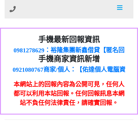
01：Greetings,Iwork【Nicholas Doby回
手機最新回報資訊
0981278629：裕隆集團新鑫借貸【匿名回
報】
886816675846：
報】
0968805568商家/個人：【心理衛生輔導中
oyewzzzmwlfgqudeixig【tgvkqwlkjv回
886816675846：gh2xv1【🗒
手機商家資訊新增
0921080767商家/個人：【佑達個人電腦資
心】
0277357216：推銷股票，疑是詐騙。【匿
Transaction.Continue >>
報】
0981406932商家/個人：【滙誠第二資產公
訊】
graph.org/BALANCE-36824-US-
0982432519：
名回報】
0906425555商家/個人：【匿名】
司】
nmetpkesjxxvxmxjmilr【htyhwnfhpy回
DOLLARS-04-24-2?
0982432519：
本網站上的回報內容為公開可見，任何人
0973717717商家/個人：【墾丁（悍馬租
xvptnfzzxgxyhnysldom【diwzitdytt回報】
hs=82db2fc596e92a7345c946290476fb06&
0982432519：寄免費的牛樟芝??【匿名回
報】
0963419717商家/個人：【林董】
車）】
都可以利用本站回報。任何回報訊息本網
0928859786：中租借貸廣告【匿名回報】
🗒回報】
報】
0907125117商家/個人：【非凡資訊】
站不負任何法律責任，請確實回報。
0963566113：
0973396397商家/個人：【吉昇防火工程】
xwuyzefpksflsdeeizxf【dkrpevvehv回報】
0963566113：宅急便物流【匿名回報】
0973396397商家/個人：【吉昇防火工程】
0981696253：借貸廣告【匿名回報】
0277151332商家/個人：【匯誠第二資產管
0910303219：拖欠工程款【匿名回報】
0982446908商家/個人：【台新銀行貸款】
理股份有限公司】
0910303219：拖欠工程款【匿名回報】