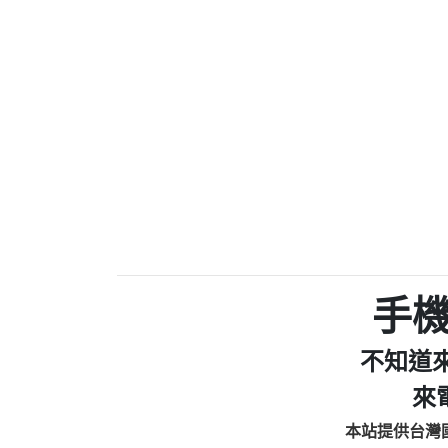
0910303219：拖欠工
0972131993：裕隆新
0972131993：裕隆新
0982084260：汽機車
0277427050：接聽音
0910303219：拖欠工程款，
01：Greetings,Iwork【Ni
0981278629：裕隆集團
886816675846：oyewzzzmwlfgqud
886816675846：gh2xv1【🗒 Tran
graph.org/BALANCE-36824-US
0277357216：推銷股票，
0982432519：nmetpkesjxxvxmx
hs=82db2fc596e92a7345c946
手
0982432519：xvptnfzzxgxyhnys
0982432519：寄免費的牛
不知道
0928859786：中租借
0963566113：xwuyzefpksflsdee
來
0963566113：宅急便
本站提供台灣
0981696253：借貸