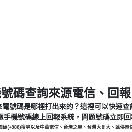
程款【匿名回報】
0979049129商
鑫借貸【匿名回報】
0976358085商家/
鑫借貸【匿名回報】
093521
貸
貸款【匿名回報】
0923325
樂.【匿名回報】
0963600
大家要小心【黃俊霖回報】
092140
cholas Doby回報】
01：Greetings,
新鑫借貸【匿名回報】
098127862
eixig【tgvkqwlkjv回報】
886816675846：oyewz
saction.Continue >>
886816675846：gh2xv
-DOLLARS-04-24-2?
疑是詐騙。【匿名回報】
graph.org/BALANC
0277357216
jmilr【htyhwnfhpy回報】
290476fb06& 🗒回報】
0982432519：nmetpke
hs=82db2fc596e92
機號碼查詢來源電信、回報
ldom【diwzitdytt回報】
0982432519：xvptnf
樟芝??【匿名回報】
098243251
來電號碼是哪裡打出來的？這裡可以快速查
貸廣告【匿名回報】
09288597
izxf【dkrpevvehv回報】
0963566113：xwuyze
電手機號碼線上回報系統，問題號碼立即回報
物流【匿名回報】
0963566
國碼(+886)搜尋以及中華電信、台灣之星、台灣大哥大、遠傳電
廣告【匿名回報】
0981696