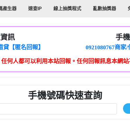
碼產生器
速查IP
線上抽獎程式
亂數抽獎器
報資訊
手機
cholas Doby回報】
096880556
新鑫借貸【匿名回報】
092108076
eixig【tgvkqwlkjv回報】
098140693
，任何人都可以利用本站回報。任何回報訊息本網站
saction.Continue >>
090642
-DOLLARS-04-24-2?
疑是詐騙。【匿名回報】
097371771
jmilr【htyhwnfhpy回報】
290476fb06& 🗒回報】
096341
ldom【diwzitdytt回報】
0907125
樟芝??【匿名回報】
09733963
手機號碼快速查詢
貸廣告【匿名回報】
09733963
izxf【dkrpevvehv回報】
0277151332商
物流【匿名回報】
09824469
廣告【匿名回報】
0908285
程款【匿名回報】
09376