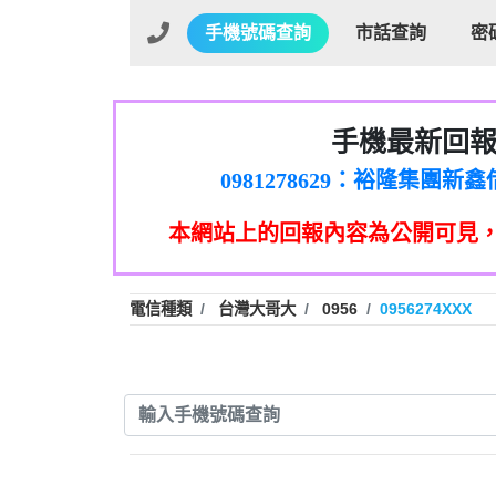
手機號碼查詢
市話查詢
密
手機最新回
01：Greetings,Iwork【Ni
0981278629：裕隆集團
886816675846：oyewzzzmwlfgqud
本網站上的回報內容為公開可見
886816675846：gh2xv1【🗒 Tran
graph.org/BALANCE-36824-US
0277357216：推銷股票，
0982432519：nmetpkesjxxvxmx
hs=82db2fc596e92a7345c946
電信種類
台灣大哥大
0956
0956274XXX
0982432519：xvptnfzzxgxyhnys
0982432519：寄免費的牛
0928859786：中租借
0963566113：xwuyzefpksflsdee
0963566113：宅急便
0981696253：借貸
0910303219：拖欠工