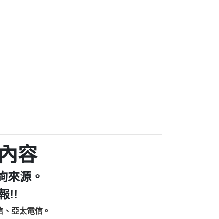
家/個人：【汪仔澡堂寵物美容工作室】
個人：【康代書-房屋二胎/土地二胎/持分
9225商家/個人：【警察】
款/房屋增貸】
641商家/個人：【楊育彰】
462商家/個人：【花旗銀行】
0619商家/個人：【不明】
Iwork【Nicholas Doby回報】
9：裕隆集團新鑫借貸【匿名回報】
zzmwlfgqudeixig【tgvkqwlkjv回報】
1【🗒 Transaction.Continue >>
E-36824-US-DOLLARS-04-24-2?
：推銷股票，疑是詐騙。【匿名回報】
sjxxvxmxjmilr【htyhwnfhpy回報】
a7345c946290476fb06& 🗒回報】
內容
zzxgxyhnysldom【diwzitdytt回報】
9：寄免費的牛樟芝??【匿名回報】
詢來源。
86：中租借貸廣告【匿名回報】
fpksflsdeeizxf【dkrpevvehv回報】
!!
113：宅急便物流【匿名回報】
信、亞太電信。
253：借貸廣告【匿名回報】