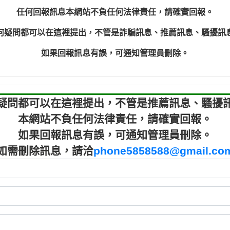
程款【匿名回報】
0910303
任何回報訊息本網站不負任何法律責任，請確實回報。
程款【匿名回報】
0910303
何疑問都可以在這裡提出，不管是詐騙訊息、推薦訊息、騷擾訊
鑫借貸【匿名回報】
09721319
鑫借貸【匿名回報】
09721319
如果回報訊息有誤，可通知管理員刪除。
貸款【匿名回報】
0982084
樂.【匿名回報】
0277427
大家要小心【黃俊霖回報】
0910303219：
疑問都可以在這裡提出，不管是推薦訊息、騷擾
本網站不負任何法律責任，請確實回報。
如果回報訊息有誤，可通知管理員刪除。
如需刪除訊息，請洽
phone5858588@gmail.co