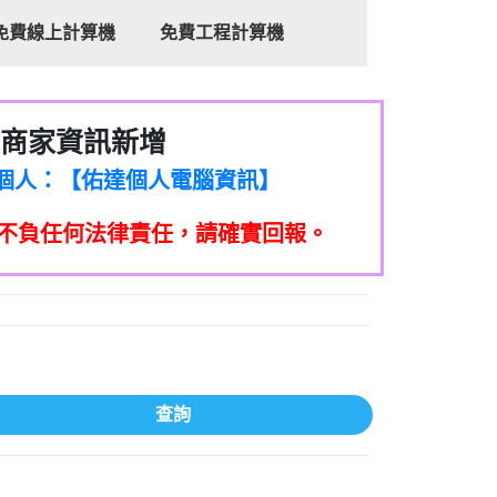
免費線上計算機
免費工程計算機
商家資訊新增
8商家/個人：【心理衛生輔導中心】
7商家/個人：【佑達個人電腦資訊】
2商家/個人：【滙誠第二資產公司】
不負任何法律責任，請確實回報。
5555商家/個人：【匿名】
7商家/個人：【墾丁（悍馬租車）】
9717商家/個人：【林董】
117商家/個人：【非凡資訊】
97商家/個人：【吉昇防火工程】
97商家/個人：【吉昇防火工程】
家/個人：【匯誠第二資產管理股份有限公
查詢
08商家/個人：【台新銀行貸款】
司】
050商家/個人：【應召站】
33597商家/個人：【無】