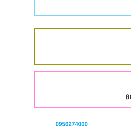
8
0956274000