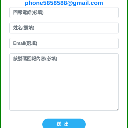
phone5858588@gmail.com
送出