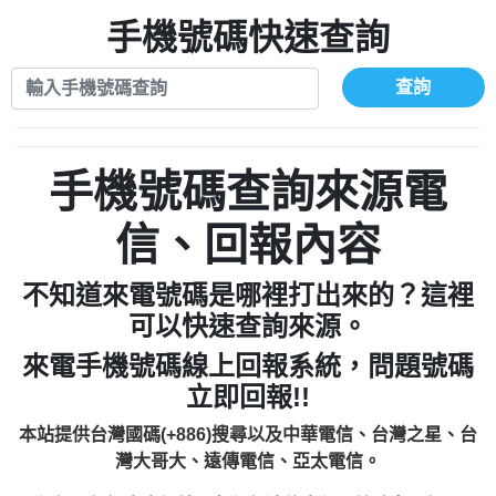
xwuyzefpksflsdeeizxf【dkrpevvehv回報】
0963566113：宅急便物流【匿名回報】
0910303219：拖欠工程款【匿名回報】
手機號碼快速查詢
0981696253：借貸廣告【匿名回報】
0972131993：裕隆新鑫借貸【匿名回報】
0910303219：拖欠工程款【匿名回報】
0972131993：裕隆新鑫借貸【匿名回報】
0910303219：拖欠工程款【匿名回報】
查詢
0982084260：汽機車貸款【匿名回報】
0972131993：裕隆新鑫借貸【匿名回報】
0277427050：接聽音樂.【匿名回報】
0972131993：裕隆新鑫借貸【匿名回報】
0910303219：拖欠工程款，大家要小心
0982084260：汽機車貸款【匿名回報】
手機號碼查詢來源電
【黃俊霖回報】
0277427050：接聽音樂.【匿名回報】
0910303219：拖欠工程款，大家要小心
信、回報內容
【黃俊霖回報】
不知道來電號碼是哪裡打出來的？這裡
可以快速查詢來源。
來電手機號碼線上回報系統，問題號碼
立即回報!!
本站提供台灣國碼(+886)搜尋以及中華電信、台灣之星、台
灣大哥大、遠傳電信、亞太電信。