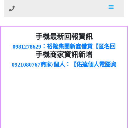
01：Greetings,Iwork【Nicholas Doby回
手機最新回報資訊
0981278629：裕隆集團新鑫借貸【匿名回
報】
886816675846：
報】
0968805568商家/個人：【心理衛生輔導中
oyewzzzmwlfgqudeixig【tgvkqwlkjv回
886816675846：gh2xv1【🗒
手機商家資訊新增
0921080767商家/個人：【佑達個人電腦資
心】
0277357216：推銷股票，疑是詐騙。【匿
Transaction.Continue >>
報】
0981406932商家/個人：【滙誠第二資產公
訊】
graph.org/BALANCE-36824-US-
0982432519：
名回報】
0906425555商家/個人：【匿名】
司】
nmetpkesjxxvxmxjmilr【htyhwnfhpy回
DOLLARS-04-24-2?
0982432519：
0973717717商家/個人：【墾丁（悍馬租
xvptnfzzxgxyhnysldom【diwzitdytt回報】
hs=82db2fc596e92a7345c946290476fb06&
0982432519：寄免費的牛樟芝??【匿名回
報】
0963419717商家/個人：【林董】
車）】
0928859786：中租借貸廣告【匿名回報】
🗒回報】
報】
0907125117商家/個人：【非凡資訊】
0963566113：
0973396397商家/個人：【吉昇防火工程】
xwuyzefpksflsdeeizxf【dkrpevvehv回報】
0963566113：宅急便物流【匿名回報】
0973396397商家/個人：【吉昇防火工程】
0981696253：借貸廣告【匿名回報】
0277151332商家/個人：【匯誠第二資產管
0910303219：拖欠工程款【匿名回報】
0982446908商家/個人：【台新銀行貸款】
理股份有限公司】
0910303219：拖欠工程款【匿名回報】