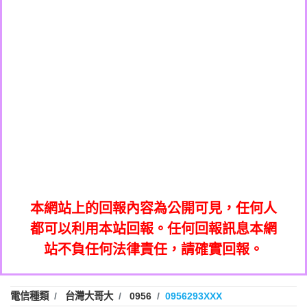
0908285050商家/個人：【應召站】
0972131993：裕隆新鑫借貸【匿名回報】
0937633597商家/個人：【無】
0972131993：裕隆新鑫借貸【匿名回報】
0979049129商家/個人：【汪仔澡堂寵物美
0982084260：汽機車貸款【匿名回報】
0976358085商家/個人：【康代書-房屋二
容工作室】
0277427050：接聽音樂.【匿名回報】
胎/土地二胎/持分貸款/房屋增貸】
0935219225商家/個人：【警察】
0910303219：拖欠工程款，大家要小心
0923325641商家/個人：【楊育彰】
01：Greetings,Iwork【Nicholas Doby回
【黃俊霖回報】
0963600462商家/個人：【花旗銀行】
0981278629：裕隆集團新鑫借貸【匿名回
報】
0921400619商家/個人：【不明】
886816675846：
報】
01：Greetings,Iwork【Nicholas Doby回
oyewzzzmwlfgqudeixig【tgvkqwlkjv回
886816675846：gh2xv1【🗒
0981278629：裕隆集團新鑫借貸【匿名回
報】
0277357216：推銷股票，疑是詐騙。【匿
Transaction.Continue >>
報】
886816675846：
報】
graph.org/BALANCE-36824-US-
0982432519：
名回報】
oyewzzzmwlfgqudeixig【tgvkqwlkjv回
886816675846：gh2xv1【🗒
nmetpkesjxxvxmxjmilr【htyhwnfhpy回
DOLLARS-04-24-2?
0982432519：
0277357216：推銷股票，疑是詐騙。【匿
Transaction.Continue >>
報】
本網站上的回報內容為公開可見，任何人
xvptnfzzxgxyhnysldom【diwzitdytt回報】
hs=82db2fc596e92a7345c946290476fb06&
0982432519：寄免費的牛樟芝??【匿名回
報】
graph.org/BALANCE-36824-US-
0982432519：
名回報】
都可以利用本站回報。任何回報訊息本網
0928859786：中租借貸廣告【匿名回報】
🗒回報】
報】
nmetpkesjxxvxmxjmilr【htyhwnfhpy回
DOLLARS-04-24-2?
0982432519：
站不負任何法律責任，請確實回報。
0963566113：
xvptnfzzxgxyhnysldom【diwzitdytt回報】
hs=82db2fc596e92a7345c946290476fb06&
0982432519：寄免費的牛樟芝??【匿名回
報】
xwuyzefpksflsdeeizxf【dkrpevvehv回報】
0963566113：宅急便物流【匿名回報】
0928859786：中租借貸廣告【匿名回報】
🗒回報】
報】
0981696253：借貸廣告【匿名回報】
0963566113：
電信種類
台灣大哥大
0956
0956293XXX
0910303219：拖欠工程款【匿名回報】