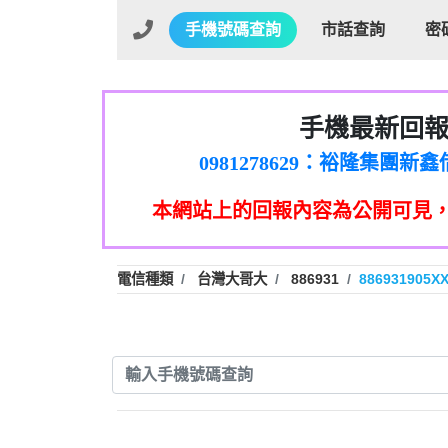
手機號碼查詢
市話查詢
密
手機最新回
01：Greetings,Iwork【Ni
0981278629：裕隆集團
886816675846：oyewzzzmwlfgqud
本網站上的回報內容為公開可見
886816675846：gh2xv1【🗒 Tran
graph.org/BALANCE-36824-US
0277357216：推銷股票，
0982432519：nmetpkesjxxvxmx
hs=82db2fc596e92a7345c946
電信種類
台灣大哥大
886931
886931905X
0982432519：xvptnfzzxgxyhnys
0982432519：寄免費的牛
0928859786：中租借
0963566113：xwuyzefpksflsdee
0963566113：宅急便
0981696253：借貸
0910303219：拖欠工