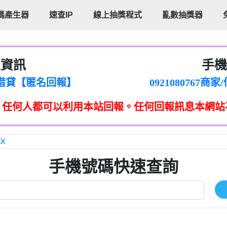
碼產生器
速查IP
線上抽獎程式
亂數抽獎器
報資訊
手機
cholas Doby回報】
096880556
新鑫借貸【匿名回報】
092108076
eixig【tgvkqwlkjv回報】
098140693
，任何人都可以利用本站回報。任何回報訊息本網站
saction.Continue >>
090642
-DOLLARS-04-24-2?
疑是詐騙。【匿名回報】
097371771
jmilr【htyhwnfhpy回報】
290476fb06& 🗒回報】
096341
XX
ldom【diwzitdytt回報】
0907125
樟芝??【匿名回報】
09733963
手機號碼快速查詢
貸廣告【匿名回報】
09733963
izxf【dkrpevvehv回報】
0277151332商
物流【匿名回報】
09824469
廣告【匿名回報】
0908285
程款【匿名回報】
09376