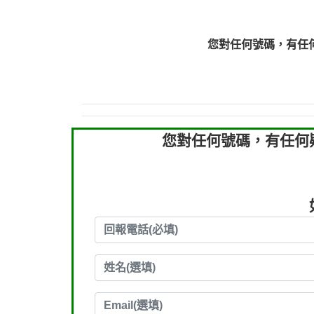
0910303219：拖欠工
0910303219：拖欠工
您對任何號碼，有任
0972131993：裕隆新
0972131993：裕隆新
0982084260：汽機車
0277427050：接聽音
0910303219：拖欠工程款，
您對任何號碼，有任何