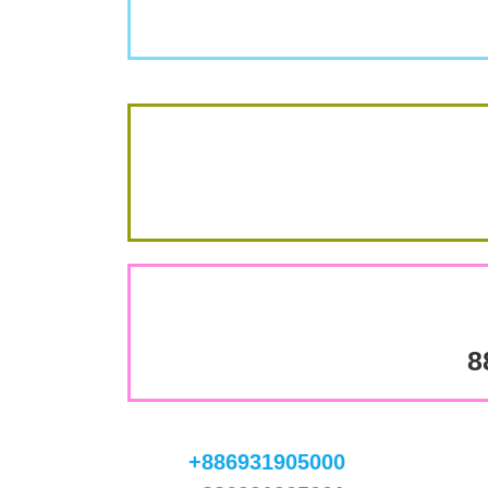
8
+886931905000