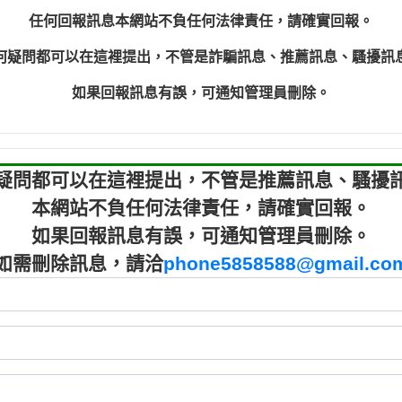
程款【匿名回報】
0910303
任何回報訊息本網站不負任何法律責任，請確實回報。
程款【匿名回報】
0910303
何疑問都可以在這裡提出，不管是詐騙訊息、推薦訊息、騷擾訊
鑫借貸【匿名回報】
09721319
鑫借貸【匿名回報】
09721319
如果回報訊息有誤，可通知管理員刪除。
貸款【匿名回報】
0982084
樂.【匿名回報】
0277427
大家要小心【黃俊霖回報】
0910303219：
疑問都可以在這裡提出，不管是推薦訊息、騷擾
本網站不負任何法律責任，請確實回報。
如果回報訊息有誤，可通知管理員刪除。
如需刪除訊息，請洽
phone5858588@gmail.co