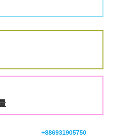
數量
+886931905750