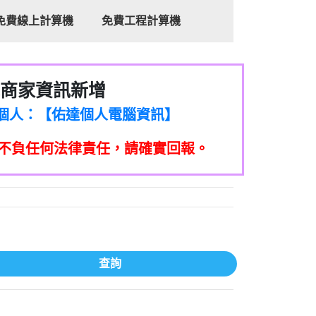
免費線上計算機
免費工程計算機
商家資訊新增
8商家/個人：【心理衛生輔導中心】
7商家/個人：【佑達個人電腦資訊】
2商家/個人：【滙誠第二資產公司】
不負任何法律責任，請確實回報。
5555商家/個人：【匿名】
7商家/個人：【墾丁（悍馬租車）】
9717商家/個人：【林董】
117商家/個人：【非凡資訊】
97商家/個人：【吉昇防火工程】
97商家/個人：【吉昇防火工程】
家/個人：【匯誠第二資產管理股份有限公
查詢
08商家/個人：【台新銀行貸款】
司】
050商家/個人：【應召站】
33597商家/個人：【無】