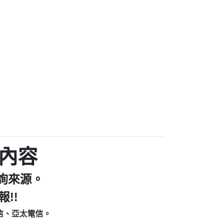
家/個人：【汪仔澡堂寵物美容工作室】
個人：【康代書-房屋二胎/土地二胎/持分
9225商家/個人：【警察】
款/房屋增貸】
641商家/個人：【楊育彰】
462商家/個人：【花旗銀行】
0619商家/個人：【不明】
Iwork【Nicholas Doby回報】
9：裕隆集團新鑫借貸【匿名回報】
zzmwlfgqudeixig【tgvkqwlkjv回報】
1【🗒 Transaction.Continue >>
E-36824-US-DOLLARS-04-24-2?
：推銷股票，疑是詐騙。【匿名回報】
sjxxvxmxjmilr【htyhwnfhpy回報】
a7345c946290476fb06& 🗒回報】
內容
zzxgxyhnysldom【diwzitdytt回報】
9：寄免費的牛樟芝??【匿名回報】
詢來源。
86：中租借貸廣告【匿名回報】
fpksflsdeeizxf【dkrpevvehv回報】
!!
113：宅急便物流【匿名回報】
信、亞太電信。
253：借貸廣告【匿名回報】