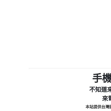
0910303219：拖欠工
0972131993：裕隆新
0972131993：裕隆新
0982084260：汽機車
0277427050：接聽音
0910303219：拖欠工程款，
01：Greetings,Iwork【Ni
0981278629：裕隆集團
886816675846：oyewzzzmwlfgqud
886816675846：gh2xv1【🗒 Tran
graph.org/BALANCE-36824-US
0277357216：推銷股票，
0982432519：nmetpkesjxxvxmx
hs=82db2fc596e92a7345c946
手
0982432519：xvptnfzzxgxyhnys
0982432519：寄免費的牛
不知道
0928859786：中租借
0963566113：xwuyzefpksflsdee
來
0963566113：宅急便
本站提供台灣
0981696253：借貸