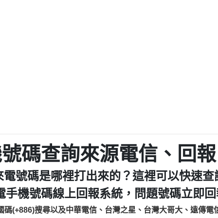
程款【匿名回報】
0979049129商
鑫借貸【匿名回報】
0976358085商家/
鑫借貸【匿名回報】
093521
貸
貸款【匿名回報】
0923325
樂.【匿名回報】
0963600
大家要小心【黃俊霖回報】
092140
cholas Doby回報】
01：Greetings,
新鑫借貸【匿名回報】
098127862
eixig【tgvkqwlkjv回報】
886816675846：oyewz
saction.Continue >>
886816675846：gh2xv
-DOLLARS-04-24-2?
疑是詐騙。【匿名回報】
graph.org/BALANC
0277357216
jmilr【htyhwnfhpy回報】
290476fb06& 🗒回報】
0982432519：nmetpke
hs=82db2fc596e92
機號碼查詢來源電信、回報
ldom【diwzitdytt回報】
0982432519：xvptnf
樟芝??【匿名回報】
098243251
來電號碼是哪裡打出來的？這裡可以快速查
貸廣告【匿名回報】
09288597
izxf【dkrpevvehv回報】
0963566113：xwuyze
電手機號碼線上回報系統，問題號碼立即回報
物流【匿名回報】
0963566
國碼(+886)搜尋以及中華電信、台灣之星、台灣大哥大、遠傳電
廣告【匿名回報】
0981696