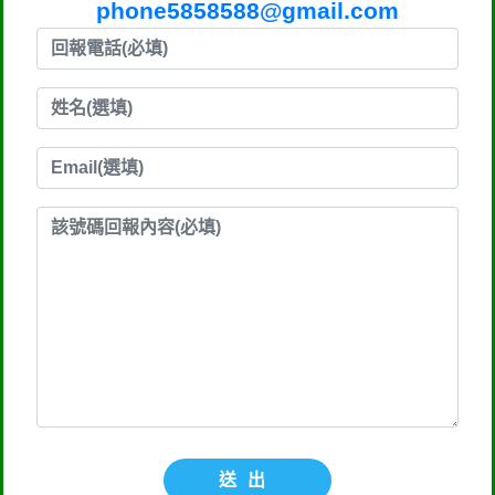
phone5858588@gmail.com
送出