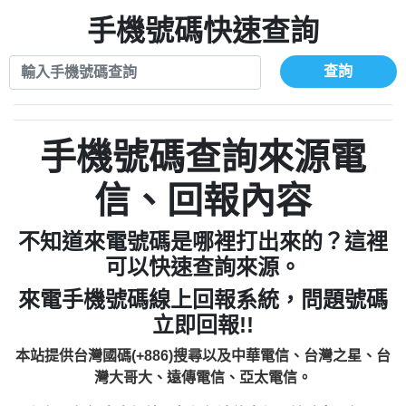
xwuyzefpksflsdeeizxf【dkrpevvehv回報】
0963566113：宅急便物流【匿名回報】
0910303219：拖欠工程款【匿名回報】
手機號碼快速查詢
0981696253：借貸廣告【匿名回報】
0972131993：裕隆新鑫借貸【匿名回報】
0910303219：拖欠工程款【匿名回報】
0972131993：裕隆新鑫借貸【匿名回報】
0910303219：拖欠工程款【匿名回報】
查詢
0982084260：汽機車貸款【匿名回報】
0972131993：裕隆新鑫借貸【匿名回報】
0277427050：接聽音樂.【匿名回報】
0972131993：裕隆新鑫借貸【匿名回報】
0910303219：拖欠工程款，大家要小心
0982084260：汽機車貸款【匿名回報】
手機號碼查詢來源電
【黃俊霖回報】
0277427050：接聽音樂.【匿名回報】
0910303219：拖欠工程款，大家要小心
信、回報內容
【黃俊霖回報】
不知道來電號碼是哪裡打出來的？這裡
可以快速查詢來源。
來電手機號碼線上回報系統，問題號碼
立即回報!!
本站提供台灣國碼(+886)搜尋以及中華電信、台灣之星、台
灣大哥大、遠傳電信、亞太電信。