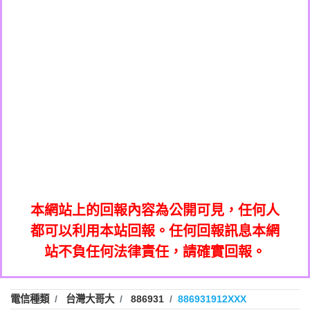
0908285050商家/個人：【應召站】
0972131993：裕隆新鑫借貸【匿名回報】
0937633597商家/個人：【無】
0972131993：裕隆新鑫借貸【匿名回報】
0979049129商家/個人：【汪仔澡堂寵物美
0982084260：汽機車貸款【匿名回報】
0976358085商家/個人：【康代書-房屋二
容工作室】
0277427050：接聽音樂.【匿名回報】
胎/土地二胎/持分貸款/房屋增貸】
0935219225商家/個人：【警察】
0910303219：拖欠工程款，大家要小心
0923325641商家/個人：【楊育彰】
01：Greetings,Iwork【Nicholas Doby回
【黃俊霖回報】
0963600462商家/個人：【花旗銀行】
0981278629：裕隆集團新鑫借貸【匿名回
報】
0921400619商家/個人：【不明】
886816675846：
報】
01：Greetings,Iwork【Nicholas Doby回
oyewzzzmwlfgqudeixig【tgvkqwlkjv回
886816675846：gh2xv1【🗒
0981278629：裕隆集團新鑫借貸【匿名回
報】
0277357216：推銷股票，疑是詐騙。【匿
Transaction.Continue >>
報】
886816675846：
報】
graph.org/BALANCE-36824-US-
0982432519：
名回報】
oyewzzzmwlfgqudeixig【tgvkqwlkjv回
886816675846：gh2xv1【🗒
nmetpkesjxxvxmxjmilr【htyhwnfhpy回
DOLLARS-04-24-2?
0982432519：
0277357216：推銷股票，疑是詐騙。【匿
Transaction.Continue >>
報】
本網站上的回報內容為公開可見，任何人
xvptnfzzxgxyhnysldom【diwzitdytt回報】
hs=82db2fc596e92a7345c946290476fb06&
0982432519：寄免費的牛樟芝??【匿名回
報】
graph.org/BALANCE-36824-US-
0982432519：
名回報】
都可以利用本站回報。任何回報訊息本網
0928859786：中租借貸廣告【匿名回報】
🗒回報】
報】
nmetpkesjxxvxmxjmilr【htyhwnfhpy回
DOLLARS-04-24-2?
0982432519：
站不負任何法律責任，請確實回報。
0963566113：
xvptnfzzxgxyhnysldom【diwzitdytt回報】
hs=82db2fc596e92a7345c946290476fb06&
0982432519：寄免費的牛樟芝??【匿名回
報】
xwuyzefpksflsdeeizxf【dkrpevvehv回報】
0963566113：宅急便物流【匿名回報】
0928859786：中租借貸廣告【匿名回報】
🗒回報】
報】
0981696253：借貸廣告【匿名回報】
0963566113：
電信種類
台灣大哥大
886931
886931912XXX
0910303219：拖欠工程款【匿名回報】