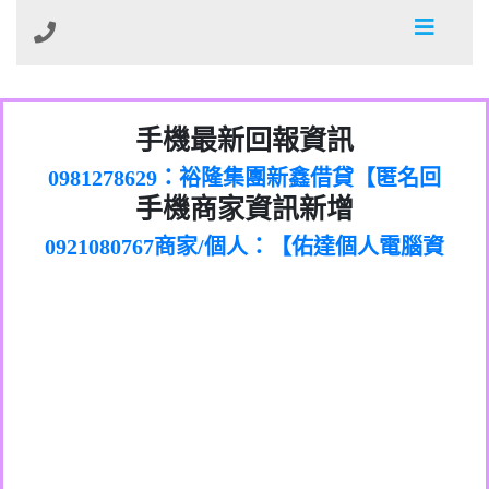
01：Greetings,Iwork【Nicholas Doby回
手機最新回報資訊
0981278629：裕隆集團新鑫借貸【匿名回
報】
886816675846：
報】
0968805568商家/個人：【心理衛生輔導中
oyewzzzmwlfgqudeixig【tgvkqwlkjv回
886816675846：gh2xv1【🗒
手機商家資訊新增
0921080767商家/個人：【佑達個人電腦資
心】
0277357216：推銷股票，疑是詐騙。【匿
Transaction.Continue >>
報】
0981406932商家/個人：【滙誠第二資產公
訊】
graph.org/BALANCE-36824-US-
0982432519：
名回報】
0906425555商家/個人：【匿名】
司】
nmetpkesjxxvxmxjmilr【htyhwnfhpy回
DOLLARS-04-24-2?
0982432519：
0973717717商家/個人：【墾丁（悍馬租
xvptnfzzxgxyhnysldom【diwzitdytt回報】
hs=82db2fc596e92a7345c946290476fb06&
0982432519：寄免費的牛樟芝??【匿名回
報】
0963419717商家/個人：【林董】
車）】
0928859786：中租借貸廣告【匿名回報】
🗒回報】
報】
0907125117商家/個人：【非凡資訊】
0963566113：
0973396397商家/個人：【吉昇防火工程】
xwuyzefpksflsdeeizxf【dkrpevvehv回報】
0963566113：宅急便物流【匿名回報】
0973396397商家/個人：【吉昇防火工程】
0981696253：借貸廣告【匿名回報】
0277151332商家/個人：【匯誠第二資產管
0910303219：拖欠工程款【匿名回報】
0982446908商家/個人：【台新銀行貸款】
理股份有限公司】
0910303219：拖欠工程款【匿名回報】