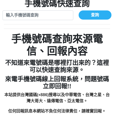
xwuyzefpksflsdeeizxf【dkrpevvehv回報】
0963566113：宅急便物流【匿名回報】
手機號碼快速查詢
0910303219：拖欠工程款【匿名回報】
0981696253：借貸廣告【匿名回報】
0972131993：裕隆新鑫借貸【匿名回報】
0910303219：拖欠工程款【匿名回報】
查詢
0972131993：裕隆新鑫借貸【匿名回報】
0910303219：拖欠工程款【匿名回報】
0982084260：汽機車貸款【匿名回報】
0972131993：裕隆新鑫借貸【匿名回報】
0277427050：接聽音樂.【匿名回報】
0972131993：裕隆新鑫借貸【匿名回報】
手機號碼查詢來源電
0910303219：拖欠工程款，大家要小心
0982084260：汽機車貸款【匿名回報】
【黃俊霖回報】
0277427050：接聽音樂.【匿名回報】
信、回報內容
0910303219：拖欠工程款，大家要小心
【黃俊霖回報】
不知道來電號碼是哪裡打出來的？這裡
可以快速查詢來源。
來電手機號碼線上回報系統，問題號碼
立即回報!!
本站提供台灣國碼(+886)搜尋以及中華電信、台灣之星、台
灣大哥大、遠傳電信、亞太電信。
任何回報訊息本網站不負任何法律責任，請確實回報。