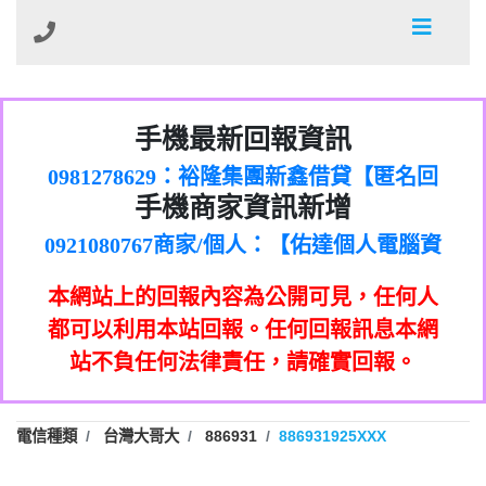
01：Greetings,Iwork【Nicholas Doby回
手機最新回報資訊
0981278629：裕隆集團新鑫借貸【匿名回
報】
886816675846：
報】
0968805568商家/個人：【心理衛生輔導中
oyewzzzmwlfgqudeixig【tgvkqwlkjv回
886816675846：gh2xv1【🗒
手機商家資訊新增
0921080767商家/個人：【佑達個人電腦資
心】
0277357216：推銷股票，疑是詐騙。【匿
Transaction.Continue >>
報】
0981406932商家/個人：【滙誠第二資產公
訊】
graph.org/BALANCE-36824-US-
0982432519：
名回報】
0906425555商家/個人：【匿名】
司】
nmetpkesjxxvxmxjmilr【htyhwnfhpy回
DOLLARS-04-24-2?
0982432519：
本網站上的回報內容為公開可見，任何人
0973717717商家/個人：【墾丁（悍馬租
xvptnfzzxgxyhnysldom【diwzitdytt回報】
hs=82db2fc596e92a7345c946290476fb06&
0982432519：寄免費的牛樟芝??【匿名回
報】
0963419717商家/個人：【林董】
車）】
都可以利用本站回報。任何回報訊息本網
0928859786：中租借貸廣告【匿名回報】
🗒回報】
報】
0907125117商家/個人：【非凡資訊】
站不負任何法律責任，請確實回報。
0963566113：
0973396397商家/個人：【吉昇防火工程】
xwuyzefpksflsdeeizxf【dkrpevvehv回報】
0963566113：宅急便物流【匿名回報】
0973396397商家/個人：【吉昇防火工程】
0981696253：借貸廣告【匿名回報】
0277151332商家/個人：【匯誠第二資產管
電信種類
台灣大哥大
886931
886931925XXX
0910303219：拖欠工程款【匿名回報】
0982446908商家/個人：【台新銀行貸款】
理股份有限公司】
0910303219：拖欠工程款【匿名回報】