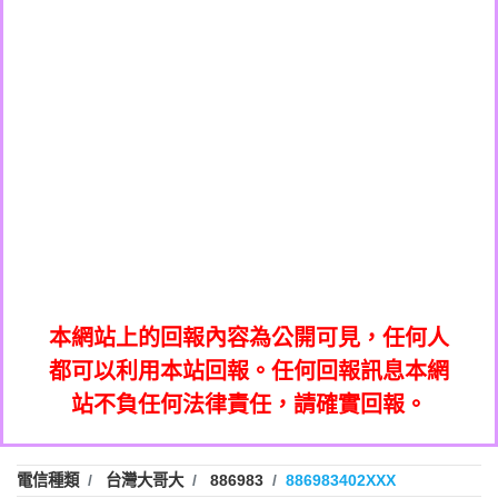
0908285050商家/個人：【應召站】
0972131993：裕隆新鑫借貸【匿名回報】
0937633597商家/個人：【無】
0972131993：裕隆新鑫借貸【匿名回報】
0979049129商家/個人：【汪仔澡堂寵物美
0982084260：汽機車貸款【匿名回報】
0976358085商家/個人：【康代書-房屋二
容工作室】
0277427050：接聽音樂.【匿名回報】
胎/土地二胎/持分貸款/房屋增貸】
0935219225商家/個人：【警察】
0910303219：拖欠工程款，大家要小心
0923325641商家/個人：【楊育彰】
01：Greetings,Iwork【Nicholas Doby回
【黃俊霖回報】
0963600462商家/個人：【花旗銀行】
0981278629：裕隆集團新鑫借貸【匿名回
報】
0921400619商家/個人：【不明】
886816675846：
報】
01：Greetings,Iwork【Nicholas Doby回
oyewzzzmwlfgqudeixig【tgvkqwlkjv回
886816675846：gh2xv1【🗒
0981278629：裕隆集團新鑫借貸【匿名回
報】
0277357216：推銷股票，疑是詐騙。【匿
Transaction.Continue >>
報】
886816675846：
報】
graph.org/BALANCE-36824-US-
0982432519：
名回報】
oyewzzzmwlfgqudeixig【tgvkqwlkjv回
886816675846：gh2xv1【🗒
nmetpkesjxxvxmxjmilr【htyhwnfhpy回
DOLLARS-04-24-2?
0982432519：
0277357216：推銷股票，疑是詐騙。【匿
Transaction.Continue >>
報】
本網站上的回報內容為公開可見，任何人
xvptnfzzxgxyhnysldom【diwzitdytt回報】
hs=82db2fc596e92a7345c946290476fb06&
0982432519：寄免費的牛樟芝??【匿名回
報】
graph.org/BALANCE-36824-US-
0982432519：
名回報】
都可以利用本站回報。任何回報訊息本網
0928859786：中租借貸廣告【匿名回報】
🗒回報】
報】
nmetpkesjxxvxmxjmilr【htyhwnfhpy回
DOLLARS-04-24-2?
0982432519：
站不負任何法律責任，請確實回報。
0963566113：
xvptnfzzxgxyhnysldom【diwzitdytt回報】
hs=82db2fc596e92a7345c946290476fb06&
0982432519：寄免費的牛樟芝??【匿名回
報】
xwuyzefpksflsdeeizxf【dkrpevvehv回報】
0963566113：宅急便物流【匿名回報】
0928859786：中租借貸廣告【匿名回報】
🗒回報】
報】
0981696253：借貸廣告【匿名回報】
0963566113：
電信種類
台灣大哥大
886983
886983402XXX
0910303219：拖欠工程款【匿名回報】