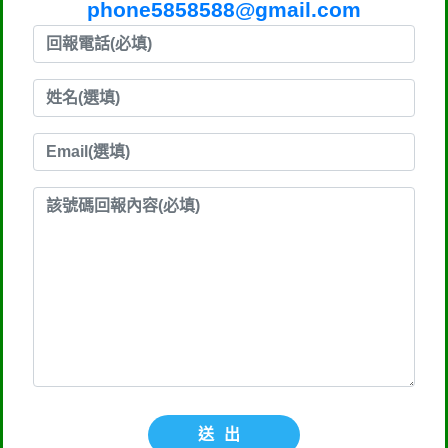
phone5858588@gmail.com
送出