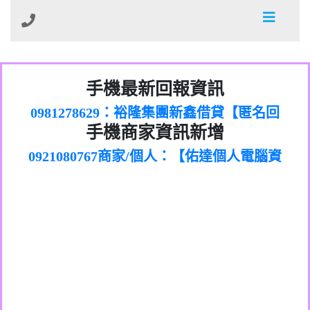
01：Greetings,Iwork【Nicholas Doby回
手機最新回報資訊
0981278629：裕隆集團新鑫借貸【匿名回
報】
886816675846：
報】
0968805568商家/個人：【心理衛生輔導中
oyewzzzmwlfgqudeixig【tgvkqwlkjv回
886816675846：gh2xv1【🗒
手機商家資訊新增
0921080767商家/個人：【佑達個人電腦資
心】
0277357216：推銷股票，疑是詐騙。【匿
Transaction.Continue >>
報】
0981406932商家/個人：【滙誠第二資產公
訊】
graph.org/BALANCE-36824-US-
0982432519：
名回報】
0906425555商家/個人：【匿名】
司】
nmetpkesjxxvxmxjmilr【htyhwnfhpy回
DOLLARS-04-24-2?
0982432519：
0973717717商家/個人：【墾丁（悍馬租
xvptnfzzxgxyhnysldom【diwzitdytt回報】
hs=82db2fc596e92a7345c946290476fb06&
0982432519：寄免費的牛樟芝??【匿名回
報】
0963419717商家/個人：【林董】
車）】
0928859786：中租借貸廣告【匿名回報】
🗒回報】
報】
0907125117商家/個人：【非凡資訊】
0963566113：
0973396397商家/個人：【吉昇防火工程】
xwuyzefpksflsdeeizxf【dkrpevvehv回報】
0963566113：宅急便物流【匿名回報】
0973396397商家/個人：【吉昇防火工程】
0981696253：借貸廣告【匿名回報】
0277151332商家/個人：【匯誠第二資產管
0910303219：拖欠工程款【匿名回報】
0982446908商家/個人：【台新銀行貸款】
理股份有限公司】
0910303219：拖欠工程款【匿名回報】