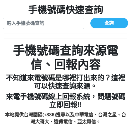
xwuyzefpksflsdeeizxf【dkrpevvehv回報】
0963566113：宅急便物流【匿名回報】
0910303219：拖欠工程款【匿名回報】
手機號碼快速查詢
0981696253：借貸廣告【匿名回報】
0972131993：裕隆新鑫借貸【匿名回報】
0910303219：拖欠工程款【匿名回報】
0972131993：裕隆新鑫借貸【匿名回報】
0910303219：拖欠工程款【匿名回報】
查詢
0982084260：汽機車貸款【匿名回報】
0972131993：裕隆新鑫借貸【匿名回報】
0277427050：接聽音樂.【匿名回報】
0972131993：裕隆新鑫借貸【匿名回報】
0910303219：拖欠工程款，大家要小心
0982084260：汽機車貸款【匿名回報】
手機號碼查詢來源電
【黃俊霖回報】
0277427050：接聽音樂.【匿名回報】
0910303219：拖欠工程款，大家要小心
信、回報內容
【黃俊霖回報】
不知道來電號碼是哪裡打出來的？這裡
可以快速查詢來源。
來電手機號碼線上回報系統，問題號碼
立即回報!!
本站提供台灣國碼(+886)搜尋以及中華電信、台灣之星、台
灣大哥大、遠傳電信、亞太電信。