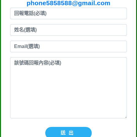
phone5858588@gmail.com
送出