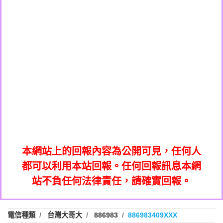
0908285050商家/個人：【應召站】
0972131993：裕隆新鑫借貸【匿名回報】
0937633597商家/個人：【無】
0972131993：裕隆新鑫借貸【匿名回報】
0979049129商家/個人：【汪仔澡堂寵物美
0982084260：汽機車貸款【匿名回報】
0976358085商家/個人：【康代書-房屋二
容工作室】
0277427050：接聽音樂.【匿名回報】
胎/土地二胎/持分貸款/房屋增貸】
0935219225商家/個人：【警察】
0910303219：拖欠工程款，大家要小心
0923325641商家/個人：【楊育彰】
01：Greetings,Iwork【Nicholas Doby回
【黃俊霖回報】
0963600462商家/個人：【花旗銀行】
0981278629：裕隆集團新鑫借貸【匿名回
報】
0921400619商家/個人：【不明】
886816675846：
報】
01：Greetings,Iwork【Nicholas Doby回
oyewzzzmwlfgqudeixig【tgvkqwlkjv回
886816675846：gh2xv1【🗒
0981278629：裕隆集團新鑫借貸【匿名回
報】
0277357216：推銷股票，疑是詐騙。【匿
Transaction.Continue >>
報】
886816675846：
報】
graph.org/BALANCE-36824-US-
0982432519：
名回報】
oyewzzzmwlfgqudeixig【tgvkqwlkjv回
886816675846：gh2xv1【🗒
nmetpkesjxxvxmxjmilr【htyhwnfhpy回
DOLLARS-04-24-2?
0982432519：
0277357216：推銷股票，疑是詐騙。【匿
Transaction.Continue >>
報】
本網站上的回報內容為公開可見，任何人
xvptnfzzxgxyhnysldom【diwzitdytt回報】
hs=82db2fc596e92a7345c946290476fb06&
0982432519：寄免費的牛樟芝??【匿名回
報】
graph.org/BALANCE-36824-US-
0982432519：
名回報】
都可以利用本站回報。任何回報訊息本網
0928859786：中租借貸廣告【匿名回報】
🗒回報】
報】
nmetpkesjxxvxmxjmilr【htyhwnfhpy回
DOLLARS-04-24-2?
0982432519：
站不負任何法律責任，請確實回報。
0963566113：
xvptnfzzxgxyhnysldom【diwzitdytt回報】
hs=82db2fc596e92a7345c946290476fb06&
0982432519：寄免費的牛樟芝??【匿名回
報】
xwuyzefpksflsdeeizxf【dkrpevvehv回報】
0963566113：宅急便物流【匿名回報】
0928859786：中租借貸廣告【匿名回報】
🗒回報】
報】
0981696253：借貸廣告【匿名回報】
0963566113：
電信種類
台灣大哥大
886983
886983409XXX
0910303219：拖欠工程款【匿名回報】