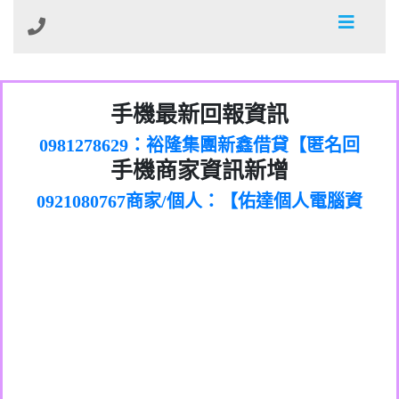
01：Greetings,Iwork【Nicholas Doby回
手機最新回報資訊
0981278629：裕隆集團新鑫借貸【匿名回
報】
886816675846：
報】
0968805568商家/個人：【心理衛生輔導中
oyewzzzmwlfgqudeixig【tgvkqwlkjv回
886816675846：gh2xv1【🗒
手機商家資訊新增
0921080767商家/個人：【佑達個人電腦資
心】
0277357216：推銷股票，疑是詐騙。【匿
Transaction.Continue >>
報】
0981406932商家/個人：【滙誠第二資產公
訊】
graph.org/BALANCE-36824-US-
0982432519：
名回報】
0906425555商家/個人：【匿名】
司】
nmetpkesjxxvxmxjmilr【htyhwnfhpy回
DOLLARS-04-24-2?
0982432519：
0973717717商家/個人：【墾丁（悍馬租
xvptnfzzxgxyhnysldom【diwzitdytt回報】
hs=82db2fc596e92a7345c946290476fb06&
0982432519：寄免費的牛樟芝??【匿名回
報】
0963419717商家/個人：【林董】
車）】
0928859786：中租借貸廣告【匿名回報】
🗒回報】
報】
0907125117商家/個人：【非凡資訊】
0963566113：
0973396397商家/個人：【吉昇防火工程】
xwuyzefpksflsdeeizxf【dkrpevvehv回報】
0963566113：宅急便物流【匿名回報】
0973396397商家/個人：【吉昇防火工程】
0981696253：借貸廣告【匿名回報】
0277151332商家/個人：【匯誠第二資產管
0910303219：拖欠工程款【匿名回報】
0982446908商家/個人：【台新銀行貸款】
理股份有限公司】
0910303219：拖欠工程款【匿名回報】