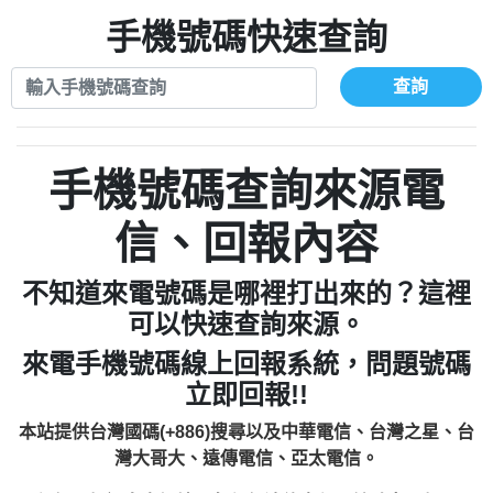
xwuyzefpksflsdeeizxf【dkrpevvehv回報】
0963566113：宅急便物流【匿名回報】
0910303219：拖欠工程款【匿名回報】
手機號碼快速查詢
0981696253：借貸廣告【匿名回報】
0972131993：裕隆新鑫借貸【匿名回報】
0910303219：拖欠工程款【匿名回報】
0972131993：裕隆新鑫借貸【匿名回報】
0910303219：拖欠工程款【匿名回報】
查詢
0982084260：汽機車貸款【匿名回報】
0972131993：裕隆新鑫借貸【匿名回報】
0277427050：接聽音樂.【匿名回報】
0972131993：裕隆新鑫借貸【匿名回報】
0910303219：拖欠工程款，大家要小心
0982084260：汽機車貸款【匿名回報】
手機號碼查詢來源電
【黃俊霖回報】
0277427050：接聽音樂.【匿名回報】
0910303219：拖欠工程款，大家要小心
信、回報內容
【黃俊霖回報】
不知道來電號碼是哪裡打出來的？這裡
可以快速查詢來源。
來電手機號碼線上回報系統，問題號碼
立即回報!!
本站提供台灣國碼(+886)搜尋以及中華電信、台灣之星、台
灣大哥大、遠傳電信、亞太電信。