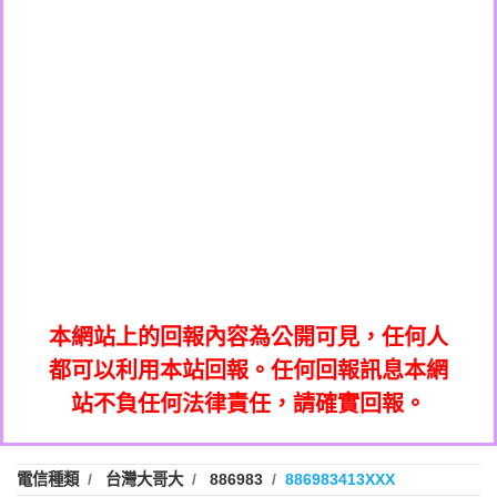
0908285050商家/個人：【應召站】
0972131993：裕隆新鑫借貸【匿名回報】
0937633597商家/個人：【無】
0972131993：裕隆新鑫借貸【匿名回報】
0979049129商家/個人：【汪仔澡堂寵物美
0982084260：汽機車貸款【匿名回報】
0976358085商家/個人：【康代書-房屋二
容工作室】
0277427050：接聽音樂.【匿名回報】
胎/土地二胎/持分貸款/房屋增貸】
0935219225商家/個人：【警察】
0910303219：拖欠工程款，大家要小心
0923325641商家/個人：【楊育彰】
01：Greetings,Iwork【Nicholas Doby回
【黃俊霖回報】
0963600462商家/個人：【花旗銀行】
0981278629：裕隆集團新鑫借貸【匿名回
報】
0921400619商家/個人：【不明】
886816675846：
報】
01：Greetings,Iwork【Nicholas Doby回
oyewzzzmwlfgqudeixig【tgvkqwlkjv回
886816675846：gh2xv1【🗒
0981278629：裕隆集團新鑫借貸【匿名回
報】
0277357216：推銷股票，疑是詐騙。【匿
Transaction.Continue >>
報】
886816675846：
報】
graph.org/BALANCE-36824-US-
0982432519：
名回報】
oyewzzzmwlfgqudeixig【tgvkqwlkjv回
886816675846：gh2xv1【🗒
nmetpkesjxxvxmxjmilr【htyhwnfhpy回
DOLLARS-04-24-2?
0982432519：
0277357216：推銷股票，疑是詐騙。【匿
Transaction.Continue >>
報】
本網站上的回報內容為公開可見，任何人
xvptnfzzxgxyhnysldom【diwzitdytt回報】
hs=82db2fc596e92a7345c946290476fb06&
0982432519：寄免費的牛樟芝??【匿名回
報】
graph.org/BALANCE-36824-US-
0982432519：
名回報】
都可以利用本站回報。任何回報訊息本網
0928859786：中租借貸廣告【匿名回報】
🗒回報】
報】
nmetpkesjxxvxmxjmilr【htyhwnfhpy回
DOLLARS-04-24-2?
0982432519：
站不負任何法律責任，請確實回報。
0963566113：
xvptnfzzxgxyhnysldom【diwzitdytt回報】
hs=82db2fc596e92a7345c946290476fb06&
0982432519：寄免費的牛樟芝??【匿名回
報】
xwuyzefpksflsdeeizxf【dkrpevvehv回報】
0963566113：宅急便物流【匿名回報】
0928859786：中租借貸廣告【匿名回報】
🗒回報】
報】
0981696253：借貸廣告【匿名回報】
0963566113：
電信種類
台灣大哥大
886983
886983413XXX
0910303219：拖欠工程款【匿名回報】