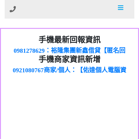
01：Greetings,Iwork【Nicholas Doby回
手機最新回報資訊
0981278629：裕隆集團新鑫借貸【匿名回
報】
886816675846：
報】
0968805568商家/個人：【心理衛生輔導中
oyewzzzmwlfgqudeixig【tgvkqwlkjv回
886816675846：gh2xv1【🗒
手機商家資訊新增
0921080767商家/個人：【佑達個人電腦資
心】
0277357216：推銷股票，疑是詐騙。【匿
Transaction.Continue >>
報】
0981406932商家/個人：【滙誠第二資產公
訊】
graph.org/BALANCE-36824-US-
0982432519：
名回報】
0906425555商家/個人：【匿名】
司】
nmetpkesjxxvxmxjmilr【htyhwnfhpy回
DOLLARS-04-24-2?
0982432519：
0973717717商家/個人：【墾丁（悍馬租
xvptnfzzxgxyhnysldom【diwzitdytt回報】
hs=82db2fc596e92a7345c946290476fb06&
0982432519：寄免費的牛樟芝??【匿名回
報】
0963419717商家/個人：【林董】
車）】
0928859786：中租借貸廣告【匿名回報】
🗒回報】
報】
0907125117商家/個人：【非凡資訊】
0963566113：
0973396397商家/個人：【吉昇防火工程】
xwuyzefpksflsdeeizxf【dkrpevvehv回報】
0963566113：宅急便物流【匿名回報】
0973396397商家/個人：【吉昇防火工程】
0981696253：借貸廣告【匿名回報】
0277151332商家/個人：【匯誠第二資產管
0910303219：拖欠工程款【匿名回報】
0982446908商家/個人：【台新銀行貸款】
理股份有限公司】
0910303219：拖欠工程款【匿名回報】