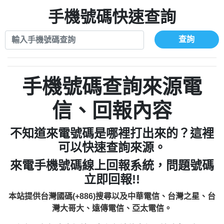
xwuyzefpksflsdeeizxf【dkrpevvehv回報】
0963566113：宅急便物流【匿名回報】
0910303219：拖欠工程款【匿名回報】
手機號碼快速查詢
0981696253：借貸廣告【匿名回報】
0972131993：裕隆新鑫借貸【匿名回報】
0910303219：拖欠工程款【匿名回報】
0972131993：裕隆新鑫借貸【匿名回報】
0910303219：拖欠工程款【匿名回報】
查詢
0982084260：汽機車貸款【匿名回報】
0972131993：裕隆新鑫借貸【匿名回報】
0277427050：接聽音樂.【匿名回報】
0972131993：裕隆新鑫借貸【匿名回報】
0910303219：拖欠工程款，大家要小心
0982084260：汽機車貸款【匿名回報】
手機號碼查詢來源電
【黃俊霖回報】
0277427050：接聽音樂.【匿名回報】
0910303219：拖欠工程款，大家要小心
信、回報內容
【黃俊霖回報】
不知道來電號碼是哪裡打出來的？這裡
可以快速查詢來源。
來電手機號碼線上回報系統，問題號碼
立即回報!!
本站提供台灣國碼(+886)搜尋以及中華電信、台灣之星、台
灣大哥大、遠傳電信、亞太電信。