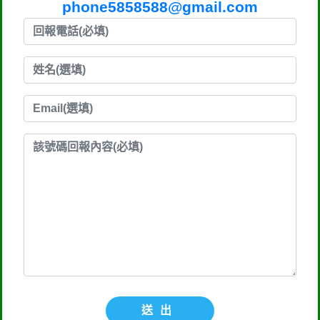
phone5858588@gmail.com
送出