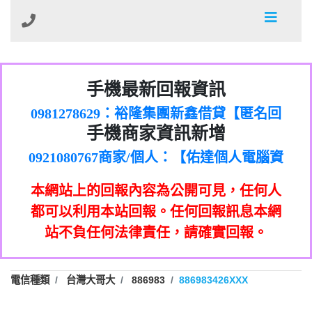
01：Greetings,Iwork【Nicholas Doby回
手機最新回報資訊
0981278629：裕隆集團新鑫借貸【匿名回
報】
886816675846：
報】
0968805568商家/個人：【心理衛生輔導中
oyewzzzmwlfgqudeixig【tgvkqwlkjv回
886816675846：gh2xv1【🗒
手機商家資訊新增
0921080767商家/個人：【佑達個人電腦資
心】
0277357216：推銷股票，疑是詐騙。【匿
Transaction.Continue >>
報】
0981406932商家/個人：【滙誠第二資產公
訊】
graph.org/BALANCE-36824-US-
0982432519：
名回報】
0906425555商家/個人：【匿名】
司】
nmetpkesjxxvxmxjmilr【htyhwnfhpy回
DOLLARS-04-24-2?
0982432519：
本網站上的回報內容為公開可見，任何人
0973717717商家/個人：【墾丁（悍馬租
xvptnfzzxgxyhnysldom【diwzitdytt回報】
hs=82db2fc596e92a7345c946290476fb06&
0982432519：寄免費的牛樟芝??【匿名回
報】
0963419717商家/個人：【林董】
車）】
都可以利用本站回報。任何回報訊息本網
0928859786：中租借貸廣告【匿名回報】
🗒回報】
報】
0907125117商家/個人：【非凡資訊】
站不負任何法律責任，請確實回報。
0963566113：
0973396397商家/個人：【吉昇防火工程】
xwuyzefpksflsdeeizxf【dkrpevvehv回報】
0963566113：宅急便物流【匿名回報】
0973396397商家/個人：【吉昇防火工程】
0981696253：借貸廣告【匿名回報】
0277151332商家/個人：【匯誠第二資產管
電信種類
台灣大哥大
886983
886983426XXX
0910303219：拖欠工程款【匿名回報】
0982446908商家/個人：【台新銀行貸款】
理股份有限公司】
0910303219：拖欠工程款【匿名回報】