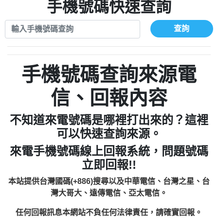
xwuyzefpksflsdeeizxf【dkrpevvehv回報】
0963566113：宅急便物流【匿名回報】
手機號碼快速查詢
0910303219：拖欠工程款【匿名回報】
0981696253：借貸廣告【匿名回報】
0972131993：裕隆新鑫借貸【匿名回報】
0910303219：拖欠工程款【匿名回報】
查詢
0972131993：裕隆新鑫借貸【匿名回報】
0910303219：拖欠工程款【匿名回報】
0982084260：汽機車貸款【匿名回報】
0972131993：裕隆新鑫借貸【匿名回報】
0277427050：接聽音樂.【匿名回報】
0972131993：裕隆新鑫借貸【匿名回報】
手機號碼查詢來源電
0910303219：拖欠工程款，大家要小心
0982084260：汽機車貸款【匿名回報】
【黃俊霖回報】
0277427050：接聽音樂.【匿名回報】
信、回報內容
0910303219：拖欠工程款，大家要小心
【黃俊霖回報】
不知道來電號碼是哪裡打出來的？這裡
可以快速查詢來源。
來電手機號碼線上回報系統，問題號碼
立即回報!!
本站提供台灣國碼(+886)搜尋以及中華電信、台灣之星、台
灣大哥大、遠傳電信、亞太電信。
任何回報訊息本網站不負任何法律責任，請確實回報。