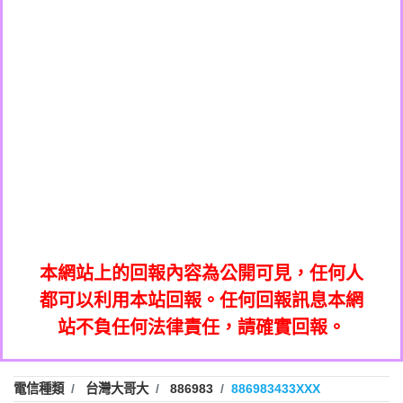
0908285050商家/個人：【應召站】
0972131993：裕隆新鑫借貸【匿名回報】
0937633597商家/個人：【無】
0972131993：裕隆新鑫借貸【匿名回報】
0979049129商家/個人：【汪仔澡堂寵物美
0982084260：汽機車貸款【匿名回報】
0976358085商家/個人：【康代書-房屋二
容工作室】
0277427050：接聽音樂.【匿名回報】
胎/土地二胎/持分貸款/房屋增貸】
0935219225商家/個人：【警察】
0910303219：拖欠工程款，大家要小心
0923325641商家/個人：【楊育彰】
01：Greetings,Iwork【Nicholas Doby回
【黃俊霖回報】
0963600462商家/個人：【花旗銀行】
0981278629：裕隆集團新鑫借貸【匿名回
報】
0921400619商家/個人：【不明】
886816675846：
報】
01：Greetings,Iwork【Nicholas Doby回
oyewzzzmwlfgqudeixig【tgvkqwlkjv回
886816675846：gh2xv1【🗒
0981278629：裕隆集團新鑫借貸【匿名回
報】
0277357216：推銷股票，疑是詐騙。【匿
Transaction.Continue >>
報】
886816675846：
報】
graph.org/BALANCE-36824-US-
0982432519：
名回報】
oyewzzzmwlfgqudeixig【tgvkqwlkjv回
886816675846：gh2xv1【🗒
nmetpkesjxxvxmxjmilr【htyhwnfhpy回
DOLLARS-04-24-2?
0982432519：
0277357216：推銷股票，疑是詐騙。【匿
Transaction.Continue >>
報】
本網站上的回報內容為公開可見，任何人
xvptnfzzxgxyhnysldom【diwzitdytt回報】
hs=82db2fc596e92a7345c946290476fb06&
0982432519：寄免費的牛樟芝??【匿名回
報】
graph.org/BALANCE-36824-US-
0982432519：
名回報】
都可以利用本站回報。任何回報訊息本網
0928859786：中租借貸廣告【匿名回報】
🗒回報】
報】
nmetpkesjxxvxmxjmilr【htyhwnfhpy回
DOLLARS-04-24-2?
0982432519：
站不負任何法律責任，請確實回報。
0963566113：
xvptnfzzxgxyhnysldom【diwzitdytt回報】
hs=82db2fc596e92a7345c946290476fb06&
0982432519：寄免費的牛樟芝??【匿名回
報】
xwuyzefpksflsdeeizxf【dkrpevvehv回報】
0963566113：宅急便物流【匿名回報】
0928859786：中租借貸廣告【匿名回報】
🗒回報】
報】
0981696253：借貸廣告【匿名回報】
0963566113：
電信種類
台灣大哥大
886983
886983433XXX
0910303219：拖欠工程款【匿名回報】