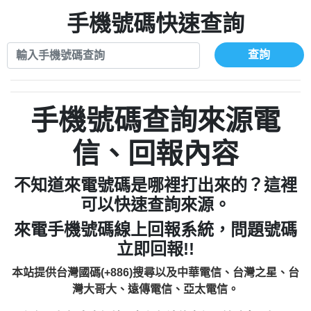
xwuyzefpksflsdeeizxf【dkrpevvehv回報】
0963566113：宅急便物流【匿名回報】
0910303219：拖欠工程款【匿名回報】
手機號碼快速查詢
0981696253：借貸廣告【匿名回報】
0972131993：裕隆新鑫借貸【匿名回報】
0910303219：拖欠工程款【匿名回報】
0972131993：裕隆新鑫借貸【匿名回報】
0910303219：拖欠工程款【匿名回報】
查詢
0982084260：汽機車貸款【匿名回報】
0972131993：裕隆新鑫借貸【匿名回報】
0277427050：接聽音樂.【匿名回報】
0972131993：裕隆新鑫借貸【匿名回報】
0910303219：拖欠工程款，大家要小心
0982084260：汽機車貸款【匿名回報】
手機號碼查詢來源電
【黃俊霖回報】
0277427050：接聽音樂.【匿名回報】
0910303219：拖欠工程款，大家要小心
信、回報內容
【黃俊霖回報】
不知道來電號碼是哪裡打出來的？這裡
可以快速查詢來源。
來電手機號碼線上回報系統，問題號碼
立即回報!!
本站提供台灣國碼(+886)搜尋以及中華電信、台灣之星、台
灣大哥大、遠傳電信、亞太電信。