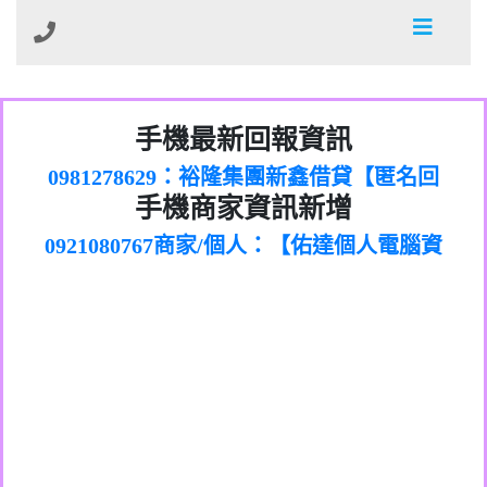
01：Greetings,Iwork【Nicholas Doby回
手機最新回報資訊
0981278629：裕隆集團新鑫借貸【匿名回
報】
886816675846：
報】
0968805568商家/個人：【心理衛生輔導中
oyewzzzmwlfgqudeixig【tgvkqwlkjv回
886816675846：gh2xv1【🗒
手機商家資訊新增
0921080767商家/個人：【佑達個人電腦資
心】
0277357216：推銷股票，疑是詐騙。【匿
Transaction.Continue >>
報】
0981406932商家/個人：【滙誠第二資產公
訊】
graph.org/BALANCE-36824-US-
0982432519：
名回報】
0906425555商家/個人：【匿名】
司】
nmetpkesjxxvxmxjmilr【htyhwnfhpy回
DOLLARS-04-24-2?
0982432519：
0973717717商家/個人：【墾丁（悍馬租
xvptnfzzxgxyhnysldom【diwzitdytt回報】
hs=82db2fc596e92a7345c946290476fb06&
0982432519：寄免費的牛樟芝??【匿名回
報】
0963419717商家/個人：【林董】
車）】
0928859786：中租借貸廣告【匿名回報】
🗒回報】
報】
0907125117商家/個人：【非凡資訊】
0963566113：
0973396397商家/個人：【吉昇防火工程】
xwuyzefpksflsdeeizxf【dkrpevvehv回報】
0963566113：宅急便物流【匿名回報】
0973396397商家/個人：【吉昇防火工程】
0981696253：借貸廣告【匿名回報】
0277151332商家/個人：【匯誠第二資產管
0910303219：拖欠工程款【匿名回報】
0982446908商家/個人：【台新銀行貸款】
理股份有限公司】
0910303219：拖欠工程款【匿名回報】