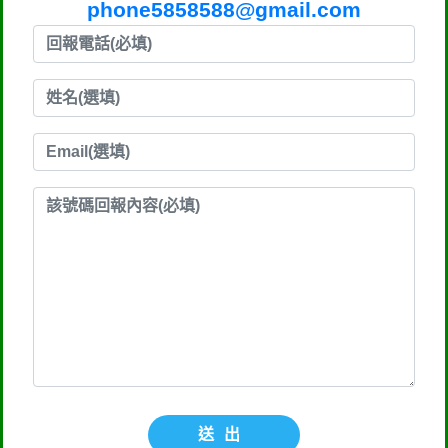
phone5858588@gmail.com
送出