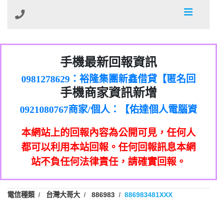
01：Greetings,Iwork【Nicholas Doby回
手機最新回報資訊
0981278629：裕隆集團新鑫借貸【匿名回
報】
886816675846：
報】
0968805568商家/個人：【心理衛生輔導中
oyewzzzmwlfgqudeixig【tgvkqwlkjv回
886816675846：gh2xv1【🗒
手機商家資訊新增
0921080767商家/個人：【佑達個人電腦資
心】
0277357216：推銷股票，疑是詐騙。【匿
Transaction.Continue >>
報】
0981406932商家/個人：【滙誠第二資產公
訊】
graph.org/BALANCE-36824-US-
0982432519：
名回報】
0906425555商家/個人：【匿名】
司】
nmetpkesjxxvxmxjmilr【htyhwnfhpy回
DOLLARS-04-24-2?
0982432519：
本網站上的回報內容為公開可見，任何人
0973717717商家/個人：【墾丁（悍馬租
xvptnfzzxgxyhnysldom【diwzitdytt回報】
hs=82db2fc596e92a7345c946290476fb06&
0982432519：寄免費的牛樟芝??【匿名回
報】
0963419717商家/個人：【林董】
車）】
都可以利用本站回報。任何回報訊息本網
0928859786：中租借貸廣告【匿名回報】
🗒回報】
報】
0907125117商家/個人：【非凡資訊】
站不負任何法律責任，請確實回報。
0963566113：
0973396397商家/個人：【吉昇防火工程】
xwuyzefpksflsdeeizxf【dkrpevvehv回報】
0963566113：宅急便物流【匿名回報】
0973396397商家/個人：【吉昇防火工程】
0981696253：借貸廣告【匿名回報】
0277151332商家/個人：【匯誠第二資產管
電信種類
台灣大哥大
886983
886983481XXX
0910303219：拖欠工程款【匿名回報】
0982446908商家/個人：【台新銀行貸款】
理股份有限公司】
0910303219：拖欠工程款【匿名回報】