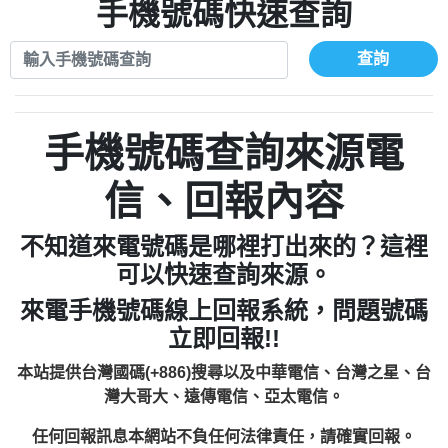
xwuyzefpksflsdeeizxf【dkrpevvehv回報】
0963566113：宅急便物流【匿名回報】
手機號碼快速查詢
0910303219：拖欠工程款【匿名回報】
0981696253：借貸廣告【匿名回報】
0972131993：裕隆新鑫借貸【匿名回報】
0910303219：拖欠工程款【匿名回報】
查詢
0972131993：裕隆新鑫借貸【匿名回報】
0910303219：拖欠工程款【匿名回報】
0982084260：汽機車貸款【匿名回報】
0972131993：裕隆新鑫借貸【匿名回報】
0277427050：接聽音樂.【匿名回報】
0972131993：裕隆新鑫借貸【匿名回報】
手機號碼查詢來源電
0910303219：拖欠工程款，大家要小心
0982084260：汽機車貸款【匿名回報】
【黃俊霖回報】
0277427050：接聽音樂.【匿名回報】
信、回報內容
0910303219：拖欠工程款，大家要小心
【黃俊霖回報】
不知道來電號碼是哪裡打出來的？這裡
可以快速查詢來源。
來電手機號碼線上回報系統，問題號碼
立即回報!!
本站提供台灣國碼(+886)搜尋以及中華電信、台灣之星、台
灣大哥大、遠傳電信、亞太電信。
任何回報訊息本網站不負任何法律責任，請確實回報。