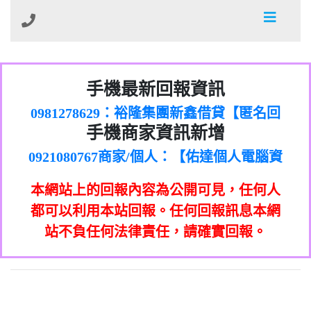
01：Greetings,Iwork【Nicholas Doby回
手機最新回報資訊
0981278629：裕隆集團新鑫借貸【匿名回
報】
886816675846：
報】
0968805568商家/個人：【心理衛生輔導中
oyewzzzmwlfgqudeixig【tgvkqwlkjv回
886816675846：gh2xv1【🗒
手機商家資訊新增
0921080767商家/個人：【佑達個人電腦資
心】
0277357216：推銷股票，疑是詐騙。【匿
Transaction.Continue >>
報】
0981406932商家/個人：【滙誠第二資產公
訊】
graph.org/BALANCE-36824-US-
0982432519：
名回報】
0906425555商家/個人：【匿名】
司】
nmetpkesjxxvxmxjmilr【htyhwnfhpy回
DOLLARS-04-24-2?
0982432519：
本網站上的回報內容為公開可見，任何人
0973717717商家/個人：【墾丁（悍馬租
xvptnfzzxgxyhnysldom【diwzitdytt回報】
hs=82db2fc596e92a7345c946290476fb06&
0982432519：寄免費的牛樟芝??【匿名回
報】
0963419717商家/個人：【林董】
車）】
都可以利用本站回報。任何回報訊息本網
0928859786：中租借貸廣告【匿名回報】
🗒回報】
報】
0907125117商家/個人：【非凡資訊】
站不負任何法律責任，請確實回報。
0963566113：
0973396397商家/個人：【吉昇防火工程】
xwuyzefpksflsdeeizxf【dkrpevvehv回報】
0963566113：宅急便物流【匿名回報】
0973396397商家/個人：【吉昇防火工程】
0981696253：借貸廣告【匿名回報】
0277151332商家/個人：【匯誠第二資產管
0910303219：拖欠工程款【匿名回報】
0982446908商家/個人：【台新銀行貸款】
理股份有限公司】
0910303219：拖欠工程款【匿名回報】