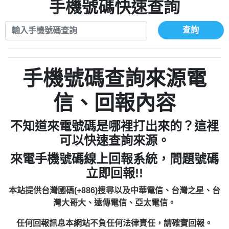
xwuyzefpksflsdeeizxf【dkrpevvehv回報】
0963566113：宅急便物流【匿名回報】
手機號碼快速查詢
0910303219：拖欠工程款【匿名回報】
0981696253：借貸廣告【匿名回報】
0972131993：裕隆新鑫借貸【匿名回報】
0910303219：拖欠工程款【匿名回報】
查詢
0972131993：裕隆新鑫借貸【匿名回報】
0910303219：拖欠工程款【匿名回報】
0982084260：汽機車貸款【匿名回報】
0972131993：裕隆新鑫借貸【匿名回報】
0277427050：接聽音樂.【匿名回報】
0972131993：裕隆新鑫借貸【匿名回報】
手機號碼查詢來源電
0910303219：拖欠工程款，大家要小心
0982084260：汽機車貸款【匿名回報】
【黃俊霖回報】
0277427050：接聽音樂.【匿名回報】
信、回報內容
0910303219：拖欠工程款，大家要小心
【黃俊霖回報】
不知道來電號碼是哪裡打出來的？這裡
可以快速查詢來源。
來電手機號碼線上回報系統，問題號碼
立即回報!!
本站提供台灣國碼(+886)搜尋以及中華電信、台灣之星、台
灣大哥大、遠傳電信、亞太電信。
任何回報訊息本網站不負任何法律責任，請確實回報。