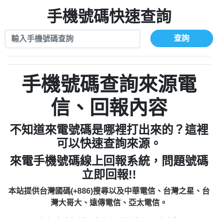
xwuyzefpksflsdeeizxf【dkrpevvehv回報】
0963566113：宅急便物流【匿名回報】
0910303219：拖欠工程款【匿名回報】
手機號碼快速查詢
0981696253：借貸廣告【匿名回報】
0972131993：裕隆新鑫借貸【匿名回報】
0910303219：拖欠工程款【匿名回報】
0972131993：裕隆新鑫借貸【匿名回報】
0910303219：拖欠工程款【匿名回報】
查詢
0982084260：汽機車貸款【匿名回報】
0972131993：裕隆新鑫借貸【匿名回報】
0277427050：接聽音樂.【匿名回報】
0972131993：裕隆新鑫借貸【匿名回報】
0910303219：拖欠工程款，大家要小心
0982084260：汽機車貸款【匿名回報】
手機號碼查詢來源電
【黃俊霖回報】
0277427050：接聽音樂.【匿名回報】
0910303219：拖欠工程款，大家要小心
信、回報內容
【黃俊霖回報】
不知道來電號碼是哪裡打出來的？這裡
可以快速查詢來源。
來電手機號碼線上回報系統，問題號碼
立即回報!!
本站提供台灣國碼(+886)搜尋以及中華電信、台灣之星、台
灣大哥大、遠傳電信、亞太電信。