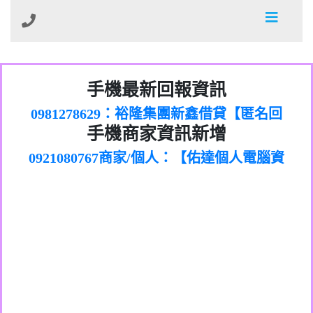
01：Greetings,Iwork【Nicholas Doby回
手機最新回報資訊
0981278629：裕隆集團新鑫借貸【匿名回
報】
886816675846：
報】
0968805568商家/個人：【心理衛生輔導中
oyewzzzmwlfgqudeixig【tgvkqwlkjv回
886816675846：gh2xv1【🗒
手機商家資訊新增
0921080767商家/個人：【佑達個人電腦資
心】
0277357216：推銷股票，疑是詐騙。【匿
Transaction.Continue >>
報】
0981406932商家/個人：【滙誠第二資產公
訊】
graph.org/BALANCE-36824-US-
0982432519：
名回報】
0906425555商家/個人：【匿名】
司】
nmetpkesjxxvxmxjmilr【htyhwnfhpy回
DOLLARS-04-24-2?
0982432519：
0973717717商家/個人：【墾丁（悍馬租
xvptnfzzxgxyhnysldom【diwzitdytt回報】
hs=82db2fc596e92a7345c946290476fb06&
0982432519：寄免費的牛樟芝??【匿名回
報】
0963419717商家/個人：【林董】
車）】
0928859786：中租借貸廣告【匿名回報】
🗒回報】
報】
0907125117商家/個人：【非凡資訊】
0963566113：
0973396397商家/個人：【吉昇防火工程】
xwuyzefpksflsdeeizxf【dkrpevvehv回報】
0963566113：宅急便物流【匿名回報】
0973396397商家/個人：【吉昇防火工程】
0981696253：借貸廣告【匿名回報】
0277151332商家/個人：【匯誠第二資產管
0910303219：拖欠工程款【匿名回報】
0982446908商家/個人：【台新銀行貸款】
理股份有限公司】
0910303219：拖欠工程款【匿名回報】