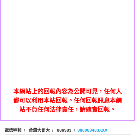
0908285050商家/個人：【應召站】
0972131993：裕隆新鑫借貸【匿名回報】
0937633597商家/個人：【無】
0972131993：裕隆新鑫借貸【匿名回報】
0979049129商家/個人：【汪仔澡堂寵物美
0982084260：汽機車貸款【匿名回報】
0976358085商家/個人：【康代書-房屋二
容工作室】
0277427050：接聽音樂.【匿名回報】
胎/土地二胎/持分貸款/房屋增貸】
0935219225商家/個人：【警察】
0910303219：拖欠工程款，大家要小心
0923325641商家/個人：【楊育彰】
01：Greetings,Iwork【Nicholas Doby回
【黃俊霖回報】
0963600462商家/個人：【花旗銀行】
0981278629：裕隆集團新鑫借貸【匿名回
報】
0921400619商家/個人：【不明】
886816675846：
報】
01：Greetings,Iwork【Nicholas Doby回
oyewzzzmwlfgqudeixig【tgvkqwlkjv回
886816675846：gh2xv1【🗒
0981278629：裕隆集團新鑫借貸【匿名回
報】
0277357216：推銷股票，疑是詐騙。【匿
Transaction.Continue >>
報】
886816675846：
報】
graph.org/BALANCE-36824-US-
0982432519：
名回報】
oyewzzzmwlfgqudeixig【tgvkqwlkjv回
886816675846：gh2xv1【🗒
nmetpkesjxxvxmxjmilr【htyhwnfhpy回
DOLLARS-04-24-2?
0982432519：
0277357216：推銷股票，疑是詐騙。【匿
Transaction.Continue >>
報】
本網站上的回報內容為公開可見，任何人
xvptnfzzxgxyhnysldom【diwzitdytt回報】
hs=82db2fc596e92a7345c946290476fb06&
0982432519：寄免費的牛樟芝??【匿名回
報】
graph.org/BALANCE-36824-US-
0982432519：
名回報】
都可以利用本站回報。任何回報訊息本網
0928859786：中租借貸廣告【匿名回報】
🗒回報】
報】
nmetpkesjxxvxmxjmilr【htyhwnfhpy回
DOLLARS-04-24-2?
0982432519：
站不負任何法律責任，請確實回報。
0963566113：
xvptnfzzxgxyhnysldom【diwzitdytt回報】
hs=82db2fc596e92a7345c946290476fb06&
0982432519：寄免費的牛樟芝??【匿名回
報】
xwuyzefpksflsdeeizxf【dkrpevvehv回報】
0963566113：宅急便物流【匿名回報】
0928859786：中租借貸廣告【匿名回報】
🗒回報】
報】
0981696253：借貸廣告【匿名回報】
0963566113：
電信種類
台灣大哥大
886983
886983483XXX
0910303219：拖欠工程款【匿名回報】