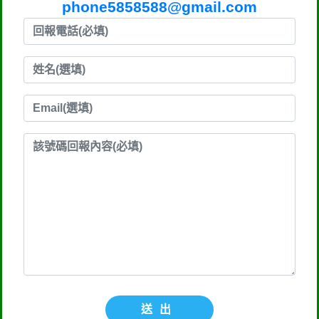
phone5858588@gmail.com
送出