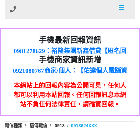
01：Greetings,Iwork【Nicholas Doby回
手機最新回報資訊
0981278629：裕隆集團新鑫借貸【匿名回
報】
886816675846：
報】
0968805568商家/個人：【心理衛生輔導中
oyewzzzmwlfgqudeixig【tgvkqwlkjv回
886816675846：gh2xv1【🗒
手機商家資訊新增
0921080767商家/個人：【佑達個人電腦資
心】
0277357216：推銷股票，疑是詐騙。【匿
Transaction.Continue >>
報】
0981406932商家/個人：【滙誠第二資產公
訊】
graph.org/BALANCE-36824-US-
0982432519：
名回報】
0906425555商家/個人：【匿名】
司】
nmetpkesjxxvxmxjmilr【htyhwnfhpy回
DOLLARS-04-24-2?
0982432519：
本網站上的回報內容為公開可見，任何人
0973717717商家/個人：【墾丁（悍馬租
xvptnfzzxgxyhnysldom【diwzitdytt回報】
hs=82db2fc596e92a7345c946290476fb06&
0982432519：寄免費的牛樟芝??【匿名回
報】
0963419717商家/個人：【林董】
車）】
都可以利用本站回報。任何回報訊息本網
0928859786：中租借貸廣告【匿名回報】
🗒回報】
報】
0907125117商家/個人：【非凡資訊】
站不負任何法律責任，請確實回報。
0963566113：
0973396397商家/個人：【吉昇防火工程】
xwuyzefpksflsdeeizxf【dkrpevvehv回報】
0963566113：宅急便物流【匿名回報】
0973396397商家/個人：【吉昇防火工程】
0981696253：借貸廣告【匿名回報】
0277151332商家/個人：【匯誠第二資產管
電信種類
遠傳電信
0913
0913624XXX
0910303219：拖欠工程款【匿名回報】
0982446908商家/個人：【台新銀行貸款】
理股份有限公司】
0910303219：拖欠工程款【匿名回報】