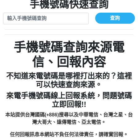
xwuyzefpksflsdeeizxf【dkrpevvehv回報】
0963566113：宅急便物流【匿名回報】
手機號碼快速查詢
0910303219：拖欠工程款【匿名回報】
0981696253：借貸廣告【匿名回報】
0972131993：裕隆新鑫借貸【匿名回報】
0910303219：拖欠工程款【匿名回報】
查詢
0972131993：裕隆新鑫借貸【匿名回報】
0910303219：拖欠工程款【匿名回報】
0982084260：汽機車貸款【匿名回報】
0972131993：裕隆新鑫借貸【匿名回報】
0277427050：接聽音樂.【匿名回報】
0972131993：裕隆新鑫借貸【匿名回報】
手機號碼查詢來源電
0910303219：拖欠工程款，大家要小心
0982084260：汽機車貸款【匿名回報】
【黃俊霖回報】
0277427050：接聽音樂.【匿名回報】
信、回報內容
0910303219：拖欠工程款，大家要小心
【黃俊霖回報】
不知道來電號碼是哪裡打出來的？這裡
可以快速查詢來源。
來電手機號碼線上回報系統，問題號碼
立即回報!!
本站提供台灣國碼(+886)搜尋以及中華電信、台灣之星、台
灣大哥大、遠傳電信、亞太電信。
任何回報訊息本網站不負任何法律責任，請確實回報。