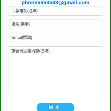
phone5858588@gmail.com
送出