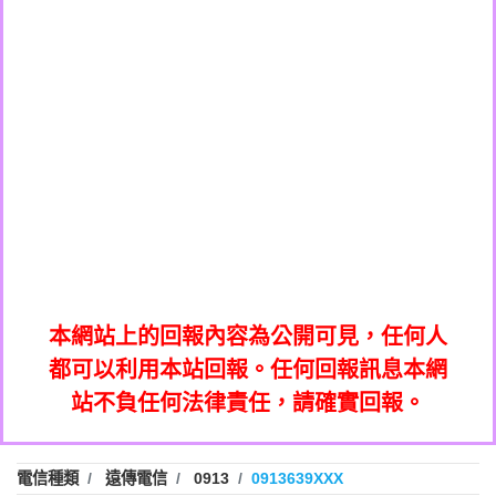
0908285050商家/個人：【應召站】
0972131993：裕隆新鑫借貸【匿名回報】
0937633597商家/個人：【無】
0972131993：裕隆新鑫借貸【匿名回報】
0979049129商家/個人：【汪仔澡堂寵物美
0982084260：汽機車貸款【匿名回報】
0976358085商家/個人：【康代書-房屋二
容工作室】
0277427050：接聽音樂.【匿名回報】
胎/土地二胎/持分貸款/房屋增貸】
0935219225商家/個人：【警察】
0910303219：拖欠工程款，大家要小心
0923325641商家/個人：【楊育彰】
01：Greetings,Iwork【Nicholas Doby回
【黃俊霖回報】
0963600462商家/個人：【花旗銀行】
0981278629：裕隆集團新鑫借貸【匿名回
報】
0921400619商家/個人：【不明】
886816675846：
報】
01：Greetings,Iwork【Nicholas Doby回
oyewzzzmwlfgqudeixig【tgvkqwlkjv回
886816675846：gh2xv1【🗒
0981278629：裕隆集團新鑫借貸【匿名回
報】
0277357216：推銷股票，疑是詐騙。【匿
Transaction.Continue >>
報】
886816675846：
報】
graph.org/BALANCE-36824-US-
0982432519：
名回報】
oyewzzzmwlfgqudeixig【tgvkqwlkjv回
886816675846：gh2xv1【🗒
nmetpkesjxxvxmxjmilr【htyhwnfhpy回
DOLLARS-04-24-2?
0982432519：
0277357216：推銷股票，疑是詐騙。【匿
Transaction.Continue >>
報】
本網站上的回報內容為公開可見，任何人
xvptnfzzxgxyhnysldom【diwzitdytt回報】
hs=82db2fc596e92a7345c946290476fb06&
0982432519：寄免費的牛樟芝??【匿名回
報】
graph.org/BALANCE-36824-US-
0982432519：
名回報】
都可以利用本站回報。任何回報訊息本網
0928859786：中租借貸廣告【匿名回報】
🗒回報】
報】
nmetpkesjxxvxmxjmilr【htyhwnfhpy回
DOLLARS-04-24-2?
0982432519：
站不負任何法律責任，請確實回報。
0963566113：
xvptnfzzxgxyhnysldom【diwzitdytt回報】
hs=82db2fc596e92a7345c946290476fb06&
0982432519：寄免費的牛樟芝??【匿名回
報】
xwuyzefpksflsdeeizxf【dkrpevvehv回報】
0963566113：宅急便物流【匿名回報】
0928859786：中租借貸廣告【匿名回報】
🗒回報】
報】
0981696253：借貸廣告【匿名回報】
0963566113：
電信種類
遠傳電信
0913
0913639XXX
0910303219：拖欠工程款【匿名回報】