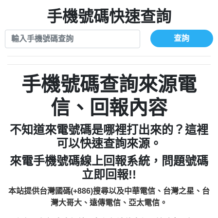
xwuyzefpksflsdeeizxf【dkrpevvehv回報】
0963566113：宅急便物流【匿名回報】
0910303219：拖欠工程款【匿名回報】
手機號碼快速查詢
0981696253：借貸廣告【匿名回報】
0972131993：裕隆新鑫借貸【匿名回報】
0910303219：拖欠工程款【匿名回報】
0972131993：裕隆新鑫借貸【匿名回報】
0910303219：拖欠工程款【匿名回報】
查詢
0982084260：汽機車貸款【匿名回報】
0972131993：裕隆新鑫借貸【匿名回報】
0277427050：接聽音樂.【匿名回報】
0972131993：裕隆新鑫借貸【匿名回報】
0910303219：拖欠工程款，大家要小心
0982084260：汽機車貸款【匿名回報】
手機號碼查詢來源電
【黃俊霖回報】
0277427050：接聽音樂.【匿名回報】
0910303219：拖欠工程款，大家要小心
信、回報內容
【黃俊霖回報】
不知道來電號碼是哪裡打出來的？這裡
可以快速查詢來源。
來電手機號碼線上回報系統，問題號碼
立即回報!!
本站提供台灣國碼(+886)搜尋以及中華電信、台灣之星、台
灣大哥大、遠傳電信、亞太電信。