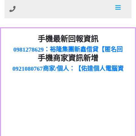
01：Greetings,Iwork【Nicholas Doby回
手機最新回報資訊
0981278629：裕隆集團新鑫借貸【匿名回
報】
886816675846：
報】
0968805568商家/個人：【心理衛生輔導中
oyewzzzmwlfgqudeixig【tgvkqwlkjv回
886816675846：gh2xv1【🗒
手機商家資訊新增
0921080767商家/個人：【佑達個人電腦資
心】
0277357216：推銷股票，疑是詐騙。【匿
Transaction.Continue >>
報】
0981406932商家/個人：【滙誠第二資產公
訊】
graph.org/BALANCE-36824-US-
0982432519：
名回報】
0906425555商家/個人：【匿名】
司】
nmetpkesjxxvxmxjmilr【htyhwnfhpy回
DOLLARS-04-24-2?
0982432519：
0973717717商家/個人：【墾丁（悍馬租
xvptnfzzxgxyhnysldom【diwzitdytt回報】
hs=82db2fc596e92a7345c946290476fb06&
0982432519：寄免費的牛樟芝??【匿名回
報】
0963419717商家/個人：【林董】
車）】
0928859786：中租借貸廣告【匿名回報】
🗒回報】
報】
0907125117商家/個人：【非凡資訊】
0963566113：
0973396397商家/個人：【吉昇防火工程】
xwuyzefpksflsdeeizxf【dkrpevvehv回報】
0963566113：宅急便物流【匿名回報】
0973396397商家/個人：【吉昇防火工程】
0981696253：借貸廣告【匿名回報】
0277151332商家/個人：【匯誠第二資產管
0910303219：拖欠工程款【匿名回報】
0982446908商家/個人：【台新銀行貸款】
理股份有限公司】
0910303219：拖欠工程款【匿名回報】