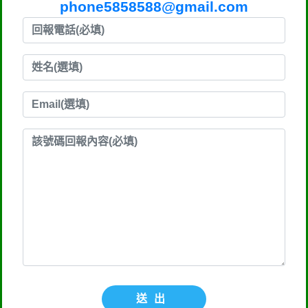
phone5858588@gmail.com
送出