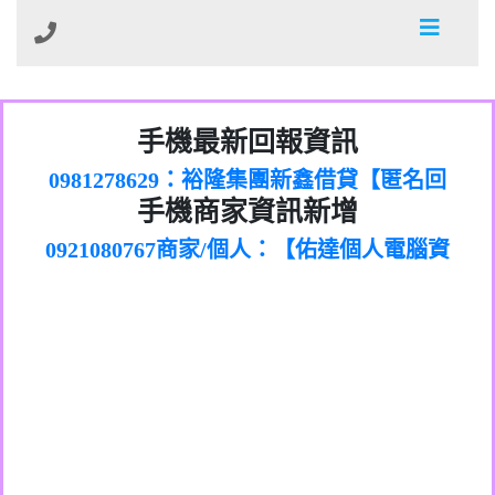
01：Greetings,Iwork【Nicholas Doby回
手機最新回報資訊
0981278629：裕隆集團新鑫借貸【匿名回
報】
886816675846：
報】
0968805568商家/個人：【心理衛生輔導中
oyewzzzmwlfgqudeixig【tgvkqwlkjv回
886816675846：gh2xv1【🗒
手機商家資訊新增
0921080767商家/個人：【佑達個人電腦資
心】
0277357216：推銷股票，疑是詐騙。【匿
Transaction.Continue >>
報】
0981406932商家/個人：【滙誠第二資產公
訊】
graph.org/BALANCE-36824-US-
0982432519：
名回報】
0906425555商家/個人：【匿名】
司】
nmetpkesjxxvxmxjmilr【htyhwnfhpy回
DOLLARS-04-24-2?
0982432519：
0973717717商家/個人：【墾丁（悍馬租
xvptnfzzxgxyhnysldom【diwzitdytt回報】
hs=82db2fc596e92a7345c946290476fb06&
0982432519：寄免費的牛樟芝??【匿名回
報】
0963419717商家/個人：【林董】
車）】
0928859786：中租借貸廣告【匿名回報】
🗒回報】
報】
0907125117商家/個人：【非凡資訊】
0963566113：
0973396397商家/個人：【吉昇防火工程】
xwuyzefpksflsdeeizxf【dkrpevvehv回報】
0963566113：宅急便物流【匿名回報】
0973396397商家/個人：【吉昇防火工程】
0981696253：借貸廣告【匿名回報】
0277151332商家/個人：【匯誠第二資產管
0910303219：拖欠工程款【匿名回報】
0982446908商家/個人：【台新銀行貸款】
理股份有限公司】
0910303219：拖欠工程款【匿名回報】