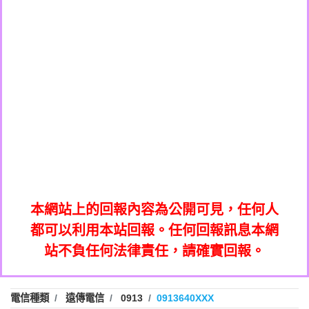
0908285050商家/個人：【應召站】
0972131993：裕隆新鑫借貸【匿名回報】
0937633597商家/個人：【無】
0972131993：裕隆新鑫借貸【匿名回報】
0979049129商家/個人：【汪仔澡堂寵物美
0982084260：汽機車貸款【匿名回報】
0976358085商家/個人：【康代書-房屋二
容工作室】
0277427050：接聽音樂.【匿名回報】
胎/土地二胎/持分貸款/房屋增貸】
0935219225商家/個人：【警察】
0910303219：拖欠工程款，大家要小心
0923325641商家/個人：【楊育彰】
01：Greetings,Iwork【Nicholas Doby回
【黃俊霖回報】
0963600462商家/個人：【花旗銀行】
0981278629：裕隆集團新鑫借貸【匿名回
報】
0921400619商家/個人：【不明】
886816675846：
報】
01：Greetings,Iwork【Nicholas Doby回
oyewzzzmwlfgqudeixig【tgvkqwlkjv回
886816675846：gh2xv1【🗒
0981278629：裕隆集團新鑫借貸【匿名回
報】
0277357216：推銷股票，疑是詐騙。【匿
Transaction.Continue >>
報】
886816675846：
報】
graph.org/BALANCE-36824-US-
0982432519：
名回報】
oyewzzzmwlfgqudeixig【tgvkqwlkjv回
886816675846：gh2xv1【🗒
nmetpkesjxxvxmxjmilr【htyhwnfhpy回
DOLLARS-04-24-2?
0982432519：
0277357216：推銷股票，疑是詐騙。【匿
Transaction.Continue >>
報】
本網站上的回報內容為公開可見，任何人
xvptnfzzxgxyhnysldom【diwzitdytt回報】
hs=82db2fc596e92a7345c946290476fb06&
0982432519：寄免費的牛樟芝??【匿名回
報】
graph.org/BALANCE-36824-US-
0982432519：
名回報】
都可以利用本站回報。任何回報訊息本網
0928859786：中租借貸廣告【匿名回報】
🗒回報】
報】
nmetpkesjxxvxmxjmilr【htyhwnfhpy回
DOLLARS-04-24-2?
0982432519：
站不負任何法律責任，請確實回報。
0963566113：
xvptnfzzxgxyhnysldom【diwzitdytt回報】
hs=82db2fc596e92a7345c946290476fb06&
0982432519：寄免費的牛樟芝??【匿名回
報】
xwuyzefpksflsdeeizxf【dkrpevvehv回報】
0963566113：宅急便物流【匿名回報】
0928859786：中租借貸廣告【匿名回報】
🗒回報】
報】
0981696253：借貸廣告【匿名回報】
0963566113：
電信種類
遠傳電信
0913
0913640XXX
0910303219：拖欠工程款【匿名回報】