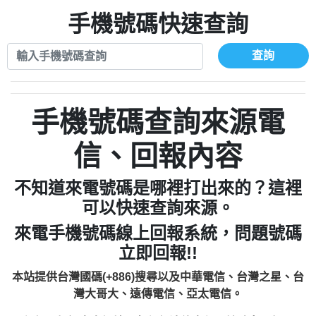
xwuyzefpksflsdeeizxf【dkrpevvehv回報】
0963566113：宅急便物流【匿名回報】
0910303219：拖欠工程款【匿名回報】
手機號碼快速查詢
0981696253：借貸廣告【匿名回報】
0972131993：裕隆新鑫借貸【匿名回報】
0910303219：拖欠工程款【匿名回報】
0972131993：裕隆新鑫借貸【匿名回報】
0910303219：拖欠工程款【匿名回報】
查詢
0982084260：汽機車貸款【匿名回報】
0972131993：裕隆新鑫借貸【匿名回報】
0277427050：接聽音樂.【匿名回報】
0972131993：裕隆新鑫借貸【匿名回報】
0910303219：拖欠工程款，大家要小心
0982084260：汽機車貸款【匿名回報】
手機號碼查詢來源電
【黃俊霖回報】
0277427050：接聽音樂.【匿名回報】
0910303219：拖欠工程款，大家要小心
信、回報內容
【黃俊霖回報】
不知道來電號碼是哪裡打出來的？這裡
可以快速查詢來源。
來電手機號碼線上回報系統，問題號碼
立即回報!!
本站提供台灣國碼(+886)搜尋以及中華電信、台灣之星、台
灣大哥大、遠傳電信、亞太電信。