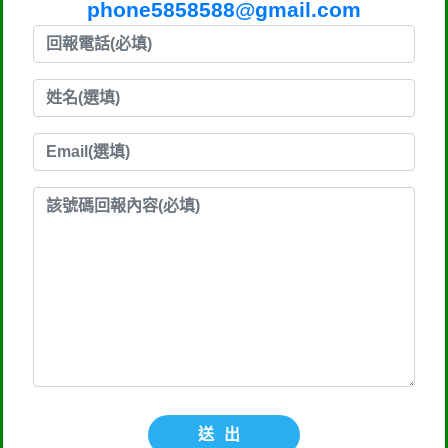
phone5858588@gmail.com
送出