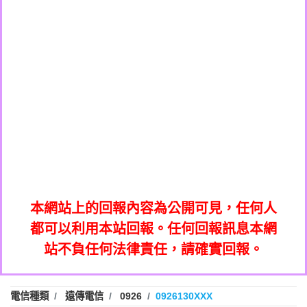
0908285050商家/個人：【應召站】
0972131993：裕隆新鑫借貸【匿名回報】
0937633597商家/個人：【無】
0972131993：裕隆新鑫借貸【匿名回報】
0979049129商家/個人：【汪仔澡堂寵物美
0982084260：汽機車貸款【匿名回報】
0976358085商家/個人：【康代書-房屋二
容工作室】
0277427050：接聽音樂.【匿名回報】
胎/土地二胎/持分貸款/房屋增貸】
0935219225商家/個人：【警察】
0910303219：拖欠工程款，大家要小心
0923325641商家/個人：【楊育彰】
01：Greetings,Iwork【Nicholas Doby回
【黃俊霖回報】
0963600462商家/個人：【花旗銀行】
0981278629：裕隆集團新鑫借貸【匿名回
報】
0921400619商家/個人：【不明】
886816675846：
報】
01：Greetings,Iwork【Nicholas Doby回
oyewzzzmwlfgqudeixig【tgvkqwlkjv回
886816675846：gh2xv1【🗒
0981278629：裕隆集團新鑫借貸【匿名回
報】
0277357216：推銷股票，疑是詐騙。【匿
Transaction.Continue >>
報】
886816675846：
報】
graph.org/BALANCE-36824-US-
0982432519：
名回報】
oyewzzzmwlfgqudeixig【tgvkqwlkjv回
886816675846：gh2xv1【🗒
nmetpkesjxxvxmxjmilr【htyhwnfhpy回
DOLLARS-04-24-2?
0982432519：
0277357216：推銷股票，疑是詐騙。【匿
Transaction.Continue >>
報】
本網站上的回報內容為公開可見，任何人
xvptnfzzxgxyhnysldom【diwzitdytt回報】
hs=82db2fc596e92a7345c946290476fb06&
0982432519：寄免費的牛樟芝??【匿名回
報】
graph.org/BALANCE-36824-US-
0982432519：
名回報】
都可以利用本站回報。任何回報訊息本網
0928859786：中租借貸廣告【匿名回報】
🗒回報】
報】
nmetpkesjxxvxmxjmilr【htyhwnfhpy回
DOLLARS-04-24-2?
0982432519：
站不負任何法律責任，請確實回報。
0963566113：
xvptnfzzxgxyhnysldom【diwzitdytt回報】
hs=82db2fc596e92a7345c946290476fb06&
0982432519：寄免費的牛樟芝??【匿名回
報】
xwuyzefpksflsdeeizxf【dkrpevvehv回報】
0963566113：宅急便物流【匿名回報】
0928859786：中租借貸廣告【匿名回報】
🗒回報】
報】
0981696253：借貸廣告【匿名回報】
0963566113：
電信種類
遠傳電信
0926
0926130XXX
0910303219：拖欠工程款【匿名回報】