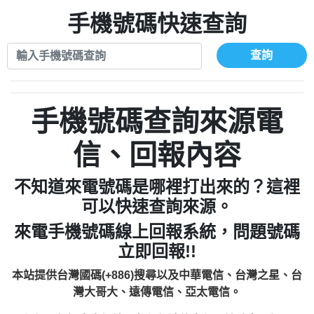
xwuyzefpksflsdeeizxf【dkrpevvehv回報】
0963566113：宅急便物流【匿名回報】
0910303219：拖欠工程款【匿名回報】
手機號碼快速查詢
0981696253：借貸廣告【匿名回報】
0972131993：裕隆新鑫借貸【匿名回報】
0910303219：拖欠工程款【匿名回報】
0972131993：裕隆新鑫借貸【匿名回報】
0910303219：拖欠工程款【匿名回報】
查詢
0982084260：汽機車貸款【匿名回報】
0972131993：裕隆新鑫借貸【匿名回報】
0277427050：接聽音樂.【匿名回報】
0972131993：裕隆新鑫借貸【匿名回報】
0910303219：拖欠工程款，大家要小心
0982084260：汽機車貸款【匿名回報】
手機號碼查詢來源電
【黃俊霖回報】
0277427050：接聽音樂.【匿名回報】
0910303219：拖欠工程款，大家要小心
信、回報內容
【黃俊霖回報】
不知道來電號碼是哪裡打出來的？這裡
可以快速查詢來源。
來電手機號碼線上回報系統，問題號碼
立即回報!!
本站提供台灣國碼(+886)搜尋以及中華電信、台灣之星、台
灣大哥大、遠傳電信、亞太電信。