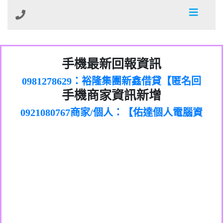
01：Greetings,Iwork【Nicholas Doby回
手機最新回報資訊
0981278629：裕隆集團新鑫借貸【匿名回
報】
886816675846：
報】
0968805568商家/個人：【心理衛生輔導中
oyewzzzmwlfgqudeixig【tgvkqwlkjv回
886816675846：gh2xv1【🗒
手機商家資訊新增
0921080767商家/個人：【佑達個人電腦資
心】
0277357216：推銷股票，疑是詐騙。【匿
Transaction.Continue >>
報】
0981406932商家/個人：【滙誠第二資產公
訊】
graph.org/BALANCE-36824-US-
0982432519：
名回報】
0906425555商家/個人：【匿名】
司】
nmetpkesjxxvxmxjmilr【htyhwnfhpy回
DOLLARS-04-24-2?
0982432519：
0973717717商家/個人：【墾丁（悍馬租
xvptnfzzxgxyhnysldom【diwzitdytt回報】
hs=82db2fc596e92a7345c946290476fb06&
0982432519：寄免費的牛樟芝??【匿名回
報】
0963419717商家/個人：【林董】
車）】
0928859786：中租借貸廣告【匿名回報】
🗒回報】
報】
0907125117商家/個人：【非凡資訊】
0963566113：
0973396397商家/個人：【吉昇防火工程】
xwuyzefpksflsdeeizxf【dkrpevvehv回報】
0963566113：宅急便物流【匿名回報】
0973396397商家/個人：【吉昇防火工程】
0981696253：借貸廣告【匿名回報】
0277151332商家/個人：【匯誠第二資產管
0910303219：拖欠工程款【匿名回報】
0982446908商家/個人：【台新銀行貸款】
理股份有限公司】
0910303219：拖欠工程款【匿名回報】