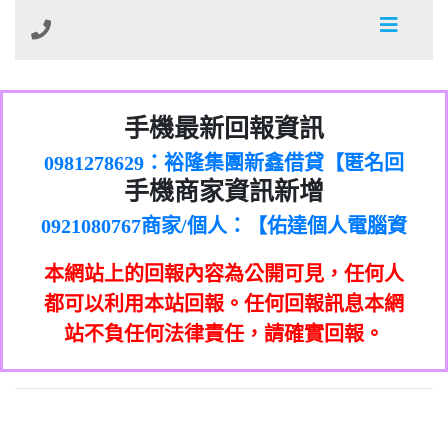
01：Greetings,Iwork【Nicholas Doby回
手機最新回報資訊
0981278629：裕隆集團新鑫借貸【匿名回
報】
886816675846：
報】
0968805568商家/個人：【心理衛生輔導中
oyewzzzmwlfgqudeixig【tgvkqwlkjv回
886816675846：gh2xv1【🗒
手機商家資訊新增
0921080767商家/個人：【佑達個人電腦資
心】
0277357216：推銷股票，疑是詐騙。【匿
Transaction.Continue >>
報】
0981406932商家/個人：【滙誠第二資產公
訊】
graph.org/BALANCE-36824-US-
0982432519：
名回報】
0906425555商家/個人：【匿名】
司】
nmetpkesjxxvxmxjmilr【htyhwnfhpy回
DOLLARS-04-24-2?
0982432519：
本網站上的回報內容為公開可見，任何人
0973717717商家/個人：【墾丁（悍馬租
xvptnfzzxgxyhnysldom【diwzitdytt回報】
hs=82db2fc596e92a7345c946290476fb06&
0982432519：寄免費的牛樟芝??【匿名回
報】
0963419717商家/個人：【林董】
車）】
都可以利用本站回報。任何回報訊息本網
0928859786：中租借貸廣告【匿名回報】
🗒回報】
報】
0907125117商家/個人：【非凡資訊】
站不負任何法律責任，請確實回報。
0963566113：
0973396397商家/個人：【吉昇防火工程】
xwuyzefpksflsdeeizxf【dkrpevvehv回報】
0963566113：宅急便物流【匿名回報】
0973396397商家/個人：【吉昇防火工程】
0981696253：借貸廣告【匿名回報】
0277151332商家/個人：【匯誠第二資產管
0910303219：拖欠工程款【匿名回報】
0982446908商家/個人：【台新銀行貸款】
理股份有限公司】
0910303219：拖欠工程款【匿名回報】