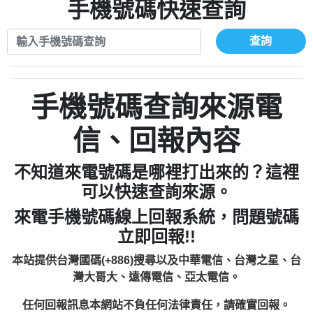
xwuyzefpksflsdeeizxf【dkrpevvehv回報】
0963566113：宅急便物流【匿名回報】
手機號碼快速查詢
0910303219：拖欠工程款【匿名回報】
0981696253：借貸廣告【匿名回報】
0972131993：裕隆新鑫借貸【匿名回報】
0910303219：拖欠工程款【匿名回報】
查詢
0972131993：裕隆新鑫借貸【匿名回報】
0910303219：拖欠工程款【匿名回報】
0982084260：汽機車貸款【匿名回報】
0972131993：裕隆新鑫借貸【匿名回報】
0277427050：接聽音樂.【匿名回報】
0972131993：裕隆新鑫借貸【匿名回報】
手機號碼查詢來源電
0910303219：拖欠工程款，大家要小心
0982084260：汽機車貸款【匿名回報】
【黃俊霖回報】
0277427050：接聽音樂.【匿名回報】
信、回報內容
0910303219：拖欠工程款，大家要小心
【黃俊霖回報】
不知道來電號碼是哪裡打出來的？這裡
可以快速查詢來源。
來電手機號碼線上回報系統，問題號碼
立即回報!!
本站提供台灣國碼(+886)搜尋以及中華電信、台灣之星、台
灣大哥大、遠傳電信、亞太電信。
任何回報訊息本網站不負任何法律責任，請確實回報。