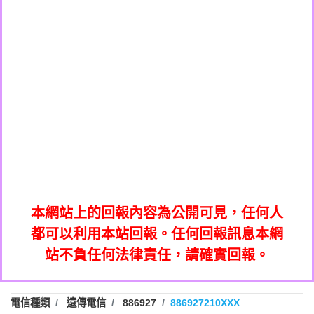
0908285050商家/個人：【應召站】
0972131993：裕隆新鑫借貸【匿名回報】
0937633597商家/個人：【無】
0972131993：裕隆新鑫借貸【匿名回報】
0979049129商家/個人：【汪仔澡堂寵物美
0982084260：汽機車貸款【匿名回報】
0976358085商家/個人：【康代書-房屋二
容工作室】
0277427050：接聽音樂.【匿名回報】
胎/土地二胎/持分貸款/房屋增貸】
0935219225商家/個人：【警察】
0910303219：拖欠工程款，大家要小心
0923325641商家/個人：【楊育彰】
01：Greetings,Iwork【Nicholas Doby回
【黃俊霖回報】
0963600462商家/個人：【花旗銀行】
0981278629：裕隆集團新鑫借貸【匿名回
報】
0921400619商家/個人：【不明】
886816675846：
報】
01：Greetings,Iwork【Nicholas Doby回
oyewzzzmwlfgqudeixig【tgvkqwlkjv回
886816675846：gh2xv1【🗒
0981278629：裕隆集團新鑫借貸【匿名回
報】
0277357216：推銷股票，疑是詐騙。【匿
Transaction.Continue >>
報】
886816675846：
報】
graph.org/BALANCE-36824-US-
0982432519：
名回報】
oyewzzzmwlfgqudeixig【tgvkqwlkjv回
886816675846：gh2xv1【🗒
nmetpkesjxxvxmxjmilr【htyhwnfhpy回
DOLLARS-04-24-2?
0982432519：
0277357216：推銷股票，疑是詐騙。【匿
Transaction.Continue >>
報】
本網站上的回報內容為公開可見，任何人
xvptnfzzxgxyhnysldom【diwzitdytt回報】
hs=82db2fc596e92a7345c946290476fb06&
0982432519：寄免費的牛樟芝??【匿名回
報】
graph.org/BALANCE-36824-US-
0982432519：
名回報】
都可以利用本站回報。任何回報訊息本網
0928859786：中租借貸廣告【匿名回報】
🗒回報】
報】
nmetpkesjxxvxmxjmilr【htyhwnfhpy回
DOLLARS-04-24-2?
0982432519：
站不負任何法律責任，請確實回報。
0963566113：
xvptnfzzxgxyhnysldom【diwzitdytt回報】
hs=82db2fc596e92a7345c946290476fb06&
0982432519：寄免費的牛樟芝??【匿名回
報】
xwuyzefpksflsdeeizxf【dkrpevvehv回報】
0963566113：宅急便物流【匿名回報】
0928859786：中租借貸廣告【匿名回報】
🗒回報】
報】
0981696253：借貸廣告【匿名回報】
0963566113：
電信種類
遠傳電信
886927
886927210XXX
0910303219：拖欠工程款【匿名回報】