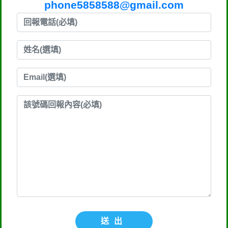
phone5858588@gmail.com
送出