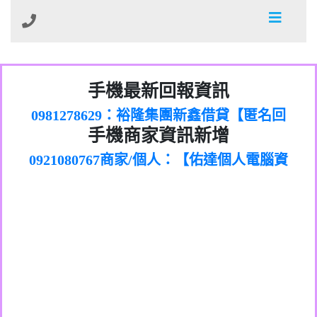
01：Greetings,Iwork【Nicholas Doby回
手機最新回報資訊
0981278629：裕隆集團新鑫借貸【匿名回
報】
886816675846：
報】
0968805568商家/個人：【心理衛生輔導中
oyewzzzmwlfgqudeixig【tgvkqwlkjv回
886816675846：gh2xv1【🗒
手機商家資訊新增
0921080767商家/個人：【佑達個人電腦資
心】
0277357216：推銷股票，疑是詐騙。【匿
Transaction.Continue >>
報】
0981406932商家/個人：【滙誠第二資產公
訊】
graph.org/BALANCE-36824-US-
0982432519：
名回報】
0906425555商家/個人：【匿名】
司】
nmetpkesjxxvxmxjmilr【htyhwnfhpy回
DOLLARS-04-24-2?
0982432519：
0973717717商家/個人：【墾丁（悍馬租
xvptnfzzxgxyhnysldom【diwzitdytt回報】
hs=82db2fc596e92a7345c946290476fb06&
0982432519：寄免費的牛樟芝??【匿名回
報】
0963419717商家/個人：【林董】
車）】
0928859786：中租借貸廣告【匿名回報】
🗒回報】
報】
0907125117商家/個人：【非凡資訊】
0963566113：
0973396397商家/個人：【吉昇防火工程】
xwuyzefpksflsdeeizxf【dkrpevvehv回報】
0963566113：宅急便物流【匿名回報】
0973396397商家/個人：【吉昇防火工程】
0981696253：借貸廣告【匿名回報】
0277151332商家/個人：【匯誠第二資產管
0910303219：拖欠工程款【匿名回報】
0982446908商家/個人：【台新銀行貸款】
理股份有限公司】
0910303219：拖欠工程款【匿名回報】