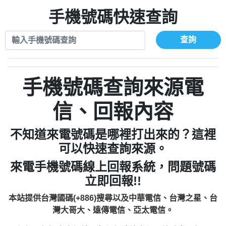
xwuyzefpksflsdeeizxf【dkrpevvehv回報】
0963566113：宅急便物流【匿名回報】
0910303219：拖欠工程款【匿名回報】
手機號碼快速查詢
0981696253：借貸廣告【匿名回報】
0972131993：裕隆新鑫借貸【匿名回報】
0910303219：拖欠工程款【匿名回報】
0972131993：裕隆新鑫借貸【匿名回報】
0910303219：拖欠工程款【匿名回報】
查詢
0982084260：汽機車貸款【匿名回報】
0972131993：裕隆新鑫借貸【匿名回報】
0277427050：接聽音樂.【匿名回報】
0972131993：裕隆新鑫借貸【匿名回報】
0910303219：拖欠工程款，大家要小心
0982084260：汽機車貸款【匿名回報】
手機號碼查詢來源電
【黃俊霖回報】
0277427050：接聽音樂.【匿名回報】
0910303219：拖欠工程款，大家要小心
信、回報內容
【黃俊霖回報】
不知道來電號碼是哪裡打出來的？這裡
可以快速查詢來源。
來電手機號碼線上回報系統，問題號碼
立即回報!!
本站提供台灣國碼(+886)搜尋以及中華電信、台灣之星、台
灣大哥大、遠傳電信、亞太電信。