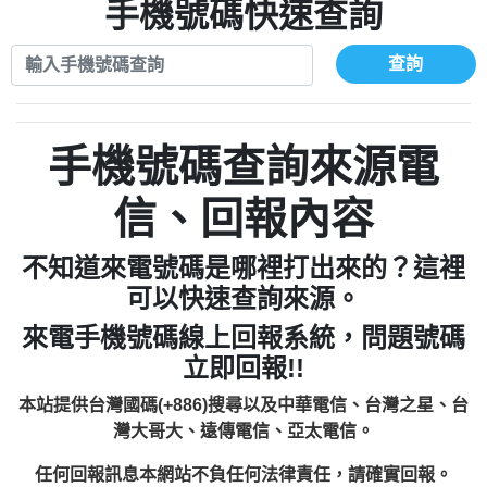
xwuyzefpksflsdeeizxf【dkrpevvehv回報】
0963566113：宅急便物流【匿名回報】
手機號碼快速查詢
0910303219：拖欠工程款【匿名回報】
0981696253：借貸廣告【匿名回報】
0972131993：裕隆新鑫借貸【匿名回報】
0910303219：拖欠工程款【匿名回報】
查詢
0972131993：裕隆新鑫借貸【匿名回報】
0910303219：拖欠工程款【匿名回報】
0982084260：汽機車貸款【匿名回報】
0972131993：裕隆新鑫借貸【匿名回報】
0277427050：接聽音樂.【匿名回報】
0972131993：裕隆新鑫借貸【匿名回報】
手機號碼查詢來源電
0910303219：拖欠工程款，大家要小心
0982084260：汽機車貸款【匿名回報】
【黃俊霖回報】
0277427050：接聽音樂.【匿名回報】
信、回報內容
0910303219：拖欠工程款，大家要小心
【黃俊霖回報】
不知道來電號碼是哪裡打出來的？這裡
可以快速查詢來源。
來電手機號碼線上回報系統，問題號碼
立即回報!!
本站提供台灣國碼(+886)搜尋以及中華電信、台灣之星、台
灣大哥大、遠傳電信、亞太電信。
任何回報訊息本網站不負任何法律責任，請確實回報。