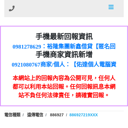
01：Greetings,Iwork【Nicholas Doby回
手機最新回報資訊
0981278629：裕隆集團新鑫借貸【匿名回
報】
886816675846：
報】
0968805568商家/個人：【心理衛生輔導中
oyewzzzmwlfgqudeixig【tgvkqwlkjv回
886816675846：gh2xv1【🗒
手機商家資訊新增
0921080767商家/個人：【佑達個人電腦資
心】
0277357216：推銷股票，疑是詐騙。【匿
Transaction.Continue >>
報】
0981406932商家/個人：【滙誠第二資產公
訊】
graph.org/BALANCE-36824-US-
0982432519：
名回報】
0906425555商家/個人：【匿名】
司】
nmetpkesjxxvxmxjmilr【htyhwnfhpy回
DOLLARS-04-24-2?
0982432519：
本網站上的回報內容為公開可見，任何人
0973717717商家/個人：【墾丁（悍馬租
xvptnfzzxgxyhnysldom【diwzitdytt回報】
hs=82db2fc596e92a7345c946290476fb06&
0982432519：寄免費的牛樟芝??【匿名回
報】
0963419717商家/個人：【林董】
車）】
都可以利用本站回報。任何回報訊息本網
0928859786：中租借貸廣告【匿名回報】
🗒回報】
報】
0907125117商家/個人：【非凡資訊】
站不負任何法律責任，請確實回報。
0963566113：
0973396397商家/個人：【吉昇防火工程】
xwuyzefpksflsdeeizxf【dkrpevvehv回報】
0963566113：宅急便物流【匿名回報】
0973396397商家/個人：【吉昇防火工程】
0981696253：借貸廣告【匿名回報】
0277151332商家/個人：【匯誠第二資產管
電信種類
遠傳電信
886927
886927219XXX
0910303219：拖欠工程款【匿名回報】
0982446908商家/個人：【台新銀行貸款】
理股份有限公司】
0910303219：拖欠工程款【匿名回報】