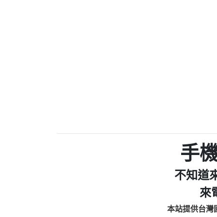
0910303219：拖欠工
0972131993：裕隆新
0972131993：裕隆新
0982084260：汽機車
0277427050：接聽音
0910303219：拖欠工程款，
01：Greetings,Iwork【Ni
0981278629：裕隆集團
886816675846：oyewzzzmwlfgqud
886816675846：gh2xv1【🗒 Tran
graph.org/BALANCE-36824-US
0277357216：推銷股票，
0982432519：nmetpkesjxxvxmx
hs=82db2fc596e92a7345c946
手
0982432519：xvptnfzzxgxyhnys
0982432519：寄免費的牛
不知道
0928859786：中租借
0963566113：xwuyzefpksflsdee
來
0963566113：宅急便
本站提供台灣
0981696253：借貸