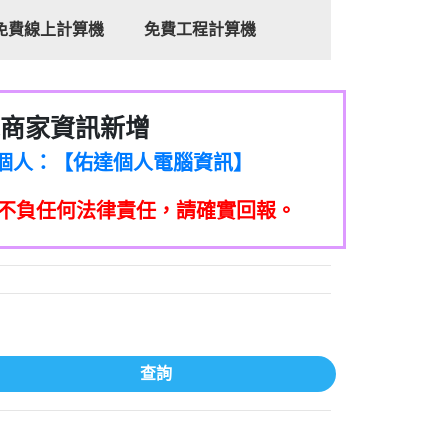
免費線上計算機
免費工程計算機
商家資訊新增
8商家/個人：【心理衛生輔導中心】
7商家/個人：【佑達個人電腦資訊】
2商家/個人：【滙誠第二資產公司】
不負任何法律責任，請確實回報。
5555商家/個人：【匿名】
7商家/個人：【墾丁（悍馬租車）】
9717商家/個人：【林董】
117商家/個人：【非凡資訊】
97商家/個人：【吉昇防火工程】
97商家/個人：【吉昇防火工程】
家/個人：【匯誠第二資產管理股份有限公
查詢
08商家/個人：【台新銀行貸款】
司】
050商家/個人：【應召站】
33597商家/個人：【無】