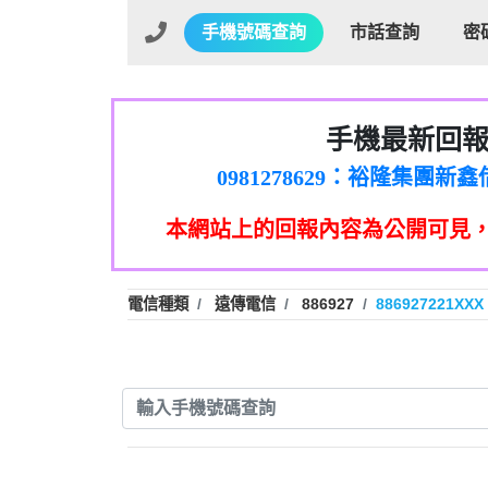
手機號碼查詢
市話查詢
密
手機最新回
01：Greetings,Iwork【Ni
0981278629：裕隆集團
886816675846：oyewzzzmwlfgqud
本網站上的回報內容為公開可見
886816675846：gh2xv1【🗒 Tran
graph.org/BALANCE-36824-US
0277357216：推銷股票，
0982432519：nmetpkesjxxvxmx
hs=82db2fc596e92a7345c946
電信種類
遠傳電信
886927
886927221XXX
0982432519：xvptnfzzxgxyhnys
0982432519：寄免費的牛
0928859786：中租借
0963566113：xwuyzefpksflsdee
0963566113：宅急便
0981696253：借貸
0910303219：拖欠工