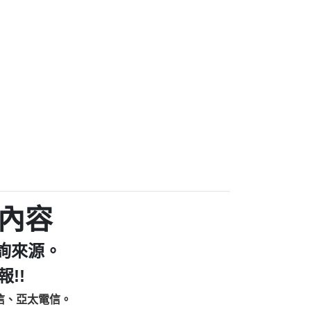
家/個人：【汪仔澡堂寵物美容工作室】
個人：【康代書-房屋二胎/土地二胎/持分
9225商家/個人：【警察】
款/房屋增貸】
641商家/個人：【楊育彰】
462商家/個人：【花旗銀行】
0619商家/個人：【不明】
Iwork【Nicholas Doby回報】
9：裕隆集團新鑫借貸【匿名回報】
zzmwlfgqudeixig【tgvkqwlkjv回報】
1【🗒 Transaction.Continue >>
E-36824-US-DOLLARS-04-24-2?
：推銷股票，疑是詐騙。【匿名回報】
sjxxvxmxjmilr【htyhwnfhpy回報】
a7345c946290476fb06& 🗒回報】
內容
zzxgxyhnysldom【diwzitdytt回報】
9：寄免費的牛樟芝??【匿名回報】
詢來源。
86：中租借貸廣告【匿名回報】
fpksflsdeeizxf【dkrpevvehv回報】
!!
113：宅急便物流【匿名回報】
信、亞太電信。
253：借貸廣告【匿名回報】