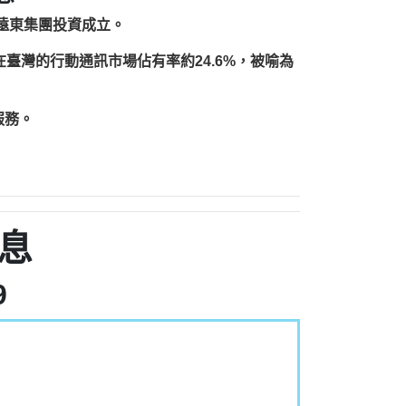
由遠東集團投資成立。
，在臺灣的行動通訊市場佔有率約24.6%，被喻為
服務。
息
9