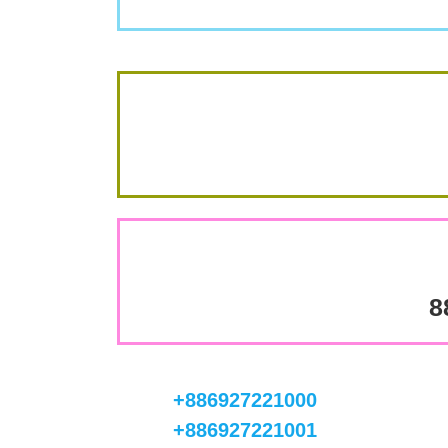
8
+886927221000
+886927221001