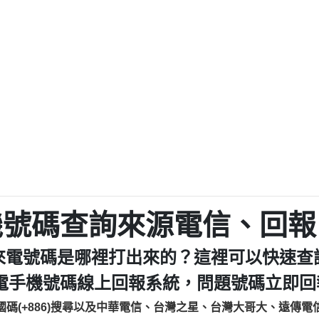
程款【匿名回報】
0979049129商
鑫借貸【匿名回報】
0976358085商家/
鑫借貸【匿名回報】
093521
貸
貸款【匿名回報】
0923325
樂.【匿名回報】
0963600
大家要小心【黃俊霖回報】
092140
cholas Doby回報】
01：Greetings,
新鑫借貸【匿名回報】
098127862
eixig【tgvkqwlkjv回報】
886816675846：oyewz
saction.Continue >>
886816675846：gh2xv
-DOLLARS-04-24-2?
疑是詐騙。【匿名回報】
graph.org/BALANC
0277357216
jmilr【htyhwnfhpy回報】
290476fb06& 🗒回報】
0982432519：nmetpke
hs=82db2fc596e92
機號碼查詢來源電信、回報
ldom【diwzitdytt回報】
0982432519：xvptnf
樟芝??【匿名回報】
098243251
來電號碼是哪裡打出來的？這裡可以快速查
貸廣告【匿名回報】
09288597
izxf【dkrpevvehv回報】
0963566113：xwuyze
電手機號碼線上回報系統，問題號碼立即回報
物流【匿名回報】
0963566
國碼(+886)搜尋以及中華電信、台灣之星、台灣大哥大、遠傳電
廣告【匿名回報】
0981696