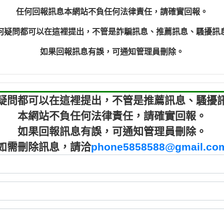
程款【匿名回報】
0910303
任何回報訊息本網站不負任何法律責任，請確實回報。
程款【匿名回報】
0910303
何疑問都可以在這裡提出，不管是詐騙訊息、推薦訊息、騷擾訊
鑫借貸【匿名回報】
09721319
鑫借貸【匿名回報】
09721319
如果回報訊息有誤，可通知管理員刪除。
貸款【匿名回報】
0982084
樂.【匿名回報】
0277427
大家要小心【黃俊霖回報】
0910303219：
疑問都可以在這裡提出，不管是推薦訊息、騷擾
本網站不負任何法律責任，請確實回報。
如果回報訊息有誤，可通知管理員刪除。
如需刪除訊息，請洽
phone5858588@gmail.co