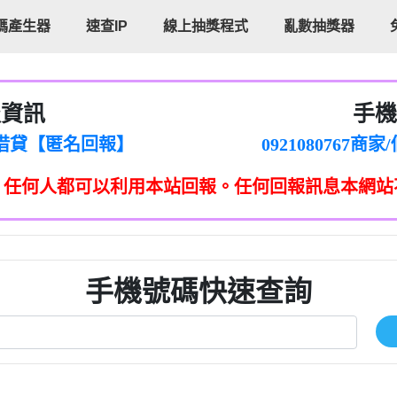
碼產生器
速查IP
線上抽獎程式
亂數抽獎器
報資訊
手機
cholas Doby回報】
096880556
新鑫借貸【匿名回報】
092108076
eixig【tgvkqwlkjv回報】
098140693
，任何人都可以利用本站回報。任何回報訊息本網站
saction.Continue >>
090642
-DOLLARS-04-24-2?
疑是詐騙。【匿名回報】
097371771
jmilr【htyhwnfhpy回報】
290476fb06& 🗒回報】
096341
ldom【diwzitdytt回報】
0907125
樟芝??【匿名回報】
09733963
手機號碼快速查詢
貸廣告【匿名回報】
09733963
izxf【dkrpevvehv回報】
0277151332商
物流【匿名回報】
09824469
廣告【匿名回報】
0908285
程款【匿名回報】
09376