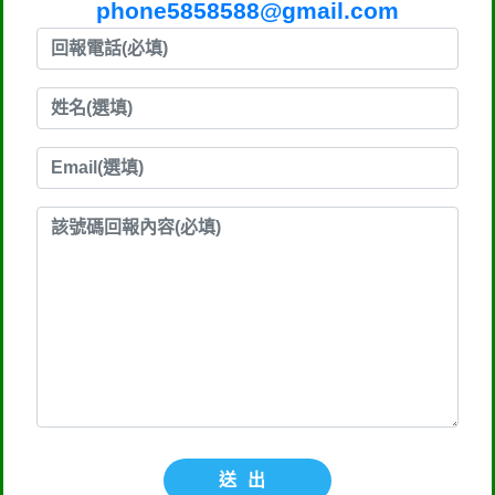
phone5858588@gmail.com
送出