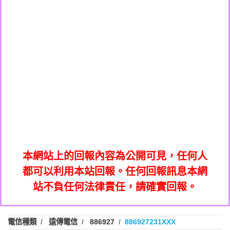
0908285050商家/個人：【應召站】
0972131993：裕隆新鑫借貸【匿名回報】
0937633597商家/個人：【無】
0972131993：裕隆新鑫借貸【匿名回報】
0979049129商家/個人：【汪仔澡堂寵物美
0982084260：汽機車貸款【匿名回報】
0976358085商家/個人：【康代書-房屋二
容工作室】
0277427050：接聽音樂.【匿名回報】
胎/土地二胎/持分貸款/房屋增貸】
0935219225商家/個人：【警察】
0910303219：拖欠工程款，大家要小心
0923325641商家/個人：【楊育彰】
01：Greetings,Iwork【Nicholas Doby回
【黃俊霖回報】
0963600462商家/個人：【花旗銀行】
0981278629：裕隆集團新鑫借貸【匿名回
報】
0921400619商家/個人：【不明】
886816675846：
報】
01：Greetings,Iwork【Nicholas Doby回
oyewzzzmwlfgqudeixig【tgvkqwlkjv回
886816675846：gh2xv1【🗒
0981278629：裕隆集團新鑫借貸【匿名回
報】
0277357216：推銷股票，疑是詐騙。【匿
Transaction.Continue >>
報】
886816675846：
報】
graph.org/BALANCE-36824-US-
0982432519：
名回報】
oyewzzzmwlfgqudeixig【tgvkqwlkjv回
886816675846：gh2xv1【🗒
nmetpkesjxxvxmxjmilr【htyhwnfhpy回
DOLLARS-04-24-2?
0982432519：
0277357216：推銷股票，疑是詐騙。【匿
Transaction.Continue >>
報】
本網站上的回報內容為公開可見，任何人
xvptnfzzxgxyhnysldom【diwzitdytt回報】
hs=82db2fc596e92a7345c946290476fb06&
0982432519：寄免費的牛樟芝??【匿名回
報】
graph.org/BALANCE-36824-US-
0982432519：
名回報】
都可以利用本站回報。任何回報訊息本網
0928859786：中租借貸廣告【匿名回報】
🗒回報】
報】
nmetpkesjxxvxmxjmilr【htyhwnfhpy回
DOLLARS-04-24-2?
0982432519：
站不負任何法律責任，請確實回報。
0963566113：
xvptnfzzxgxyhnysldom【diwzitdytt回報】
hs=82db2fc596e92a7345c946290476fb06&
0982432519：寄免費的牛樟芝??【匿名回
報】
xwuyzefpksflsdeeizxf【dkrpevvehv回報】
0963566113：宅急便物流【匿名回報】
0928859786：中租借貸廣告【匿名回報】
🗒回報】
報】
0981696253：借貸廣告【匿名回報】
0963566113：
電信種類
遠傳電信
886927
886927231XXX
0910303219：拖欠工程款【匿名回報】