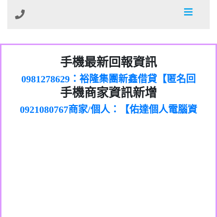
01：Greetings,Iwork【Nicholas Doby回
手機最新回報資訊
0981278629：裕隆集團新鑫借貸【匿名回
報】
886816675846：
報】
0968805568商家/個人：【心理衛生輔導中
oyewzzzmwlfgqudeixig【tgvkqwlkjv回
886816675846：gh2xv1【🗒
手機商家資訊新增
0921080767商家/個人：【佑達個人電腦資
心】
0277357216：推銷股票，疑是詐騙。【匿
Transaction.Continue >>
報】
0981406932商家/個人：【滙誠第二資產公
訊】
graph.org/BALANCE-36824-US-
0982432519：
名回報】
0906425555商家/個人：【匿名】
司】
nmetpkesjxxvxmxjmilr【htyhwnfhpy回
DOLLARS-04-24-2?
0982432519：
0973717717商家/個人：【墾丁（悍馬租
xvptnfzzxgxyhnysldom【diwzitdytt回報】
hs=82db2fc596e92a7345c946290476fb06&
0982432519：寄免費的牛樟芝??【匿名回
報】
0963419717商家/個人：【林董】
車）】
0928859786：中租借貸廣告【匿名回報】
🗒回報】
報】
0907125117商家/個人：【非凡資訊】
0963566113：
0973396397商家/個人：【吉昇防火工程】
xwuyzefpksflsdeeizxf【dkrpevvehv回報】
0963566113：宅急便物流【匿名回報】
0973396397商家/個人：【吉昇防火工程】
0981696253：借貸廣告【匿名回報】
0277151332商家/個人：【匯誠第二資產管
0910303219：拖欠工程款【匿名回報】
0982446908商家/個人：【台新銀行貸款】
理股份有限公司】
0910303219：拖欠工程款【匿名回報】