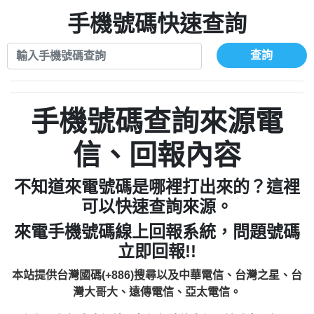
xwuyzefpksflsdeeizxf【dkrpevvehv回報】
0963566113：宅急便物流【匿名回報】
0910303219：拖欠工程款【匿名回報】
手機號碼快速查詢
0981696253：借貸廣告【匿名回報】
0972131993：裕隆新鑫借貸【匿名回報】
0910303219：拖欠工程款【匿名回報】
0972131993：裕隆新鑫借貸【匿名回報】
0910303219：拖欠工程款【匿名回報】
查詢
0982084260：汽機車貸款【匿名回報】
0972131993：裕隆新鑫借貸【匿名回報】
0277427050：接聽音樂.【匿名回報】
0972131993：裕隆新鑫借貸【匿名回報】
0910303219：拖欠工程款，大家要小心
0982084260：汽機車貸款【匿名回報】
手機號碼查詢來源電
【黃俊霖回報】
0277427050：接聽音樂.【匿名回報】
0910303219：拖欠工程款，大家要小心
信、回報內容
【黃俊霖回報】
不知道來電號碼是哪裡打出來的？這裡
可以快速查詢來源。
來電手機號碼線上回報系統，問題號碼
立即回報!!
本站提供台灣國碼(+886)搜尋以及中華電信、台灣之星、台
灣大哥大、遠傳電信、亞太電信。