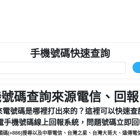
程款【匿名回報】
0979049129商
鑫借貸【匿名回報】
0976358085商家/
鑫借貸【匿名回報】
093521
貸
貸款【匿名回報】
0923325
樂.【匿名回報】
0963600
大家要小心【黃俊霖回報】
092140
手機號碼快速查詢
cholas Doby回報】
01：Greetings,
新鑫借貸【匿名回報】
098127862
eixig【tgvkqwlkjv回報】
886816675846：oyewz
saction.Continue >>
886816675846：gh2xv
-DOLLARS-04-24-2?
疑是詐騙。【匿名回報】
graph.org/BALANC
0277357216
jmilr【htyhwnfhpy回報】
290476fb06& 🗒回報】
0982432519：nmetpke
hs=82db2fc596e92
機號碼查詢來源電信、回報
ldom【diwzitdytt回報】
0982432519：xvptnf
樟芝??【匿名回報】
098243251
來電號碼是哪裡打出來的？這裡可以快速查
貸廣告【匿名回報】
09288597
電手機號碼線上回報系統，問題號碼立即回報
izxf【dkrpevvehv回報】
0963566113：xwuyze
物流【匿名回報】
0963566
國碼(+886)搜尋以及中華電信、台灣之星、台灣大哥大、遠傳電
廣告【匿名回報】
0981696