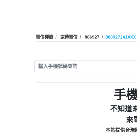
0910303219：拖欠工
0972131993：裕隆新
0972131993：裕隆新
0982084260：汽機車
0277427050：接聽音
電信種類
遠傳電信
886927
886927241XXX
0910303219：拖欠工程款，
01：Greetings,Iwork【Ni
0981278629：裕隆集團
886816675846：oyewzzzmwlfgqud
886816675846：gh2xv1【🗒 Tran
graph.org/BALANCE-36824-US
0277357216：推銷股票，
0982432519：nmetpkesjxxvxmx
hs=82db2fc596e92a7345c946
手
0982432519：xvptnfzzxgxyhnys
0982432519：寄免費的牛
不知道
0928859786：中租借
來
0963566113：xwuyzefpksflsdee
0963566113：宅急便
本站提供台灣
0981696253：借貸