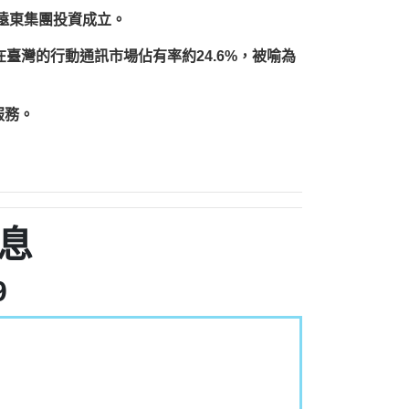
由遠東集團投資成立。
，在臺灣的行動通訊市場佔有率約24.6%，被喻為
服務。
息
9