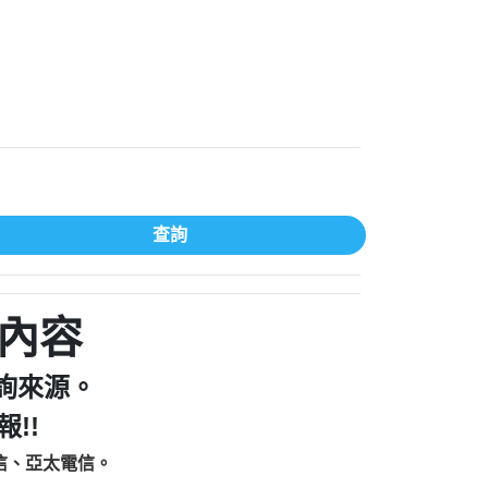
家/個人：【汪仔澡堂寵物美容工作室】
個人：【康代書-房屋二胎/土地二胎/持分
9225商家/個人：【警察】
款/房屋增貸】
641商家/個人：【楊育彰】
462商家/個人：【花旗銀行】
0619商家/個人：【不明】
Iwork【Nicholas Doby回報】
9：裕隆集團新鑫借貸【匿名回報】
zzmwlfgqudeixig【tgvkqwlkjv回報】
查詢
1【🗒 Transaction.Continue >>
E-36824-US-DOLLARS-04-24-2?
：推銷股票，疑是詐騙。【匿名回報】
sjxxvxmxjmilr【htyhwnfhpy回報】
a7345c946290476fb06& 🗒回報】
內容
zzxgxyhnysldom【diwzitdytt回報】
9：寄免費的牛樟芝??【匿名回報】
詢來源。
86：中租借貸廣告【匿名回報】
!!
fpksflsdeeizxf【dkrpevvehv回報】
113：宅急便物流【匿名回報】
信、亞太電信。
253：借貸廣告【匿名回報】