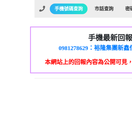
手機號碼查詢
市話查詢
密
手機最新回
01：Greetings,Iwork【Ni
0981278629：裕隆集團
886816675846：oyewzzzmwlfgqud
本網站上的回報內容為公開可見
886816675846：gh2xv1【🗒 Tran
graph.org/BALANCE-36824-US
0277357216：推銷股票，
0982432519：nmetpkesjxxvxmx
hs=82db2fc596e92a7345c946
0982432519：xvptnfzzxgxyhnys
0982432519：寄免費的牛
0928859786：中租借
0963566113：xwuyzefpksflsdee
0963566113：宅急便
0981696253：借貸
0910303219：拖欠工