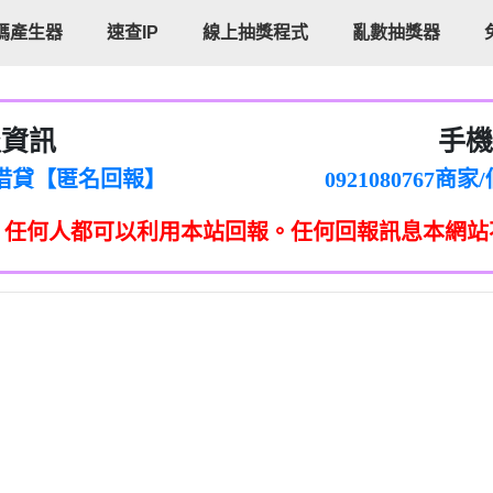
碼產生器
速查IP
線上抽獎程式
亂數抽獎器
報資訊
手機
cholas Doby回報】
096880556
新鑫借貸【匿名回報】
092108076
eixig【tgvkqwlkjv回報】
098140693
，任何人都可以利用本站回報。任何回報訊息本網站
saction.Continue >>
090642
-DOLLARS-04-24-2?
疑是詐騙。【匿名回報】
097371771
jmilr【htyhwnfhpy回報】
290476fb06& 🗒回報】
096341
ldom【diwzitdytt回報】
0907125
樟芝??【匿名回報】
09733963
貸廣告【匿名回報】
09733963
izxf【dkrpevvehv回報】
0277151332商
物流【匿名回報】
09824469
廣告【匿名回報】
0908285
程款【匿名回報】
09376