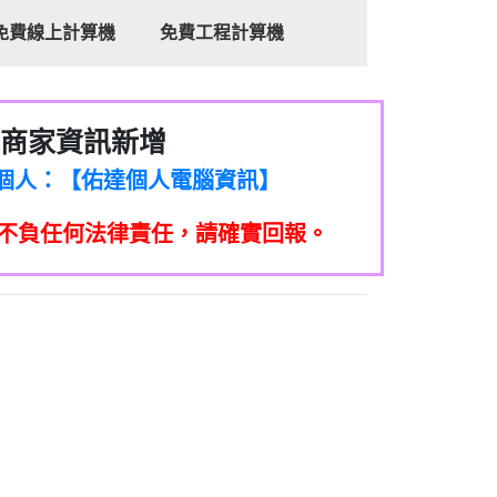
免費線上計算機
免費工程計算機
商家資訊新增
8商家/個人：【心理衛生輔導中心】
7商家/個人：【佑達個人電腦資訊】
2商家/個人：【滙誠第二資產公司】
不負任何法律責任，請確實回報。
5555商家/個人：【匿名】
7商家/個人：【墾丁（悍馬租車）】
9717商家/個人：【林董】
117商家/個人：【非凡資訊】
97商家/個人：【吉昇防火工程】
97商家/個人：【吉昇防火工程】
家/個人：【匯誠第二資產管理股份有限公
08商家/個人：【台新銀行貸款】
司】
050商家/個人：【應召站】
33597商家/個人：【無】