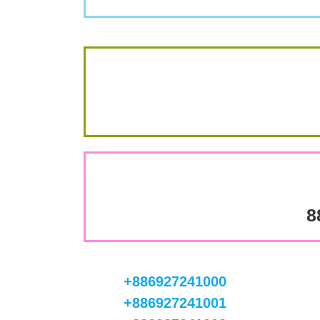
8
+886927241000
+886927241001