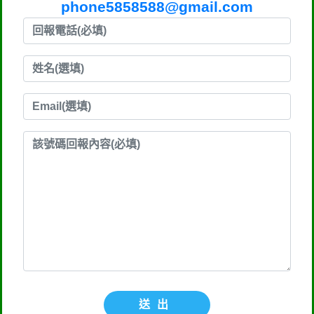
phone5858588@gmail.com
送出