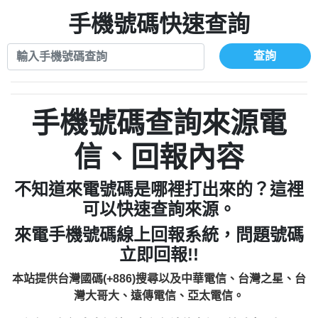
xwuyzefpksflsdeeizxf【dkrpevvehv回報】
0963566113：宅急便物流【匿名回報】
0910303219：拖欠工程款【匿名回報】
手機號碼快速查詢
0981696253：借貸廣告【匿名回報】
0972131993：裕隆新鑫借貸【匿名回報】
0910303219：拖欠工程款【匿名回報】
0972131993：裕隆新鑫借貸【匿名回報】
0910303219：拖欠工程款【匿名回報】
查詢
0982084260：汽機車貸款【匿名回報】
0972131993：裕隆新鑫借貸【匿名回報】
0277427050：接聽音樂.【匿名回報】
0972131993：裕隆新鑫借貸【匿名回報】
0910303219：拖欠工程款，大家要小心
0982084260：汽機車貸款【匿名回報】
手機號碼查詢來源電
【黃俊霖回報】
0277427050：接聽音樂.【匿名回報】
0910303219：拖欠工程款，大家要小心
信、回報內容
【黃俊霖回報】
不知道來電號碼是哪裡打出來的？這裡
可以快速查詢來源。
來電手機號碼線上回報系統，問題號碼
立即回報!!
本站提供台灣國碼(+886)搜尋以及中華電信、台灣之星、台
灣大哥大、遠傳電信、亞太電信。