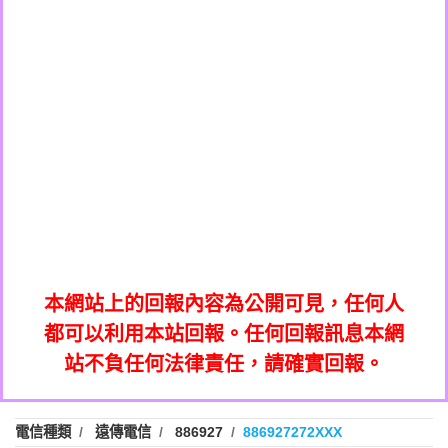
0908285050商家/個人：【應召站】
0972131993：裕隆新鑫借貸【匿名回報】
0937633597商家/個人：【無】
0972131993：裕隆新鑫借貸【匿名回報】
0979049129商家/個人：【汪仔澡堂寵物美
0982084260：汽機車貸款【匿名回報】
0976358085商家/個人：【康代書-房屋二
容工作室】
0277427050：接聽音樂.【匿名回報】
胎/土地二胎/持分貸款/房屋增貸】
0935219225商家/個人：【警察】
0910303219：拖欠工程款，大家要小心
0923325641商家/個人：【楊育彰】
01：Greetings,Iwork【Nicholas Doby回
【黃俊霖回報】
0963600462商家/個人：【花旗銀行】
0981278629：裕隆集團新鑫借貸【匿名回
報】
0921400619商家/個人：【不明】
886816675846：
報】
01：Greetings,Iwork【Nicholas Doby回
oyewzzzmwlfgqudeixig【tgvkqwlkjv回
886816675846：gh2xv1【🗒
0981278629：裕隆集團新鑫借貸【匿名回
報】
0277357216：推銷股票，疑是詐騙。【匿
Transaction.Continue >>
報】
886816675846：
報】
graph.org/BALANCE-36824-US-
0982432519：
名回報】
oyewzzzmwlfgqudeixig【tgvkqwlkjv回
886816675846：gh2xv1【🗒
nmetpkesjxxvxmxjmilr【htyhwnfhpy回
DOLLARS-04-24-2?
0982432519：
0277357216：推銷股票，疑是詐騙。【匿
Transaction.Continue >>
報】
本網站上的回報內容為公開可見，任何人
xvptnfzzxgxyhnysldom【diwzitdytt回報】
hs=82db2fc596e92a7345c946290476fb06&
0982432519：寄免費的牛樟芝??【匿名回
報】
graph.org/BALANCE-36824-US-
0982432519：
名回報】
都可以利用本站回報。任何回報訊息本網
0928859786：中租借貸廣告【匿名回報】
🗒回報】
報】
nmetpkesjxxvxmxjmilr【htyhwnfhpy回
DOLLARS-04-24-2?
0982432519：
站不負任何法律責任，請確實回報。
0963566113：
xvptnfzzxgxyhnysldom【diwzitdytt回報】
hs=82db2fc596e92a7345c946290476fb06&
0982432519：寄免費的牛樟芝??【匿名回
報】
xwuyzefpksflsdeeizxf【dkrpevvehv回報】
0963566113：宅急便物流【匿名回報】
0928859786：中租借貸廣告【匿名回報】
🗒回報】
報】
0981696253：借貸廣告【匿名回報】
0963566113：
電信種類
遠傳電信
886927
886927272XXX
0910303219：拖欠工程款【匿名回報】