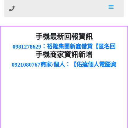
01：Greetings,Iwork【Nicholas Doby回
手機最新回報資訊
0981278629：裕隆集團新鑫借貸【匿名回
報】
886816675846：
報】
0968805568商家/個人：【心理衛生輔導中
oyewzzzmwlfgqudeixig【tgvkqwlkjv回
886816675846：gh2xv1【🗒
手機商家資訊新增
0921080767商家/個人：【佑達個人電腦資
心】
0277357216：推銷股票，疑是詐騙。【匿
Transaction.Continue >>
報】
0981406932商家/個人：【滙誠第二資產公
訊】
graph.org/BALANCE-36824-US-
0982432519：
名回報】
0906425555商家/個人：【匿名】
司】
nmetpkesjxxvxmxjmilr【htyhwnfhpy回
DOLLARS-04-24-2?
0982432519：
0973717717商家/個人：【墾丁（悍馬租
xvptnfzzxgxyhnysldom【diwzitdytt回報】
hs=82db2fc596e92a7345c946290476fb06&
0982432519：寄免費的牛樟芝??【匿名回
報】
0963419717商家/個人：【林董】
車）】
0928859786：中租借貸廣告【匿名回報】
🗒回報】
報】
0907125117商家/個人：【非凡資訊】
0963566113：
0973396397商家/個人：【吉昇防火工程】
xwuyzefpksflsdeeizxf【dkrpevvehv回報】
0963566113：宅急便物流【匿名回報】
0973396397商家/個人：【吉昇防火工程】
0981696253：借貸廣告【匿名回報】
0277151332商家/個人：【匯誠第二資產管
0910303219：拖欠工程款【匿名回報】
0982446908商家/個人：【台新銀行貸款】
理股份有限公司】
0910303219：拖欠工程款【匿名回報】