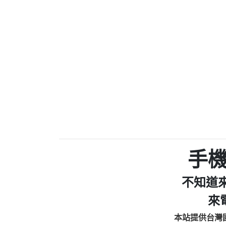
0910303219：拖欠工
0972131993：裕隆新
0972131993：裕隆新
0982084260：汽機車
0277427050：接聽音
0910303219：拖欠工程款，
01：Greetings,Iwork【Ni
0981278629：裕隆集團
886816675846：oyewzzzmwlfgqud
886816675846：gh2xv1【🗒 Tran
graph.org/BALANCE-36824-US
0277357216：推銷股票，
0982432519：nmetpkesjxxvxmx
hs=82db2fc596e92a7345c946
手
0982432519：xvptnfzzxgxyhnys
0982432519：寄免費的牛
不知道
0928859786：中租借
0963566113：xwuyzefpksflsdee
來
0963566113：宅急便
本站提供台灣
0981696253：借貸