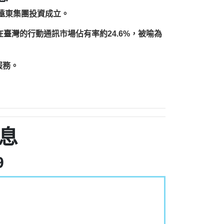
由遠東集團投資成立。
，在臺灣的行動通訊市場佔有率約24.6%，被喻為
服務。
息
9