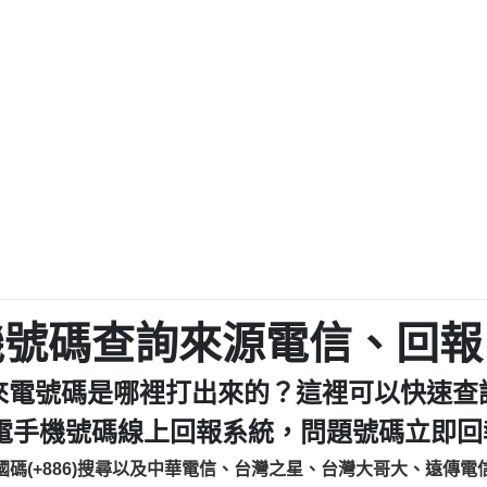
程款【匿名回報】
0979049129商
鑫借貸【匿名回報】
0976358085商家/
鑫借貸【匿名回報】
093521
貸
貸款【匿名回報】
0923325
樂.【匿名回報】
0963600
大家要小心【黃俊霖回報】
092140
cholas Doby回報】
01：Greetings,
新鑫借貸【匿名回報】
098127862
eixig【tgvkqwlkjv回報】
886816675846：oyewz
saction.Continue >>
886816675846：gh2xv
-DOLLARS-04-24-2?
疑是詐騙。【匿名回報】
graph.org/BALANC
0277357216
jmilr【htyhwnfhpy回報】
290476fb06& 🗒回報】
0982432519：nmetpke
hs=82db2fc596e92
機號碼查詢來源電信、回報
ldom【diwzitdytt回報】
0982432519：xvptnf
樟芝??【匿名回報】
098243251
來電號碼是哪裡打出來的？這裡可以快速查
貸廣告【匿名回報】
09288597
izxf【dkrpevvehv回報】
0963566113：xwuyze
電手機號碼線上回報系統，問題號碼立即回報
物流【匿名回報】
0963566
國碼(+886)搜尋以及中華電信、台灣之星、台灣大哥大、遠傳電
廣告【匿名回報】
0981696