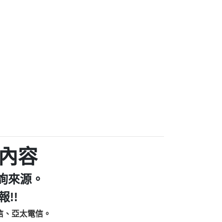
家/個人：【汪仔澡堂寵物美容工作室】
個人：【康代書-房屋二胎/土地二胎/持分
9225商家/個人：【警察】
款/房屋增貸】
641商家/個人：【楊育彰】
462商家/個人：【花旗銀行】
0619商家/個人：【不明】
Iwork【Nicholas Doby回報】
9：裕隆集團新鑫借貸【匿名回報】
zzmwlfgqudeixig【tgvkqwlkjv回報】
1【🗒 Transaction.Continue >>
E-36824-US-DOLLARS-04-24-2?
：推銷股票，疑是詐騙。【匿名回報】
sjxxvxmxjmilr【htyhwnfhpy回報】
a7345c946290476fb06& 🗒回報】
內容
zzxgxyhnysldom【diwzitdytt回報】
9：寄免費的牛樟芝??【匿名回報】
詢來源。
86：中租借貸廣告【匿名回報】
fpksflsdeeizxf【dkrpevvehv回報】
!!
113：宅急便物流【匿名回報】
信、亞太電信。
253：借貸廣告【匿名回報】