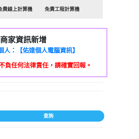
免費線上計算機
免費工程計算機
商家資訊新增
8商家/個人：【心理衛生輔導中心】
7商家/個人：【佑達個人電腦資訊】
2商家/個人：【滙誠第二資產公司】
不負任何法律責任，請確實回報。
5555商家/個人：【匿名】
7商家/個人：【墾丁（悍馬租車）】
9717商家/個人：【林董】
117商家/個人：【非凡資訊】
97商家/個人：【吉昇防火工程】
97商家/個人：【吉昇防火工程】
家/個人：【匯誠第二資產管理股份有限公
查詢
08商家/個人：【台新銀行貸款】
司】
050商家/個人：【應召站】
33597商家/個人：【無】