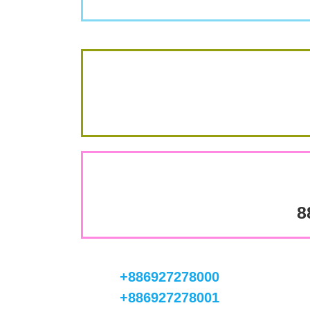
8
+886927278000
+886927278001