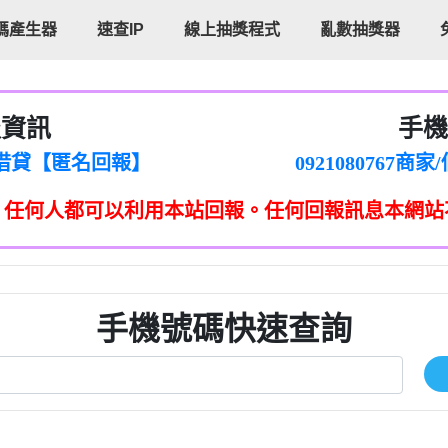
碼產生器
速查IP
線上抽獎程式
亂數抽獎器
報資訊
手機
cholas Doby回報】
096880556
新鑫借貸【匿名回報】
092108076
eixig【tgvkqwlkjv回報】
098140693
，任何人都可以利用本站回報。任何回報訊息本網站
saction.Continue >>
090642
-DOLLARS-04-24-2?
疑是詐騙。【匿名回報】
097371771
jmilr【htyhwnfhpy回報】
290476fb06& 🗒回報】
096341
ldom【diwzitdytt回報】
0907125
樟芝??【匿名回報】
09733963
手機號碼快速查詢
貸廣告【匿名回報】
09733963
izxf【dkrpevvehv回報】
0277151332商
物流【匿名回報】
09824469
廣告【匿名回報】
0908285
程款【匿名回報】
09376