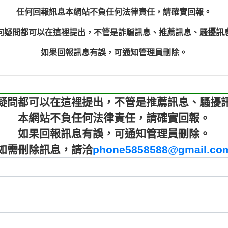
程款【匿名回報】
0910303
任何回報訊息本網站不負任何法律責任，請確實回報。
程款【匿名回報】
0910303
何疑問都可以在這裡提出，不管是詐騙訊息、推薦訊息、騷擾訊
鑫借貸【匿名回報】
09721319
鑫借貸【匿名回報】
09721319
如果回報訊息有誤，可通知管理員刪除。
貸款【匿名回報】
0982084
樂.【匿名回報】
0277427
大家要小心【黃俊霖回報】
0910303219：
疑問都可以在這裡提出，不管是推薦訊息、騷擾
本網站不負任何法律責任，請確實回報。
如果回報訊息有誤，可通知管理員刪除。
如需刪除訊息，請洽
phone5858588@gmail.co