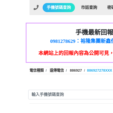
手機號碼查詢
市話查詢
密
手機最新回
01：Greetings,Iwork【Ni
0981278629：裕隆集團
886816675846：oyewzzzmwlfgqud
本網站上的回報內容為公開可見
886816675846：gh2xv1【🗒 Tran
graph.org/BALANCE-36824-US
0277357216：推銷股票，
0982432519：nmetpkesjxxvxmx
hs=82db2fc596e92a7345c946
電信種類
遠傳電信
886927
886927278XXX
0982432519：xvptnfzzxgxyhnys
0982432519：寄免費的牛
0928859786：中租借
0963566113：xwuyzefpksflsdee
0963566113：宅急便
0981696253：借貸
0910303219：拖欠工